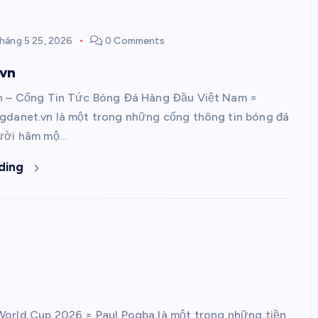
háng 5 25, 2026
0 Comments
vn
n – Cổng Tin Tức Bóng Đá Hàng Đầu Việt Nam =
gdanet.vn là một trong những cổng thông tin bóng đá
ười hâm mộ…
ding
World Cup 2026 = Paul Pogba là một trong những tiền