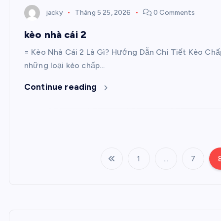
jacky
Tháng 5 25, 2026
0 Comments
kèo nhà cái 2
= Kèo Nhà Cái 2 Là Gì? Hướng Dẫn Chi Tiết Kèo Chấp
những loại kèo chấp…
Continue reading
1
…
7