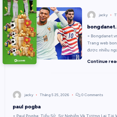
jacky
T
bongdanet.
= Bongdanet.v
Trang web bon
được nhiều ng
Continue rea
jacky
Tháng 5 25, 2026
0 Comments
paul pogba
= Paul Pogba: Tiểu Sử, Sự Nghiệp Và Tương Lai Tại 