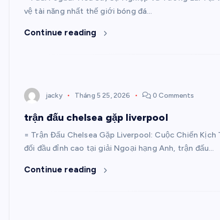
vệ tài năng nhất thế giới bóng đá…
Continue reading
jacky
Tháng 5 25, 2026
0 Comments
trận đấu chelsea gặp liverpool
= Trận Đấu Chelsea Gặp Liverpool: Cuộc Chiến Kịch
đối đầu đỉnh cao tại giải Ngoại hạng Anh, trận đấu…
Continue reading