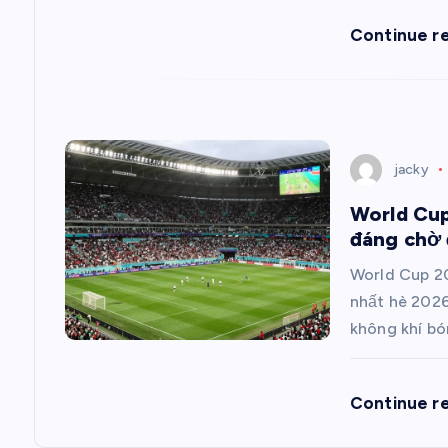
g
Continue r
b
à
i
jacky
World Cup
v
đáng chờ 
i
World Cup 20
nhất hè 2026
ế
không khí b
t
Continue r