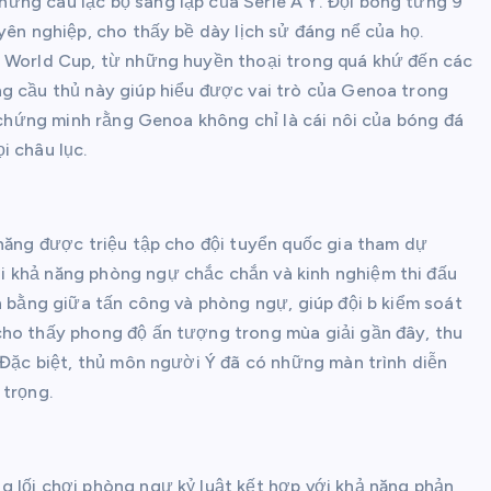
ững câu lạc bộ sáng lập của Serie A Ý. Đội bóng từng 9
yên nghiệp, cho thấy bề dày lịch sử đáng nể của họ.
ỳ World Cup, từ những huyền thoại trong quá khứ đến các
ng cầu thủ này giúp hiểu được vai trò của Genoa trong
ã chứng minh rằng Genoa không chỉ là cái nôi của bóng đá
i châu lục.
 năng được triệu tập cho đội tuyển quốc gia tham dự
i khả năng phòng ngự chắc chắn và kinh nghiệm thi đấu
n bằng giữa tấn công và phòng ngự, giúp đội b kiểm soát
cho thấy phong độ ấn tượng trong mùa giải gần đây, thu
. Đặc biệt, thủ môn người Ý đã có những màn trình diễn
 trọng.
 lối chơi phòng ngự kỷ luật kết hợp với khả năng phản