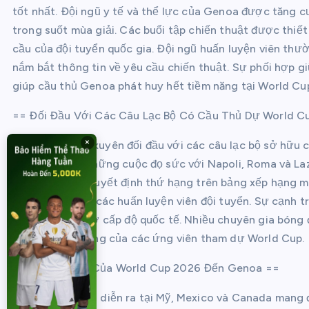
tốt nhất. Đội ngũ y tế và thể lực của Genoa được tăng 
trong suốt mùa giải. Các buổi tập chiến thuật được thiết
cầu của đội tuyển quốc gia. Đội ngũ huấn luyện viên thườ
nắm bắt thông tin về yêu cầu chiến thuật. Sự phối hợp gi
giúp cầu thủ Genoa phát huy hết tiềm năng tại World Cu
== Đối Đầu Với Các Câu Lạc Bộ Có Cầu Thủ Dự World C
×
Genoa thường xuyên đối đầu với các câu lạc bộ sở hữu 
cầu đỉnh cao. Những cuộc đọ sức với Napoli, Roma và Laz
này không chỉ quyết định thứ hạng trên bảng xếp hạng m
trực tiếp trước các huấn luyện viên đội tuyển. Sự cạnh 
độ của cầu thủ ở cấp độ quốc tế. Nhiều chuyên gia bóng 
đánh giá khả năng của các ứng viên tham dự World Cup.
== Ảnh Hưởng Của World Cup 2026 Đến Genoa ==
World Cup 2026 diễn ra tại Mỹ, Mexico và Canada mang đế