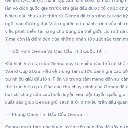
Genoa CFC được thành lập vào năm 1893, là một trong nh
lần vô địch quốc gia trước khi giải đấu được tổ chức chu
Nhiều cầu thủ xuất thân từ Genoa đã tỏa sáng tại các k
ngôi sao đương đại. Việc nghiên cứu hành trình của nhữ
việc phát triển tài năng cho bóng đá thế giới. Lịch sử đ
Ý mà còn là điểm đến của những nhân tố xuất sắc trên mọ
== Đội Hình Genoa Và Các Cầu Thủ Quốc Tế ==
Đội hình hiện tại của Genoa quy tụ nhiều cầu thủ có khả
World Cup 2026. Hậu vệ trung tâm được đánh giá cao bở
tại nhiều giải đấu lớn. Tiền vệ trung tâm mang đến sự câ
thế trận hiệu quả. Các cầu thủ chạy cánh của Genoa đã 
hút sự chú ý của các huấn luyện viên đội tuyển quốc gia
xuất sắc giúp Genoa giữ sạch lưới ở nhiều trận đấu quan
== Phong Cách Thi Đấu Của Genoa ==
Genoa dưới thời các huấn luyện viên gần đây đã xây dựng