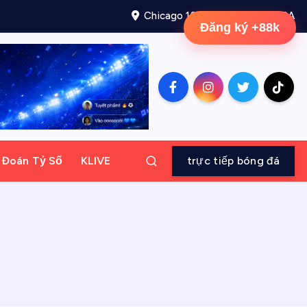
Chicago 12, Melborne City, USA
Đăng ký +88k
ự Đoán Tỷ Số
KLIVE
trực tiếp bóng đá