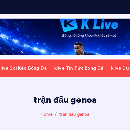
ờ
i
klive Soi Kèo Bóng Đá
klive Tin Tức Bóng Đá
klive D
trận đấu genoa
Home
trận đấu genoa