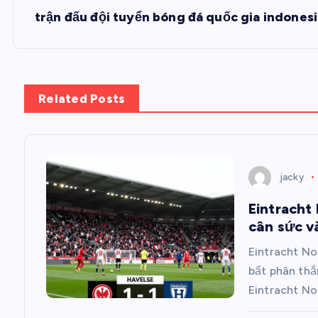
Đ
trận đấu đội tuyển bóng đá quốc gia indones
i
ề
Related Posts
u
h
jacky
ư
Eintracht
cân sức v
ớ
Eintracht No
n
bất phân thắ
Eintracht No