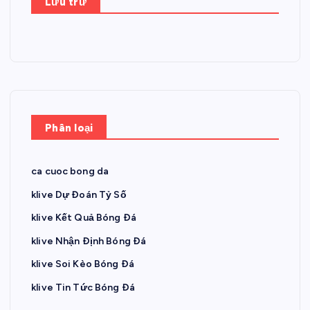
Lưu trữ
Phân loại
ca cuoc bong da
klive Dự Đoán Tỷ Số
klive Kết Quả Bóng Đá
klive Nhận Định Bóng Đá
klive Soi Kèo Bóng Đá
klive Tin Tức Bóng Đá