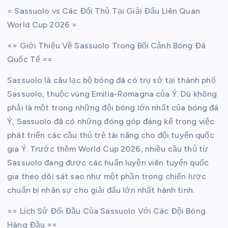
= Sassuolo vs Các Đối Thủ Tại Giải Đấu Liên Quan
World Cup 2026 =
== Giới Thiệu Về Sassuolo Trong Bối Cảnh Bóng Đá
Quốc Tế ==
Sassuolo là câu lạc bộ bóng đá có trụ sở tại thành phố
Sassuolo, thuộc vùng Emilia-Romagna của Ý. Dù không
phải là một trong những đội bóng lớn nhất của bóng đá
Ý, Sassuolo đã có những đóng góp đáng kể trong việc
phát triển các cầu thủ trẻ tài năng cho đội tuyển quốc
gia Ý. Trước thềm World Cup 2026, nhiều cầu thủ từ
Sassuolo đang được các huấn luyện viên tuyển quốc
gia theo dõi sát sao như một phần trong chiến lược
chuẩn bị nhân sự cho giải đấu lớn nhất hành tinh.
== Lịch Sử Đối Đầu Của Sassuolo Với Các Đội Bóng
Hàng Đầu ==