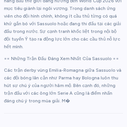
hàng đầu thế giới đang hướng đến World Cup 2026 với
mục tiêu giành lại ngôi vương. Trong danh sách ứng
viên cho đội hình chính, không ít cầu thủ từng có quá
khứ gắn bó với Sassuolo hoặc đang thi đấu tại các giải
đấu trong nước. Sự cạnh tranh khốc liệt trong nội bộ
đội tuyển Ý tạo ra động lực lớn cho các cầu thủ nỗ lực
hết mình.
== Những Trận Đấu Đáng Xem Nhất Của Sassuolo ==
Các trận derby vùng Emilia-Romagna giữa Sassuolo và
các đội bóng lân cận như Parma hay Bologna luôn thu
hút sự chú ý của người hâm mộ. Bên cạnh đó, những
trận đấu với các ông lớn Serie A cũng là điểm nhấn
đáng chú ý trong mùa giải. M�