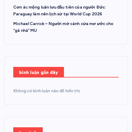
Cơn ác mộng luân lưu đầu tiên của người Đức:
Paraguay làm nên lịch sử tại World Cup 2026
Michael Carrick – Người mở cánh cửa mơ ước cho
“gà nhà” MU
bình luận gần đây
Không có bình luận nào để hiển thị.