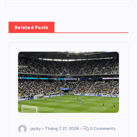
u
h
Related Posts
ư
ớ
n
g
b
à
i
jacky
Tháng 7 21, 2026
0 Comments