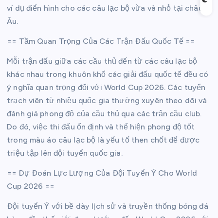
ví dụ điển hình cho các câu lạc bộ vừa và nhỏ tại châu
Âu.
== Tầm Quan Trọng Của Các Trận Đấu Quốc Tế ==
Mỗi trận đấu giữa các cầu thủ đến từ các câu lạc bộ
khác nhau trong khuôn khổ các giải đấu quốc tế đều có
ý nghĩa quan trọng đối với World Cup 2026. Các tuyển
trạch viên từ nhiều quốc gia thường xuyên theo dõi và
đánh giá phong độ của cầu thủ qua các trận cầu club.
Do đó, việc thi đấu ổn định và thể hiện phong độ tốt
trong màu áo câu lạc bộ là yếu tố then chốt để được
triệu tập lên đội tuyển quốc gia.
== Dự Đoán Lực Lượng Của Đội Tuyển Ý Cho World
Cup 2026 ==
Đội tuyển Ý với bề dày lịch sử và truyền thống bóng đá