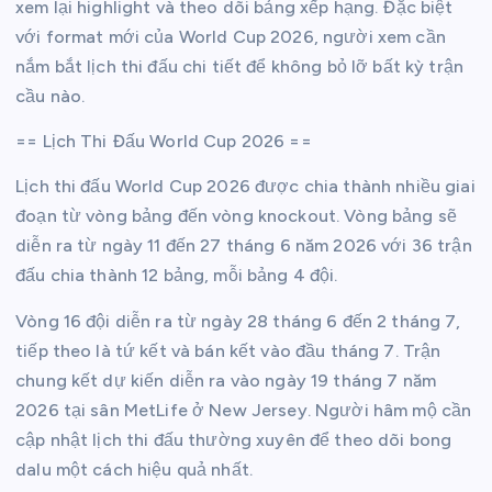
xem lại highlight và theo dõi bảng xếp hạng. Đặc biệt
với format mới của World Cup 2026, người xem cần
nắm bắt lịch thi đấu chi tiết để không bỏ lỡ bất kỳ trận
cầu nào.
== Lịch Thi Đấu World Cup 2026 ==
Lịch thi đấu World Cup 2026 được chia thành nhiều giai
đoạn từ vòng bảng đến vòng knockout. Vòng bảng sẽ
diễn ra từ ngày 11 đến 27 tháng 6 năm 2026 với 36 trận
đấu chia thành 12 bảng, mỗi bảng 4 đội.
Vòng 16 đội diễn ra từ ngày 28 tháng 6 đến 2 tháng 7,
tiếp theo là tứ kết và bán kết vào đầu tháng 7. Trận
chung kết dự kiến diễn ra vào ngày 19 tháng 7 năm
2026 tại sân MetLife ở New Jersey. Người hâm mộ cần
cập nhật lịch thi đấu thường xuyên để theo dõi bong
dalu một cách hiệu quả nhất.