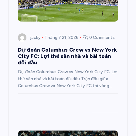
à
i
v
jacky
Tháng 7 21, 2026
0 Comments
Dự đoán Columbus Crew vs New York
i
City FC: Lợi thế sân nhà và bài toán
đối đầu
ế
Dự đoán Columbus Crew vs New York City FC: Lợi
thế sân nhà và bài toán đối đầu Trận đấu giữa
t
Columbus Crew và New York City FC tại vòng…