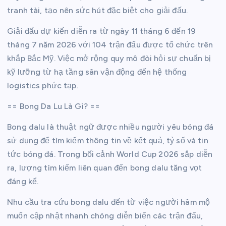
tranh tài, tạo nên sức hút đặc biệt cho giải đấu.
Giải đấu dự kiến diễn ra từ ngày 11 tháng 6 đến 19
tháng 7 năm 2026 với 104 trận đấu được tổ chức trên
khắp Bắc Mỹ. Việc mở rộng quy mô đòi hỏi sự chuẩn bị
kỹ lưỡng từ hạ tầng sân vận động đến hệ thống
logistics phức tạp.
== Bong Da Lu Là Gì? ==
Bong dalu là thuật ngữ được nhiều người yêu bóng đá
sử dụng để tìm kiếm thông tin về kết quả, tỷ số và tin
tức bóng đá. Trong bối cảnh World Cup 2026 sắp diễn
ra, lượng tìm kiếm liên quan đến bong dalu tăng vọt
đáng kể.
Nhu cầu tra cứu bong dalu đến từ việc người hâm mộ
muốn cập nhật nhanh chóng diễn biến các trận đấu,