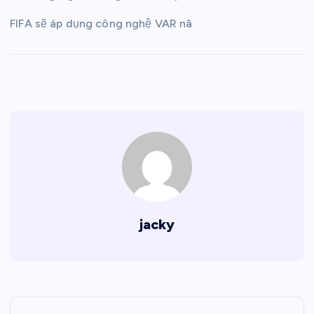
FIFA sẽ áp dụng công nghệ VAR nâ
jacky
Đ