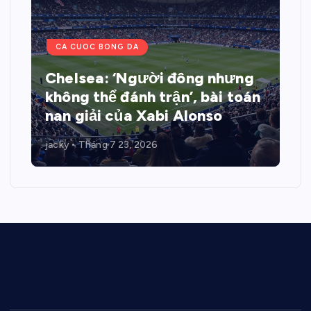
CA CUOC BONG DA
Chelsea: ‘Người đông nhưng
không thể đánh trận’, bài toán
nan giải của Xabi Alonso
jacky
Tháng 7 23, 2026