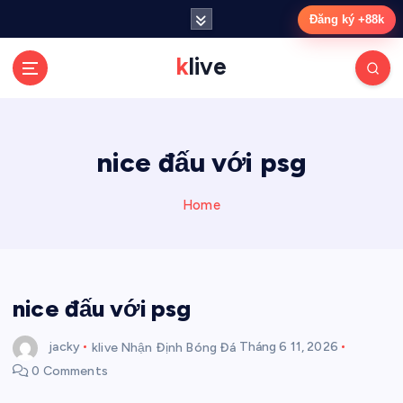
S
Đăng ký +88k
k
i
klive
p
t
o
c
nice đấu với psg
o
n
t
Home
e
n
t
nice đấu với psg
jacky
klive Nhận Định Bóng Đá
Tháng 6 11, 2026
0 Comments