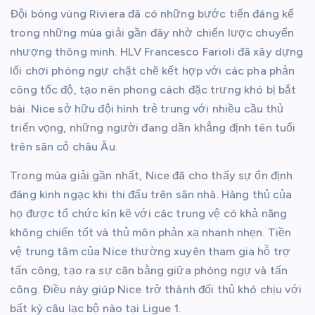
Đội bóng vùng Riviera đã có những bước tiến đáng kể
trong những mùa giải gần đây nhờ chiến lược chuyển
nhượng thông minh. HLV Francesco Farioli đã xây dựng
lối chơi phòng ngự chặt chẽ kết hợp với các pha phản
công tốc độ, tạo nên phong cách đặc trưng khó bị bắt
bài. Nice sở hữu đội hình trẻ trung với nhiều cầu thủ
triển vọng, những người đang dần khẳng định tên tuổi
trên sân cỏ châu Âu.
Trong mùa giải gần nhất, Nice đã cho thấy sự ổn định
đáng kinh ngạc khi thi đấu trên sân nhà. Hàng thủ của
họ được tổ chức kín kẽ với các trung vệ có khả năng
không chiến tốt và thủ môn phản xạ nhanh nhẹn. Tiền
vệ trung tâm của Nice thường xuyên tham gia hỗ trợ
tấn công, tạo ra sự cân bằng giữa phòng ngự và tấn
công. Điều này giúp Nice trở thành đối thủ khó chịu với
bất kỳ câu lạc bộ nào tại Ligue 1.