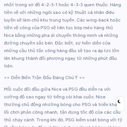
nhất trong sơ đồ 4-2-3-1 hoặc 4-3-3 quen thuộc. Hàng
tiền vệ với những ngôi sao có kỹ thuật cá nhân điêu
luyện sẽ làm chủ khu trung tuyến. Các wing-back hoặc
tiền vệ công của PSG sẽ liên tục bóp méo hàng thủ
Nice bằng những pha di chuyển thông minh và những
đường chuyền sắc bén. Đặc biệt, sự hiện diện của
những cầu thủ tấn công hàng đầu sẽ tạo ra áp lực lớn
lên khung thành đối phương ngay từ những phút đầu
tiên.
== Diễn Biến Trận Đấu Đáng Chú Ý ==
Mỗi cuộc đối đầu giữa Nice và PSG đều diễn ra với
cường độ cao ngay từ tiếng còi khai cuộc. Nice
thường chủ động nhường bóng cho PSG và triển khai
lối chơi phản công nhanh, tận dụng tốc độ của các cầu
thủ chạy cánh. Trong khi đó, PSG kiểm soát bóng với tỷ