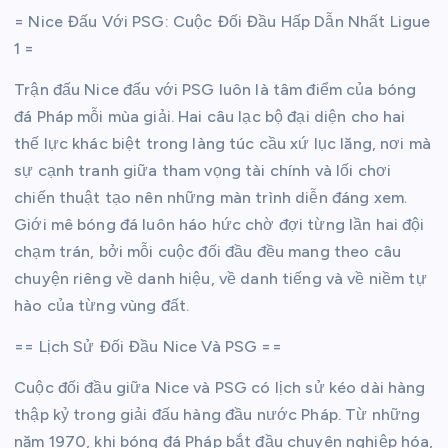
= Nice Đấu Với PSG: Cuộc Đối Đầu Hấp Dẫn Nhất Ligue
1 =
Trận đấu Nice đấu với PSG luôn là tâm điểm của bóng
đá Pháp mỗi mùa giải. Hai câu lạc bộ đại diện cho hai
thế lực khác biệt trong làng túc cầu xứ lục lăng, nơi mà
sự cạnh tranh giữa tham vọng tài chính và lối chơi
chiến thuật tạo nên những màn trình diễn đáng xem.
Giới mê bóng đá luôn háo hức chờ đợi từng lần hai đội
chạm trán, bởi mỗi cuộc đối đầu đều mang theo câu
chuyện riêng về danh hiệu, về danh tiếng và về niềm tự
hào của từng vùng đất.
== Lịch Sử Đối Đầu Nice Và PSG ==
Cuộc đối đầu giữa Nice và PSG có lịch sử kéo dài hàng
thập kỷ trong giải đấu hàng đầu nước Pháp. Từ những
năm 1970, khi bóng đá Pháp bắt đầu chuyên nghiệp hóa,