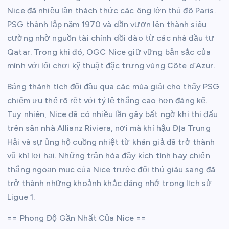
Nice đã nhiều lần thách thức các ông lớn thủ đô Paris.
PSG thành lập năm 1970 và dần vươn lên thành siêu
cường nhờ nguồn tài chính dồi dào từ các nhà đầu tư
Qatar. Trong khi đó, OGC Nice giữ vững bản sắc của
mình với lối chơi kỹ thuật đặc trưng vùng Côte d’Azur.
Bảng thành tích đối đầu qua các mùa giải cho thấy PSG
chiếm ưu thế rõ rệt với tỷ lệ thắng cao hơn đáng kể.
Tuy nhiên, Nice đã có nhiều lần gây bất ngờ khi thi đấu
trên sân nhà Allianz Riviera, nơi mà khí hậu Địa Trung
Hải và sự ủng hộ cuồng nhiệt từ khán giả đã trở thành
vũ khí lợi hại. Những trận hòa đầy kịch tính hay chiến
thắng ngoạn mục của Nice trước đối thủ giàu sang đã
trở thành những khoảnh khắc đáng nhớ trong lịch sử
Ligue 1.
== Phong Độ Gần Nhất Của Nice ==