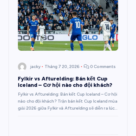
b
à
i
v
jacky
Tháng 7 20, 2026
0 Comments
i
Fylkir vs Afturelding: Bán kết Cup
ế
Iceland – Cơ hội nào cho đội khách?
Fylkir vs Afturelding: Bán kết Cup Iceland – Cơ hội
t
nào cho đội khách? Trận bán kết Cup Iceland mùa
giải 2026 giữa Fylkir và Afturelding sẽ diễn ra lúc…