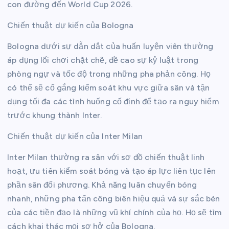
con đường đến World Cup 2026.
Chiến thuật dự kiến của Bologna
Bologna dưới sự dẫn dắt của huấn luyện viên thường
áp dụng lối chơi chặt chẽ, đề cao sự kỷ luật trong
phòng ngự và tốc độ trong những pha phản công. Họ
có thể sẽ cố gắng kiểm soát khu vực giữa sân và tận
dụng tối đa các tình huống cố định để tạo ra nguy hiểm
trước khung thành Inter.
Chiến thuật dự kiến của Inter Milan
Inter Milan thường ra sân với sơ đồ chiến thuật linh
hoạt, ưu tiên kiểm soát bóng và tạo áp lực liên tục lên
phần sân đối phương. Khả năng luân chuyển bóng
nhanh, những pha tấn công biên hiệu quả và sự sắc bén
của các tiền đạo là những vũ khí chính của họ. Họ sẽ tìm
cách khai thác mọi sơ hở của Bologna.