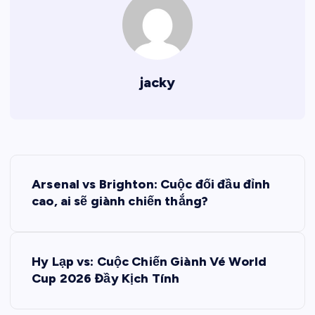
jacky
Đ
Arsenal vs Brighton: Cuộc đối đầu đỉnh
i
cao, ai sẽ giành chiến thắng?
ề
Hy Lạp vs: Cuộc Chiến Giành Vé World
u
Cup 2026 Đầy Kịch Tính
h