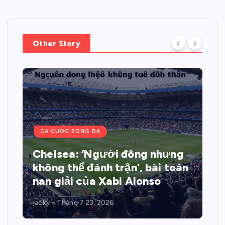
Other Story
CA CUOC BONG DA
Chelsea: ‘Người đông nhưng
không thể đánh trận’, bài toán
nan giải của Xabi Alonso
jacky
Tháng 7 23, 2026