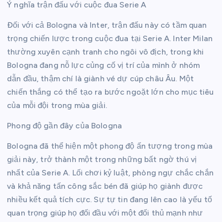
Ý nghĩa trận đấu với cuộc đua Serie A
Đối với cả Bologna và Inter, trận đấu này có tầm quan
trọng chiến lược trong cuộc đua tại Serie A. Inter Milan
thường xuyên cạnh tranh cho ngôi vô địch, trong khi
Bologna đang nỗ lực củng cố vị trí của mình ở nhóm
dẫn đầu, thậm chí là giành vé dự cúp châu Âu. Một
chiến thắng có thể tạo ra bước ngoặt lớn cho mục tiêu
của mỗi đội trong mùa giải.
Phong độ gần đây của Bologna
Bologna đã thể hiện một phong độ ấn tượng trong mùa
giải này, trở thành một trong những bất ngờ thú vị
nhất của Serie A. Lối chơi kỷ luật, phòng ngự chắc chắn
và khả năng tấn công sắc bén đã giúp họ giành được
nhiều kết quả tích cực. Sự tự tin đang lên cao là yếu tố
quan trọng giúp họ đối đầu với một đối thủ mạnh như