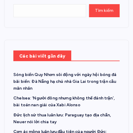
Tìm kiếm
Các bài viết gần đây
Sóng biển Quy Nhơn sôi động với ngày hội bóng đá
bãi biển: Đà Nẵng hạ chủ nhà Gia Lai trong trận cầu
mãn nhãn
Chelsea: ‘Người đông nhưng không thể đánh trận’,
bài toán nan giải của Xabi Alonso
Đức lịch sử thua luân lưu: Paraguay tạo địa chấn,
Neuer nói lời chia tay
Cơn ác mộng luân lưu đầu tiên của người Đức: