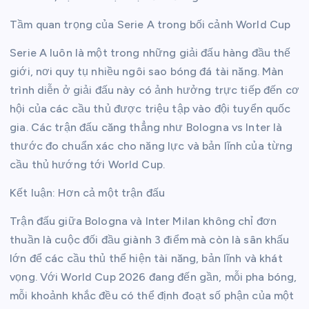
Tầm quan trọng của Serie A trong bối cảnh World Cup
Serie A luôn là một trong những giải đấu hàng đầu thế
giới, nơi quy tụ nhiều ngôi sao bóng đá tài năng. Màn
trình diễn ở giải đấu này có ảnh hưởng trực tiếp đến cơ
hội của các cầu thủ được triệu tập vào đội tuyển quốc
gia. Các trận đấu căng thẳng như Bologna vs Inter là
thước đo chuẩn xác cho năng lực và bản lĩnh của từng
cầu thủ hướng tới World Cup.
Kết luận: Hơn cả một trận đấu
Trận đấu giữa Bologna và Inter Milan không chỉ đơn
thuần là cuộc đối đầu giành 3 điểm mà còn là sân khấu
lớn để các cầu thủ thể hiện tài năng, bản lĩnh và khát
vọng. Với World Cup 2026 đang đến gần, mỗi pha bóng,
mỗi khoảnh khắc đều có thể định đoạt số phận của một