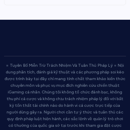
= Tuyên Bố Miễn Trừ Trách Nhiệm Và Tuân Thủ Pháp Lý = Nội
dung phân tích, đánh giá kỹ thuật và các phương pháp soi kèo
được trình bày tại đây chỉ mang tính chất tham khảo kiến thức
chuyên môn và phục vụ mục đích nghiên cứu chiến thuật
iGaming cá nhân. Chúng tôi không tổ chức đánh bạc, không
thu phí cá cược và không chịu trách nhiệm pháp lý đối với bất
kỳ tổn thất tài chính nào do hành vi cá cược trực tiếp của
người dùng gây ra. Người chơi cần tự ý thức và tuân thủ các
quy định pháp luật hiện hành, các sắc lệnh về quản lý trò chơi
có thưởng của quốc gia sở tại trước khi tham gia đặt cược