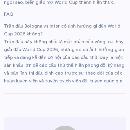
ngôi sao, biến giấc mơ World Cup thành hiện thực.
FAQ
Trận đấu Bologna vs Inter có ảnh hưởng gì đến World
Cup 2026 không?
Trận đấu này không phải là một phần của vòng loại hay
giải đấu World Cup 2026, nhưng nó có ảnh hưởng gián
tiếp và đáng kể đến cơ hội của các cầu thủ. Đây là một
sân khấu lớn để các cầu thủ thể hiện phong độ, kỹ năng
và bản lĩnh thi đấu đỉnh cao trước sự theo dõi của các
huấn luyện viên và tuyển trạch viên đội tuyển quốc gia