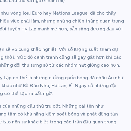
 các cầu thủ và người hâm mộ.
u như vòng loại Euro hay Nations League, đã cho thấy
 nhiều việc phải làm, nhưng những chiến thắng quan trọng
 đội tuyển Hy Lạp mạnh mẽ hơn, sẵn sàng đương đầu với
n sẽ vô cùng khắc nghiệt. Với số lượng suất tham dự
ng thời, mức độ cạnh tranh cũng sẽ gay gắt hơn khi các
 những đối thủ sừng sỏ từ các nhóm hạt giống cao hơn.
Hy Lạp có thể là những cường quốc bóng đá châu Âu như
 khác như Bồ Đào Nha, Hà Lan, Bỉ. Ngay cả những đội
 có thể tạo ra bất ngờ.
g của những cầu thủ trụ cột. Những cái tên như
ung tâm có khả năng kiểm soát bóng và phát động tấn
ể tạo nên sự khác biệt trong các trận đấu quan trọng.