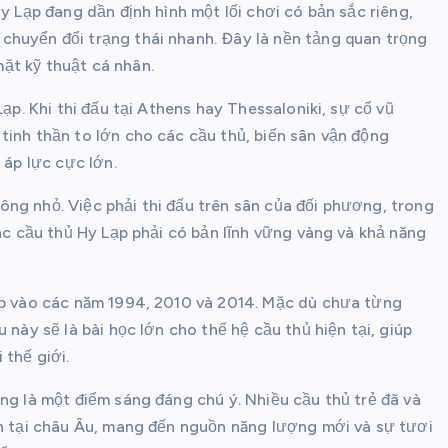
y Lạp đang dần định hình một lối chơi có bản sắc riêng,
chuyển đổi trạng thái nhanh. Đây là nền tảng quan trọng
ặt kỹ thuật cá nhân.
Lạp. Khi thi đấu tại Athens hay Thessaloniki, sự cổ vũ
tinh thần to lớn cho các cầu thủ, biến sân vận động
 áp lực cực lớn.
ng nhỏ. Việc phải thi đấu trên sân của đối phương, trong
các cầu thủ Hy Lạp phải có bản lĩnh vững vàng và khả năng
Cup vào các năm 1994, 2010 và 2014. Mặc dù chưa từng
 này sẽ là bài học lớn cho thế hệ cầu thủ hiện tại, giúp
 thế giới.
ng là một điểm sáng đáng chú ý. Nhiều cầu thủ trẻ đã và
ớn tại châu Âu, mang đến nguồn năng lượng mới và sự tươi