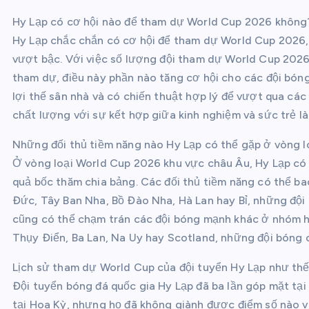
Hy Lạp có cơ hội nào để tham dự World Cup 2026 không
Hy Lạp chắc chắn có cơ hội để tham dự World Cup 2026, 
vượt bậc. Với việc số lượng đội tham dự World Cup 2026
tham dự, điều này phần nào tăng cơ hội cho các đội bóng
lợi thế sân nhà và có chiến thuật hợp lý để vượt qua các
chất lượng với sự kết hợp giữa kinh nghiệm và sức trẻ là
Những đối thủ tiềm năng nào Hy Lạp có thể gặp ở vòng 
Ở vòng loại World Cup 2026 khu vực châu Âu, Hy Lạp có t
quả bốc thăm chia bảng. Các đối thủ tiềm năng có thể b
Đức, Tây Ban Nha, Bồ Đào Nha, Hà Lan hay Bỉ, những đội 
cũng có thể chạm trán các đội bóng mạnh khác ở nhóm 
Thụy Điển, Ba Lan, Na Uy hay Scotland, những đội bóng có
Lịch sử tham dự World Cup của đội tuyển Hy Lạp như th
Đội tuyển bóng đá quốc gia Hy Lạp đã ba lần góp mặt tại
tại Hoa Kỳ, nhưng họ đã không giành được điểm số nào và