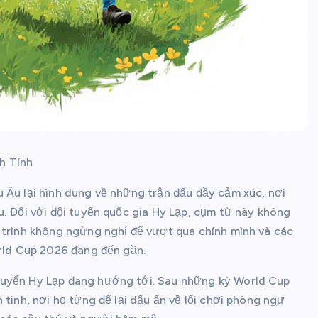
h Tính
 Âu lại hình dung về những trận đấu đầy cảm xúc, nơi
u. Đối với đội tuyển quốc gia Hy Lạp, cụm từ này không
 trình không ngừng nghỉ để vượt qua chính mình và các
orld Cup 2026 đang đến gần.
tuyển Hy Lạp đang hướng tới. Sau những kỳ World Cup
 tinh, nơi họ từng để lại dấu ấn về lối chơi phòng ngự