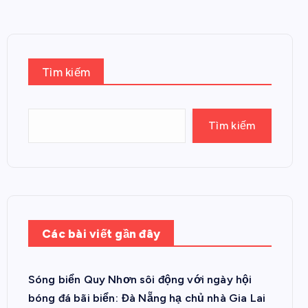
Tìm kiếm
Tìm kiếm
Các bài viết gần đây
Sóng biển Quy Nhơn sôi động với ngày hội
bóng đá bãi biển: Đà Nẵng hạ chủ nhà Gia Lai