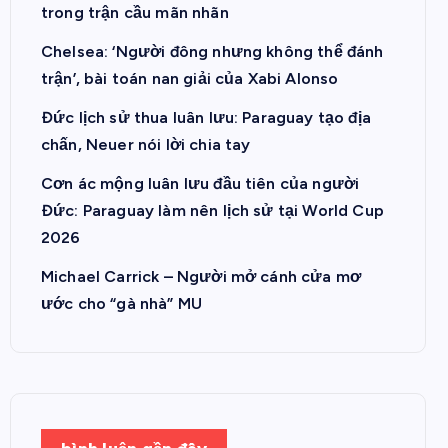
trong trận cầu mãn nhãn
Chelsea: ‘Người đông nhưng không thể đánh
trận’, bài toán nan giải của Xabi Alonso
Đức lịch sử thua luân lưu: Paraguay tạo địa
chấn, Neuer nói lời chia tay
Cơn ác mộng luân lưu đầu tiên của người
Đức: Paraguay làm nên lịch sử tại World Cup
2026
Michael Carrick – Người mở cánh cửa mơ
ước cho “gà nhà” MU