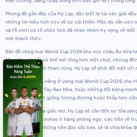
kiên cường, đang cháy bỏng hơn bao giờ hết trong lòng
Phong độ gần đây của Hy Lạp, đặc biệt là tại các giải đấ
những tín hiệu tích cực về sự cải thiện. Mặc dù vẫn còn
và lối chơi có tổ chức hơn đã nhen nhóm hy vọng về một
mọi thách thức.
Bản đồ vòng loại World Cup 2026 khu vực châu Âu hứa hẹ
tăng lên, cơ hội có thể mở rộng hơn một chút, nhưng đồ
×
đội bóng đều nuôi tham vọng. Hy Lạp sẽ phải đối mặt với
Các đối thủ tiềm năng ở vòng loại World Cup 2026 cho 
Anh, Pháp, Đức, Tây Ban Nha, hoặc những đội bóng mạnh
bóng ở nhóm hạt giống tương đương hoặc thấp hơn cũng
Để hiện thực hóa giấc mơ, Hy Lạp sẽ cần đến sự tỏa sán
Konstantinos Tsimikas ở hàng phòng ngự, các tiền vệ tr
công, cùng với những tiền đạo sắc bén, sẽ là chìa khóa đ