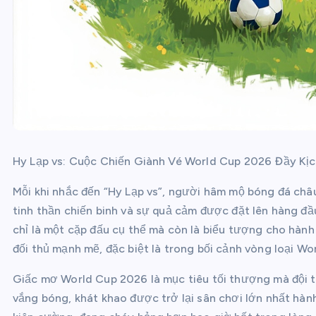
Hy Lạp vs: Cuộc Chiến Giành Vé World Cup 2026 Đầy Kịc
Mỗi khi nhắc đến “Hy Lạp vs”, người hâm mộ bóng đá châu
tinh thần chiến binh và sự quả cảm được đặt lên hàng đầ
chỉ là một cặp đấu cụ thể mà còn là biểu tượng cho hành
đối thủ mạnh mẽ, đặc biệt là trong bối cảnh vòng loại W
Giấc mơ World Cup 2026 là mục tiêu tối thượng mà đội 
vắng bóng, khát khao được trở lại sân chơi lớn nhất hành