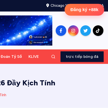
Chicago 12, Melborne City, USA
Đăng ký +88k
ự Đoán Tỷ Số
KLIVE
trực tiếp bóng đá
6 Đầy Kịch Tính
Tính