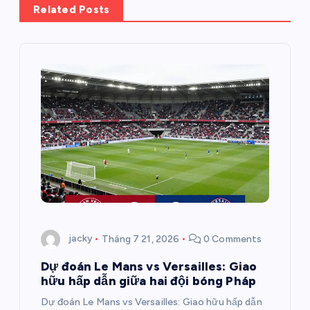
u
Related Posts
h
ư
ớ
n
g
b
jacky
Tháng 7 21, 2026
0 Comments
à
Dự đoán Le Mans vs Versailles: Giao
hữu hấp dẫn giữa hai đội bóng Pháp
i
Dự đoán Le Mans vs Versailles: Giao hữu hấp dẫn