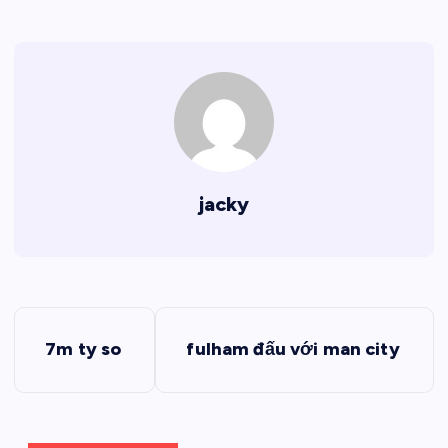
jacky
Đ
7m ty so
fulham đấu với man city
i
ề