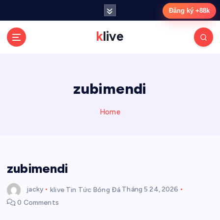
S
Đăng ký +88k
k
i
klive
p
t
o
c
zubimendi
o
n
t
Home
e
n
t
zubimendi
jacky
klive Tin Tức Bóng Đá
Tháng 5 24, 2026
0 Comments