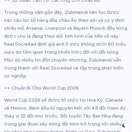
== Sự Quan Tâm Từ Các Ông Lớn Châu Âu
Trong những năm gần đây, Zubimendi liên tục được
các câu lạc bộ hàng đầu châu Âu theo dõi và có ý định
chiêu mộ. Arsenal, Liverpool và Bayern Munich đều từng
được cho là đang theo dõi tình hình của tiền vệ này.
Real Sociedad định giá anh ở mức không dưới 60 triệu
euro do tầm quan trọng chiến lược đối với đội bóng.
Mặc dù nhiều tin đồn chuyển nhượng, Zubimendi vẫn
trung thành với Real Sociedad và tập trung phát triển
sự nghiệp.
== Chuẩn Bị Cho World Cup 2026
World Cup 2026 sẽ được tổ chức tại Hoa Kỳ, Canada
và Mexico, đánh dấu kỷ nguyên mới với 48 đội tham dự
thay vì 32 đội như trước. Đội tuyển Tây Ban Nha đang
trong giai đoạn xây dựng đội hình trẻ trung với nhiều
tài năng như Lamine Yamal, Pedri và Gavi. Zubimendi