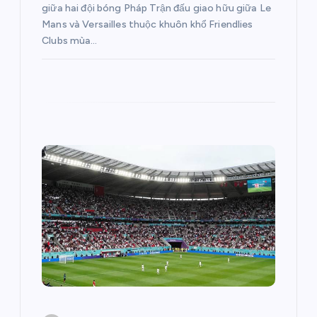
v
giữa hai đội bóng Pháp Trận đấu giao hữu giữa Le
Mans và Versailles thuộc khuôn khổ Friendlies
i
Clubs mùa…
ế
t