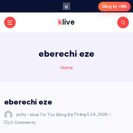
S
Đăng ký +88k
k
i
klive
p
t
o
c
eberechi eze
o
n
t
Home
e
n
t
eberechi eze
jacky
klive Tin Tức Bóng Đá
Tháng 5 24, 2026
0 Comments