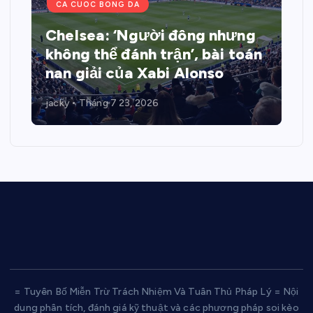
CA CUOC BONG DA
Chelsea: ‘Người đông nhưng
không thể đánh trận’, bài toán
nan giải của Xabi Alonso
jacky
Tháng 7 23, 2026
= Tuyên Bố Miễn Trừ Trách Nhiệm Và Tuân Thủ Pháp Lý = Nội
dung phân tích, đánh giá kỹ thuật và các phương pháp soi kèo