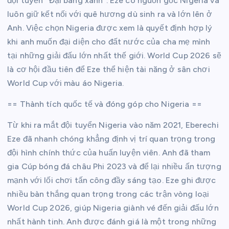
đội tuyển “Đại bàng xanh”. Eze có nguồn gốc Nigeria và
luôn giữ kết nối với quê hương dù sinh ra và lớn lên ở
Anh. Việc chọn Nigeria được xem là quyết định hợp lý
khi anh muốn đại diện cho đất nước của cha mẹ mình
tại những giải đấu lớn nhất thế giới. World Cup 2026 sẽ
là cơ hội đầu tiên để Eze thể hiện tài năng ở sân chơi
World Cup với màu áo Nigeria.
== Thành tích quốc tế và đóng góp cho Nigeria ==
Từ khi ra mắt đội tuyển Nigeria vào năm 2021, Eberechi
Eze đã nhanh chóng khẳng định vị trí quan trọng trong
đội hình chính thức của huấn luyện viên. Anh đã tham
gia Cúp bóng đá châu Phi 2023 và để lại nhiều ấn tượng
mạnh với lối chơi tấn công đầy sáng tạo. Eze ghi được
nhiều bàn thắng quan trọng trong các trận vòng loại
World Cup 2026, giúp Nigeria giành vé đến giải đấu lớn
nhất hành tinh. Anh được đánh giá là một trong những