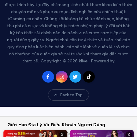
được trình bày tại đây chỉ mang tính chất tham khảo kiến thức
chuyên môn và phục vụ mục đích nghiên cứu chiến thuật
iGaming cá nhân. Chúng tôi không tổ chức đánh bạc, không
thu phí cá cược và không chịu trách nhiệm pháp lý đối với bất
kỳ tổn thất tài chính nào do hành vi cá cược trực tiếp của
người dùng gây ra. Người chơi cần tự ý thức và tuân thủ các
quy định pháp luật hiện hành, các sắc lệnh về quản lý trò chơi
có thưởng của quốc gia sở tại trước khi tham gia đặt cược
thực tế. .Copyright © 2026 klive | Powered by
Back to Top
Giới Hạn Địa Lý Và Điều Khoản Người Dùng
Dịch vụ và các bộ lọc thông số của chúng tôi chỉ cung cấp cho đối
x
x