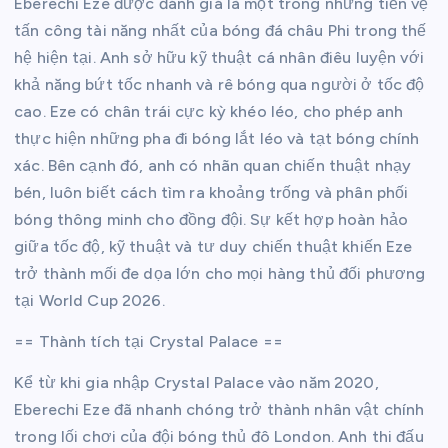
Eberechi Eze được đánh giá là một trong những tiền vệ
tấn công tài năng nhất của bóng đá châu Phi trong thế
hệ hiện tại. Anh sở hữu kỹ thuật cá nhân điêu luyện với
khả năng bứt tốc nhanh và rê bóng qua người ở tốc độ
cao. Eze có chân trái cực kỳ khéo léo, cho phép anh
thực hiện những pha đi bóng lắt léo và tạt bóng chính
xác. Bên cạnh đó, anh có nhãn quan chiến thuật nhạy
bén, luôn biết cách tìm ra khoảng trống và phân phối
bóng thông minh cho đồng đội. Sự kết hợp hoàn hảo
giữa tốc độ, kỹ thuật và tư duy chiến thuật khiến Eze
trở thành mối đe dọa lớn cho mọi hàng thủ đối phương
tại World Cup 2026.
== Thành tích tại Crystal Palace ==
Kể từ khi gia nhập Crystal Palace vào năm 2020,
Eberechi Eze đã nhanh chóng trở thành nhân vật chính
trong lối chơi của đội bóng thủ đô London. Anh thi đấu