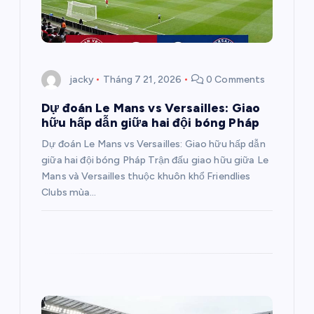
g
b
jacky
Tháng 7 21, 2026
0 Comments
à
Dự đoán Le Mans vs Versailles: Giao
hữu hấp dẫn giữa hai đội bóng Pháp
i
Dự đoán Le Mans vs Versailles: Giao hữu hấp dẫn
v
giữa hai đội bóng Pháp Trận đấu giao hữu giữa Le
Mans và Versailles thuộc khuôn khổ Friendlies
i
Clubs mùa…
ế
t