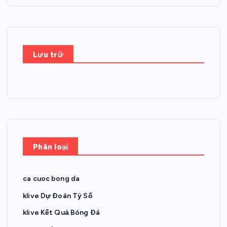
Lưu trữ
Phân loại
ca cuoc bong da
klive Dự Đoán Tỷ Số
klive Kết Quả Bóng Đá