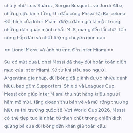
chú ý như Luis Suárez, Sergio Busquets và Jordi Alba,
những cựu binh từng thi đấu cùng Messi tại Barcelona.
Đội hình của Inter Miami được đánh giá là một trong
những dàn quân mạnh nhất MLS, mang đến lối chơi tấn
công hấp dẫn và chất lượng chuyên môn cao.
== Lionel Messi và ảnh hưởng đến Inter Miami ==
Sự có mặt của Lionel Messi đã thay đổi hoàn toàn diện
mạo của Inter Miami. Kể từ khi siêu sao người
Argentina gia nhập, đội bóng đã giành được nhiều danh
hiệu, bao gồm Supporters’ Shield và Leagues Cup.
Messi còn giúp Inter Miami thu hút hàng triệu người
hâm mộ mới, tăng doanh thu bán vé và mở rộng thương
hiệu ra thị trường quốc tế. Với World Cup 2026, Messi
có thể tiếp tục là nhân tố then chốt trong chiến dịch
quảng bá của đội bóng đến khán giả toàn cầu.