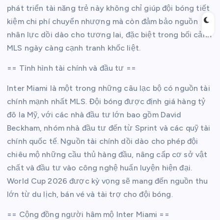
phát triển tài năng trẻ này không chỉ giúp đội bóng tiết
kiệm chi phí chuyển nhượng mà còn đảm bảo nguồn
nhân lực dồi dào cho tương lai, đặc biệt trong bối cảnh
MLS ngày càng cạnh tranh khốc liệt.
== Tình hình tài chính và đầu tư ==
Inter Miami là một trong những câu lạc bộ có nguồn tài
chính mạnh nhất MLS. Đội bóng được định giá hàng tỷ
đô la Mỹ, với các nhà đầu tư lớn bao gồm David
Beckham, nhóm nhà đầu tư đến từ Sprint và các quỹ tài
chính quốc tế. Nguồn tài chính dồi dào cho phép đội
chiêu mộ những cầu thủ hàng đầu, nâng cấp cơ sở vật
chất và đầu tư vào công nghệ huấn luyện hiện đại.
World Cup 2026 được kỳ vọng sẽ mang đến nguồn thu
lớn từ du lịch, bán vé và tài trợ cho đội bóng.
== Cộng đồng người hâm mộ Inter Miami ==