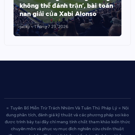
không thể đánh trận’, bài toán
nan giải của Xabi Alonso
jacky
Tháng 7 23, 2026
= Tuyên Bố Miễn Trừ Trách Nhiệm Và Tuân Thủ Pháp Lý = Nội
dung phân tích, đánh giá kỹ thuật và các phương pháp soi kèo
được trình bày tại đây chỉ mang tính chất tham khảo kiến thức
chuyên môn và phục vụ mục đích nghiên cứu chiến thuật