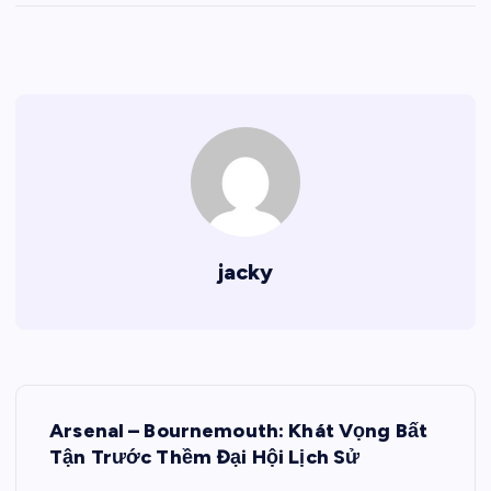
jacky
Đ
Arsenal – Bournemouth: Khát Vọng Bất
i
Tận Trước Thềm Đại Hội Lịch Sử