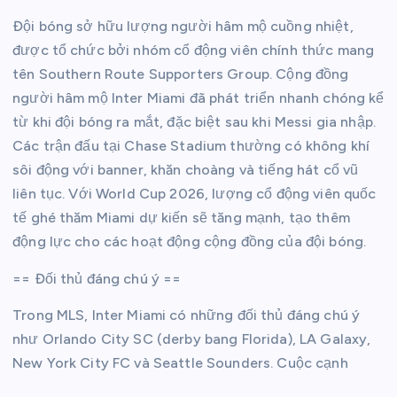
Đội bóng sở hữu lượng người hâm mộ cuồng nhiệt,
được tổ chức bởi nhóm cổ động viên chính thức mang
tên Southern Route Supporters Group. Cộng đồng
người hâm mộ Inter Miami đã phát triển nhanh chóng kể
từ khi đội bóng ra mắt, đặc biệt sau khi Messi gia nhập.
Các trận đấu tại Chase Stadium thường có không khí
sôi động với banner, khăn choàng và tiếng hát cổ vũ
liên tục. Với World Cup 2026, lượng cổ động viên quốc
tế ghé thăm Miami dự kiến sẽ tăng mạnh, tạo thêm
động lực cho các hoạt động cộng đồng của đội bóng.
== Đối thủ đáng chú ý ==
Trong MLS, Inter Miami có những đối thủ đáng chú ý
như Orlando City SC (derby bang Florida), LA Galaxy,
New York City FC và Seattle Sounders. Cuộc cạnh