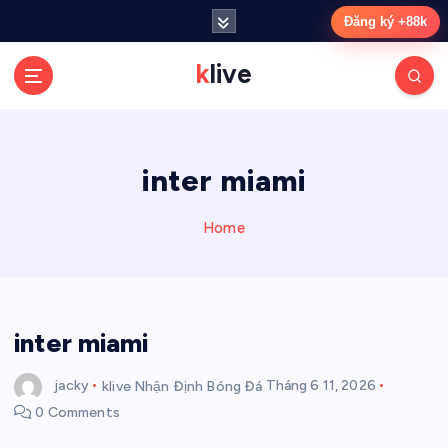
S
Đăng ký +88k
k
i
klive
p
t
o
c
inter miami
o
n
t
Home
e
n
t
inter miami
jacky
klive Nhận Định Bóng Đá
Tháng 6 11, 2026
0 Comments