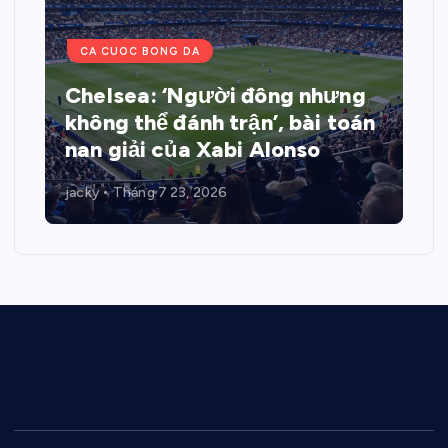
CA CUOC BONG DA
Chelsea: ‘Người đông nhưng
không thể đánh trận’, bài toán
nan giải của Xabi Alonso
jacky
Tháng 7 23, 2026