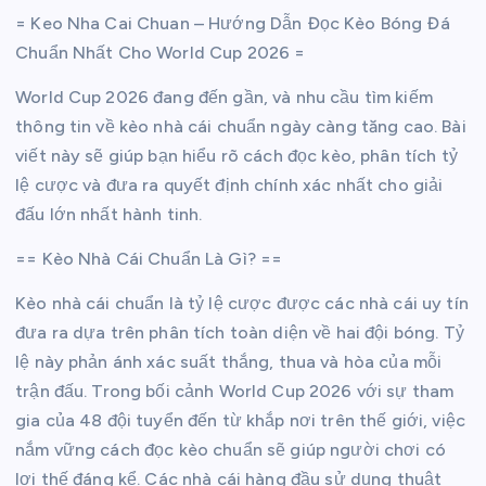
= Keo Nha Cai Chuan – Hướng Dẫn Đọc Kèo Bóng Đá
Chuẩn Nhất Cho World Cup 2026 =
World Cup 2026 đang đến gần, và nhu cầu tìm kiếm
thông tin về kèo nhà cái chuẩn ngày càng tăng cao. Bài
viết này sẽ giúp bạn hiểu rõ cách đọc kèo, phân tích tỷ
lệ cược và đưa ra quyết định chính xác nhất cho giải
đấu lớn nhất hành tinh.
== Kèo Nhà Cái Chuẩn Là Gì? ==
Kèo nhà cái chuẩn là tỷ lệ cược được các nhà cái uy tín
đưa ra dựa trên phân tích toàn diện về hai đội bóng. Tỷ
lệ này phản ánh xác suất thắng, thua và hòa của mỗi
trận đấu. Trong bối cảnh World Cup 2026 với sự tham
gia của 48 đội tuyển đến từ khắp nơi trên thế giới, việc
nắm vững cách đọc kèo chuẩn sẽ giúp người chơi có
lợi thế đáng kể. Các nhà cái hàng đầu sử dụng thuật