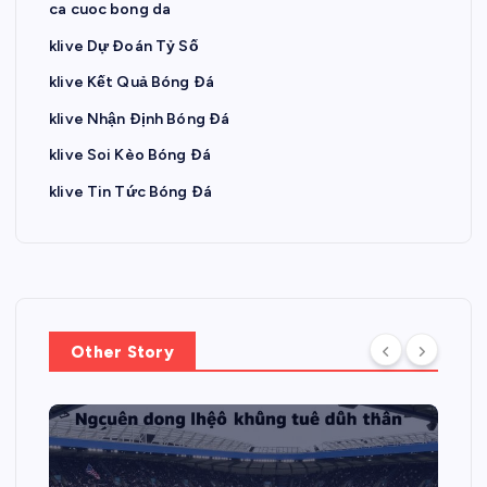
ca cuoc bong da
klive Dự Đoán Tỷ Số
klive Kết Quả Bóng Đá
klive Nhận Định Bóng Đá
klive Soi Kèo Bóng Đá
klive Tin Tức Bóng Đá
Other Story