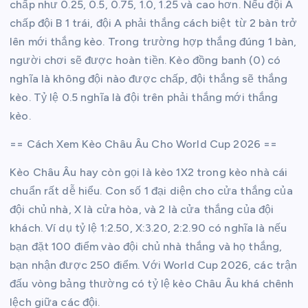
chấp như 0.25, 0.5, 0.75, 1.0, 1.25 và cao hơn. Nếu đội A
chấp đội B 1 trái, đội A phải thắng cách biệt từ 2 bàn trở
lên mới thắng kèo. Trong trường hợp thắng đúng 1 bàn,
người chơi sẽ được hoàn tiền. Kèo đồng banh (0) có
nghĩa là không đội nào được chấp, đội thắng sẽ thắng
kèo. Tỷ lệ 0.5 nghĩa là đội trên phải thắng mới thắng
kèo.
== Cách Xem Kèo Châu Âu Cho World Cup 2026 ==
Kèo Châu Âu hay còn gọi là kèo 1X2 trong kèo nhà cái
chuẩn rất dễ hiểu. Con số 1 đại diện cho cửa thắng của
đội chủ nhà, X là cửa hòa, và 2 là cửa thắng của đội
khách. Ví dụ tỷ lệ 1:2.50, X:3.20, 2:2.90 có nghĩa là nếu
bạn đặt 100 điểm vào đội chủ nhà thắng và họ thắng,
bạn nhận được 250 điểm. Với World Cup 2026, các trận
đấu vòng bảng thường có tỷ lệ kèo Châu Âu khá chênh
lệch giữa các đội.