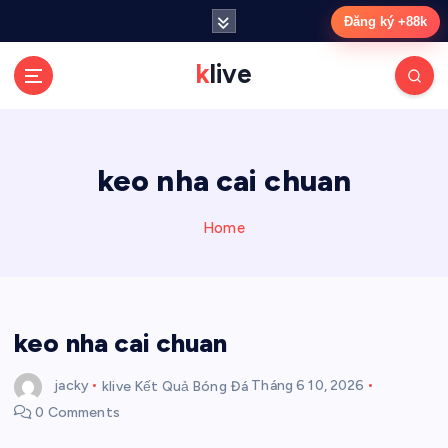
S
Đăng ký +88k
k
i
klive
p
t
o
c
keo nha cai chuan
o
n
t
Home
e
n
t
keo nha cai chuan
jacky
klive Kết Quả Bóng Đá
Tháng 6 10, 2026
0 Comments