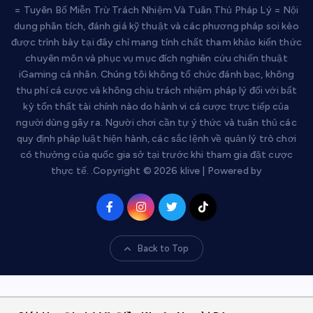
= Tuyên Bố Miễn Trừ Trách Nhiệm Và Tuân Thủ Pháp Lý = Nội
dung phân tích, đánh giá kỹ thuật và các phương pháp soi kèo
được trình bày tại đây chỉ mang tính chất tham khảo kiến thức
chuyên môn và phục vụ mục đích nghiên cứu chiến thuật
iGaming cá nhân. Chúng tôi không tổ chức đánh bạc, không
thu phí cá cược và không chịu trách nhiệm pháp lý đối với bất
kỳ tổn thất tài chính nào do hành vi cá cược trực tiếp của
người dùng gây ra. Người chơi cần tự ý thức và tuân thủ các
quy định pháp luật hiện hành, các sắc lệnh về quản lý trò chơi
có thưởng của quốc gia sở tại trước khi tham gia đặt cược
thực tế. .Copyright © 2026 klive | Powered by
Back to Top