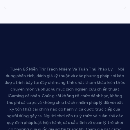
= Tuyên Bố Miễn Trừ Trách Nhiệm Và Tuân Thủ Pháp Lý = Nội
dung phân tích, đánh giá kỹ thuật và các phương pháp soi kèo
được trình bày tại đây chỉ mang tính chất tham khảo kiến thức
chuyên môn và phục vụ mục đích nghiên cứu chiến thuật
iGaming cá nhân. Chúng tôi không tổ chức đánh bạc, không
thu phí cá cược và không chịu trách nhiệm pháp lý đối với bất
kỳ tổn thất tài chính nào do hành vi cá cược trực tiếp của
người dùng gây ra. Người chơi cần tự ý thức và tuân thủ các
quy định pháp luật hiện hành, các sắc lệnh về quản lý trò chơi
có thưởng của quốc gia sở tại trước khi tham gia đặt cược