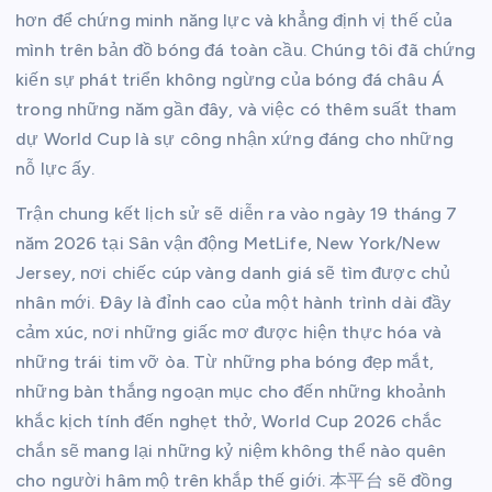
hơn để chứng minh năng lực và khẳng định vị thế của
mình trên bản đồ bóng đá toàn cầu. Chúng tôi đã chứng
kiến sự phát triển không ngừng của bóng đá châu Á
trong những năm gần đây, và việc có thêm suất tham
dự World Cup là sự công nhận xứng đáng cho những
nỗ lực ấy.
Trận chung kết lịch sử sẽ diễn ra vào ngày 19 tháng 7
năm 2026 tại Sân vận động MetLife, New York/New
Jersey, nơi chiếc cúp vàng danh giá sẽ tìm được chủ
nhân mới. Đây là đỉnh cao của một hành trình dài đầy
cảm xúc, nơi những giấc mơ được hiện thực hóa và
những trái tim vỡ òa. Từ những pha bóng đẹp mắt,
những bàn thắng ngoạn mục cho đến những khoảnh
khắc kịch tính đến nghẹt thở, World Cup 2026 chắc
chắn sẽ mang lại những kỷ niệm không thể nào quên
cho người hâm mộ trên khắp thế giới. 本平台 sẽ đồng