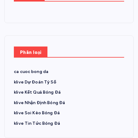
Phân loại
ca cuoc bong da
klive Dự Đoán Tỷ Số
klive Kết Quả Bóng Đá
klive Nhận Định Bóng Đá
klive Soi Kèo Bóng Đá
klive Tin Tức Bóng Đá