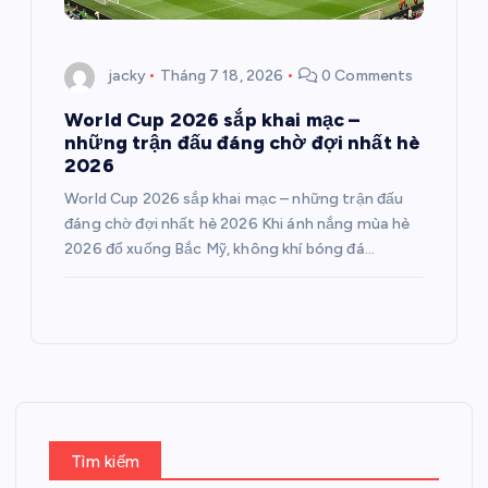
jacky
Tháng 7 18, 2026
0 Comments
World Cup 2026 sắp khai mạc –
những trận đấu đáng chờ đợi nhất hè
2026
World Cup 2026 sắp khai mạc – những trận đấu
đáng chờ đợi nhất hè 2026 Khi ánh nắng mùa hè
2026 đổ xuống Bắc Mỹ, không khí bóng đá…
Tìm kiếm