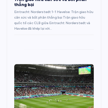
ế
thắng bại
Eintracht Norderstedt 1-1 Havelse: Trận giao hữu
t
cân sức và bất phân thắng bại Trận giao hữu
quốc tế các CLB giữa Eintracht Norderstedt và
Havelse đã khép lại với…