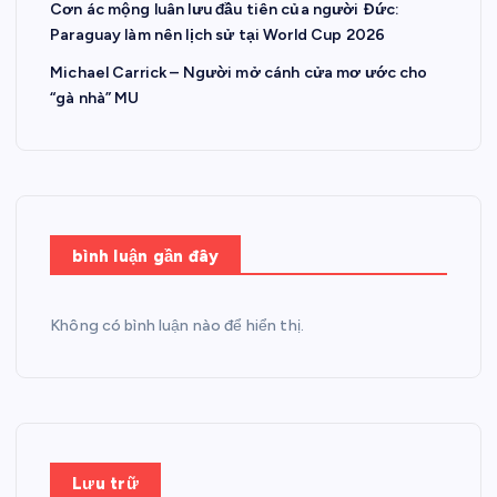
Cơn ác mộng luân lưu đầu tiên của người Đức:
Paraguay làm nên lịch sử tại World Cup 2026
Michael Carrick – Người mở cánh cửa mơ ước cho
“gà nhà” MU
bình luận gần đây
Không có bình luận nào để hiển thị.
Lưu trữ