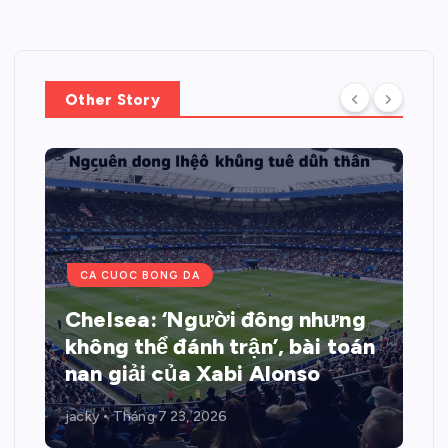
Other Story
CA CUOC BONG DA
Chelsea: ‘Người đông nhưng
không thể đánh trận’, bài toán
nan giải của Xabi Alonso
jacky
Tháng 7 23, 2026