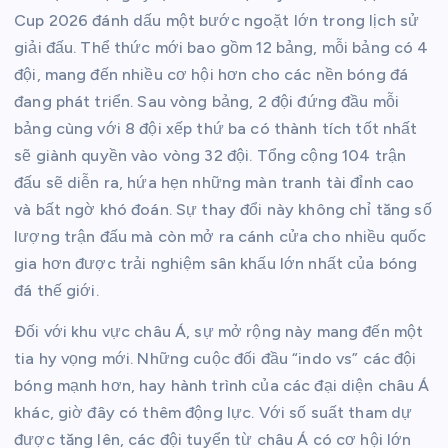
Cup 2026 đánh dấu một bước ngoặt lớn trong lịch sử
giải đấu. Thể thức mới bao gồm 12 bảng, mỗi bảng có 4
đội, mang đến nhiều cơ hội hơn cho các nền bóng đá
đang phát triển. Sau vòng bảng, 2 đội đứng đầu mỗi
bảng cùng với 8 đội xếp thứ ba có thành tích tốt nhất
sẽ giành quyền vào vòng 32 đội. Tổng cộng 104 trận
đấu sẽ diễn ra, hứa hẹn những màn tranh tài đỉnh cao
và bất ngờ khó đoán. Sự thay đổi này không chỉ tăng số
lượng trận đấu mà còn mở ra cánh cửa cho nhiều quốc
gia hơn được trải nghiệm sân khấu lớn nhất của bóng
đá thế giới.
Đối với khu vực châu Á, sự mở rộng này mang đến một
tia hy vọng mới. Những cuộc đối đầu “indo vs” các đội
bóng mạnh hơn, hay hành trình của các đại diện châu Á
khác, giờ đây có thêm động lực. Với số suất tham dự
được tăng lên, các đội tuyển từ châu Á có cơ hội lớn