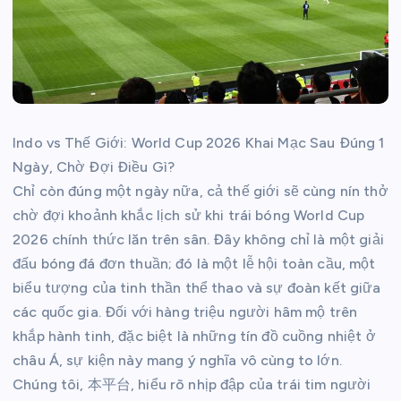
Indo vs Thế Giới: World Cup 2026 Khai Mạc Sau Đúng 1
Ngày, Chờ Đợi Điều Gì?
Chỉ còn đúng một ngày nữa, cả thế giới sẽ cùng nín thở
chờ đợi khoảnh khắc lịch sử khi trái bóng World Cup
2026 chính thức lăn trên sân. Đây không chỉ là một giải
đấu bóng đá đơn thuần; đó là một lễ hội toàn cầu, một
biểu tượng của tinh thần thể thao và sự đoàn kết giữa
các quốc gia. Đối với hàng triệu người hâm mộ trên
khắp hành tinh, đặc biệt là những tín đồ cuồng nhiệt ở
châu Á, sự kiện này mang ý nghĩa vô cùng to lớn.
Chúng tôi, 本平台, hiểu rõ nhịp đập của trái tim người