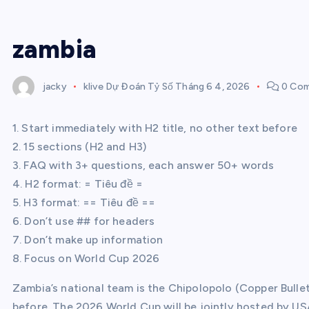
zambia
jacky
klive Dự Đoán Tỷ Số
Tháng 6 4, 2026
0 Co
1. Start immediately with H2 title, no other text before
2. 15 sections (H2 and H3)
3. FAQ with 3+ questions, each answer 50+ words
4. H2 format: = Tiêu đề =
5. H3 format: == Tiêu đề ==
6. Don’t use ## for headers
7. Don’t make up information
8. Focus on World Cup 2026
Zambia’s national team is the Chipolopolo (Copper Bullet
before. The 2026 World Cup will be jointly hosted by U