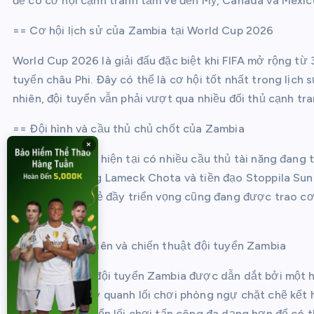
để có cơ hội cạnh tranh tấm vé đến Mỹ, Canada và Mexic
== Cơ hội lịch sử của Zambia tại World Cup 2026
World Cup 2026 là giải đấu đặc biệt khi FIFA mở rộng từ 
tuyển châu Phi. Đây có thể là cơ hội tốt nhất trong lịc
nhiên, đội tuyển vẫn phải vượt qua nhiều đối thủ cạnh tra
== Đội hình và cầu thủ chủ chốt của Zambia
×
Đội hình Zambia hiện tại có nhiều cầu thủ tài năng đang t
Tiền vệ tấn công Lameck Chota và tiền đạo Stoppila Sunz
nhiều cầu thủ trẻ đầy triển vọng cũng đang được trao cơ
2026.
== Huấn luyện viên và chiến thuật đội tuyển Zambia
Ban huấn luyện đội tuyển Zambia được dẫn dắt bởi một h
đội thường xoay quanh lối chơi phòng ngự chặt chẽ kết 
cố gắng phát triển lối chơi tấn công đa dạng hơn để có 