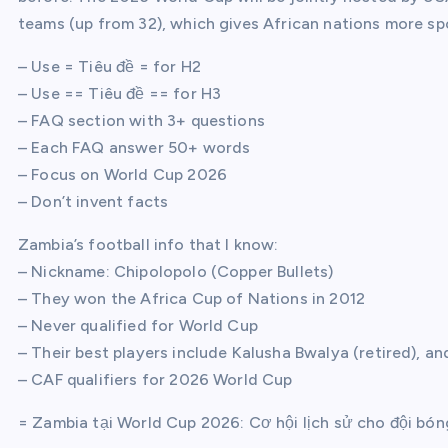
teams (up from 32), which gives African nations more sp
– Use = Tiêu đề = for H2
– Use == Tiêu đề == for H3
– FAQ section with 3+ questions
– Each FAQ answer 50+ words
– Focus on World Cup 2026
– Don’t invent facts
Zambia’s football info that I know:
– Nickname: Chipolopolo (Copper Bullets)
– They won the Africa Cup of Nations in 2012
– Never qualified for World Cup
– Their best players include Kalusha Bwalya (retired), an
– CAF qualifiers for 2026 World Cup
= Zambia tại World Cup 2026: Cơ hội lịch sử cho đội bó