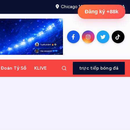
Chicago 12, Melborne City, USA
Đăng ký +88k
ự Đoán Tỷ Số
KLIVE
trực tiếp bóng đá