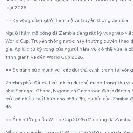
loại 2026.
== Kỳ vọng của người hâm mộ và truyền thông Zambia
Người hâm mộ bóng đá Zambia đang rất kỳ vọng vào việc 
World Cup. Truyền thông nước này thường xuyên theo dõi
gia. Áp lực từ kỳ vọng của người hâm mộ có thể vừa là đ
trình giành vé đến World Cup 2026.
== So sánh sức mạnh với các đối thủ cạnh tranh tại vòng
Zambia phải đối mặt với nhiều đối thủ mạnh trong khu vự
như Senegal, Ghana, Nigeria và Cameroon được đánh giá 
mới có nhiều suất hơn cho châu Phi, cơ hội của Zambia đ
đó.
== Ảnh hưởng của World Cup 2026 đến bóng đá Zambia
Nếu giành quyền tham dự World Cup 2026, bóng đá Zamb