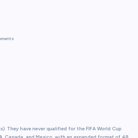
mments
s). They have never qualified for the FIFA World Cup
SA, Canada, and Mexico, with an expanded format of 48