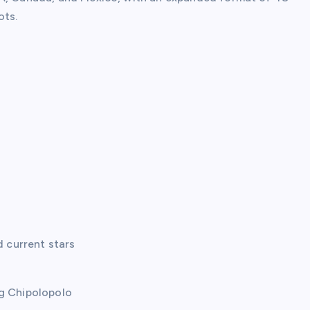
ots.
d current stars
ng Chipolopolo