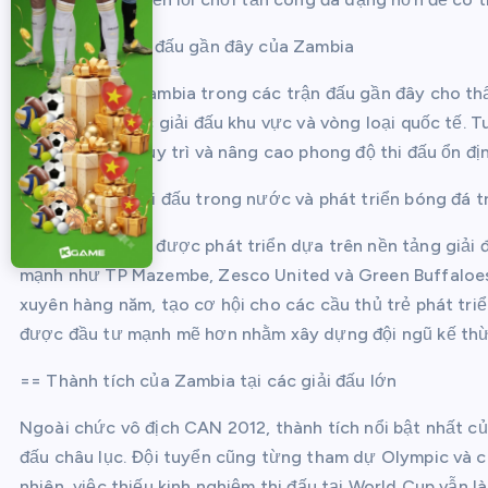
== Phong độ thi đấu gần đây của Zambia
Phong độ của Zambia trong các trận đấu gần đây cho thấ
khả quan tại các giải đấu khu vực và vòng loại quốc tế. 
2026, đội cần duy trì và nâng cao phong độ thi đấu ổn đị
== Hệ thống giải đấu trong nước và phát triển bóng đá t
Bóng đá Zambia được phát triển dựa trên nền tảng giải đ
mạnh như TP Mazembe, Zesco United và Green Buffaloes
xuyên hàng năm, tạo cơ hội cho các cầu thủ trẻ phát tri
được đầu tư mạnh mẽ hơn nhằm xây dựng đội ngũ kế thừ
== Thành tích của Zambia tại các giải đấu lớn
Ngoài chức vô địch CAN 2012, thành tích nổi bật nhất c
đấu châu lục. Đội tuyển cũng từng tham dự Olympic và cá
nhiên, việc thiếu kinh nghiệm thi đấu tại World Cup vẫn 