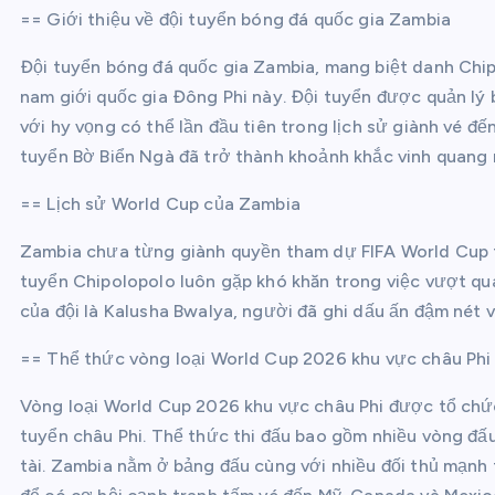
== Giới thiệu về đội tuyển bóng đá quốc gia Zambia
Đội tuyển bóng đá quốc gia Zambia, mang biệt danh Chip
nam giới quốc gia Đông Phi này. Đội tuyển được quản lý 
với hy vọng có thể lần đầu tiên trong lịch sử giành vé đ
tuyển Bờ Biển Ngà đã trở thành khoảnh khắc vinh quang 
== Lịch sử World Cup của Zambia
Zambia chưa từng giành quyền tham dự FIFA World Cup tro
tuyển Chipolopolo luôn gặp khó khăn trong việc vượt qua 
của đội là Kalusha Bwalya, người đã ghi dấu ấn đậm nét v
== Thể thức vòng loại World Cup 2026 khu vực châu Phi
Vòng loại World Cup 2026 khu vực châu Phi được tổ chứ
tuyển châu Phi. Thể thức thi đấu bao gồm nhiều vòng đấ
tài. Zambia nằm ở bảng đấu cùng với nhiều đối thủ mạnh 