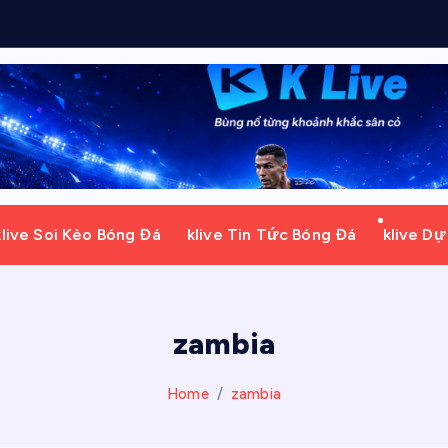
i
klive Soi Kèo Bóng Đá
klive Tin Tức Bóng Đá
klive D
zambia
Home
zambia