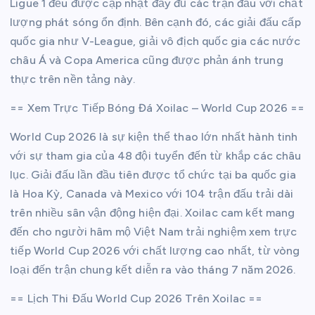
Ligue 1 đều được cập nhật đầy đủ các trận đấu với chất
lượng phát sóng ổn định. Bên cạnh đó, các giải đấu cấp
quốc gia như V-League, giải vô địch quốc gia các nước
châu Á và Copa America cũng được phản ánh trung
thực trên nền tảng này.
== Xem Trực Tiếp Bóng Đá Xoilac – World Cup 2026 ==
World Cup 2026 là sự kiện thể thao lớn nhất hành tinh
với sự tham gia của 48 đội tuyển đến từ khắp các châu
lục. Giải đấu lần đầu tiên được tổ chức tại ba quốc gia
là Hoa Kỳ, Canada và Mexico với 104 trận đấu trải dài
trên nhiều sân vận động hiện đại. Xoilac cam kết mang
đến cho người hâm mộ Việt Nam trải nghiệm xem trực
tiếp World Cup 2026 với chất lượng cao nhất, từ vòng
loại đến trận chung kết diễn ra vào tháng 7 năm 2026.
== Lịch Thi Đấu World Cup 2026 Trên Xoilac ==