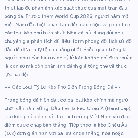
thiết lập để phản ánh xác suất thực của một trận đấu
bóng đá. Trước thềm World Cup 2026, người hâm mộ
Việt Nam đặc biệt quan tâm đến cách đọc và phân tích
các loại kèo phổ biến nhất. Nhà cái sử dụng đội ngũ
chuyên gia phân tích dữ liệu, form phong độ, lịch sử đối
đầu để đưa ra tỷ lệ cân bằng nhất. Điều quan trọng là
người chơi cần hiểu rằng tỷ lệ kèo không chỉ đơn thuần
là con số mà còn phản ánh đánh giá tổng thể về thực
lực hai đội.
== Các Loại Tỷ Lệ Kèo Phổ Biến Trong Bóng Đá ==
Trong bóng đá hiện đại, có ba loại kèo chính mà người
chơi cần nắm vững. Đầu tiên là kèo Châu Á (Handicap),
loại kèo phổ biến nhất tại thị trường Việt Nam với đặc
điểm cược chấp bàn thắng. Tiếp theo là kèo Châu Âu
(1X2) đơn giản hơn với ba lựa chọn thắng, hòa hoặc