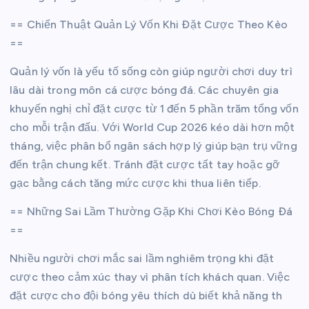
== Chiến Thuật Quản Lý Vốn Khi Đặt Cược Theo Kèo
==
Quản lý vốn là yếu tố sống còn giúp người chơi duy trì
lâu dài trong môn cá cược bóng đá. Các chuyên gia
khuyến nghị chỉ đặt cược từ 1 đến 5 phần trăm tổng vốn
cho mỗi trận đấu. Với World Cup 2026 kéo dài hơn một
tháng, việc phân bổ ngân sách hợp lý giúp bạn trụ vững
đến trận chung kết. Tránh đặt cược tất tay hoặc gỡ
gạc bằng cách tăng mức cược khi thua liên tiếp.
== Những Sai Lầm Thường Gặp Khi Chơi Kèo Bóng Đá
==
Nhiều người chơi mắc sai lầm nghiêm trọng khi đặt
cược theo cảm xúc thay vì phân tích khách quan. Việc
đặt cược cho đội bóng yêu thích dù biết khả năng th