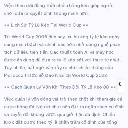
Việc theo dõi đồng thời nhiều bảng kèo giúp người
chơi đưa ra quyết định thông minh hơn.
== Lịch Sử Tỷ Lệ Kèo Tại World Cup ==
Từ World Cup 2006 đến nay, xu hướng tỷ lệ kèo ngày
càng minh bạch và chính xác hơn nhờ công nghệ phân
tích dữ liệu tiên tiến. Các thuật toán AI và máy học
được áp dụng để đưa ra tỷ lệ kèo sát với thực tế nhất.
Tuy nhiên, bất ngờ vẫn xảy ra như chiến thắng của
Morocco trước Bồ Đào Nha tại World Cup 2022.
== Cách Quản Lý Vốn Khi Theo Dõi Tỷ Lệ Kèo 88 ==
Việc quản lý vốn đóng vai trò then chốt khi tham gia cá
cược bóng đá. Người chơi nên đặt ra ngân sách cố định
và tuyệt đối không vượt quá giới hạn đã định. Chiến
lược đặt cược theo tỷ lệ phần trăm cố định của tổng