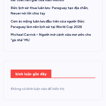
bài toán nan giải của Xabi Alonso
Đức lịch sử thua luân lưu: Paraguay tạo địa chấn,
Neuer nói lời chia tay
Cơn ác mộng luân lưu đầu tiên của người Đức:
Paraguay làm nên lịch sử tại World Cup 2026
Michael Carrick – Người mở cánh cửa mơ ước cho
“gà nhà” MU
bình luận gần đây
Không có bình luận nào để hiển thị.