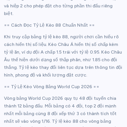
và hiệp 2 cho phép đặt cho từng phần thi đấu riêng
biệt.
== Cách Đọc Tỷ Lệ Kèo 88 Chuẩn Nhất ==
Khi truy cập bảng tỷ lệ kèo 88, người chơi cần hiểu rõ
cách hiển thị số liệu. Kèo Châu Á hiển thị số chấp kèm
tỷ lệ ăn, ví dụ đội A chấp 1.5 trái với tỷ lệ 0.95. Kèo Châu
Âu thể hiện dưới dạng số thập phân, như 1.85 cho đội
thắng. Tỷ lệ kèo thay đổi liên tục dựa trên thông tin đội
hình, phong độ và khối lượng đặt cược.
== Tỷ Lệ Kèo Vòng Bảng World Cup 2026 ==
Vòng bảng World Cup 2026 quy tụ 48 đội tuyển chia
thành 12 bảng đấu. Mỗi bảng có 4 đội, top 2 đội mạnh
nhất mỗi bảng cùng 8 đội xếp thứ 3 có thành tích tốt
nhất sẽ vào vòng 1/16. Tỷ lệ kèo 88 cho vòng bảng