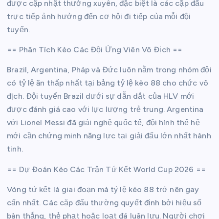
được cập nhật thường xuyên, đặc biệt là các cặp đấu
trực tiếp ảnh hưởng đến cơ hội đi tiếp của mỗi đội
tuyển.
== Phân Tích Kèo Các Đội Ứng Viên Vô Địch ==
Brazil, Argentina, Pháp và Đức luôn nằm trong nhóm đội
có tỷ lệ ăn thấp nhất tại bảng tỷ lệ kèo 88 cho chức vô
địch. Đội tuyển Brazil dưới sự dẫn dắt của HLV mới
được đánh giá cao với lực lượng trẻ trung. Argentina
với Lionel Messi đã giải nghệ quốc tế, đội hình thế hệ
mới cần chứng minh năng lực tại giải đấu lớn nhất hành
tinh.
== Dự Đoán Kèo Các Trận Tứ Kết World Cup 2026 ==
Vòng tứ kết là giai đoạn mà tỷ lệ kèo 88 trở nên gay
cấn nhất. Các cặp đấu thường quyết định bởi hiệu số
bàn thắng, thẻ phạt hoặc loạt đá luân lưu. Người chơi