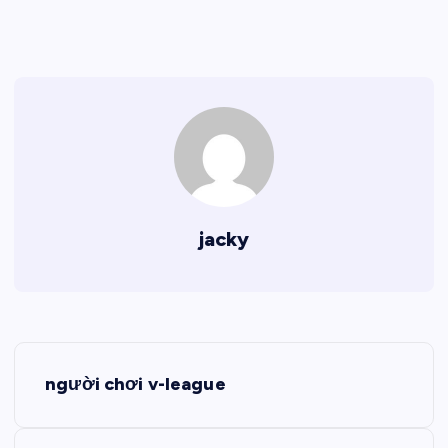
jacky
Đ
người chơi v-league
i