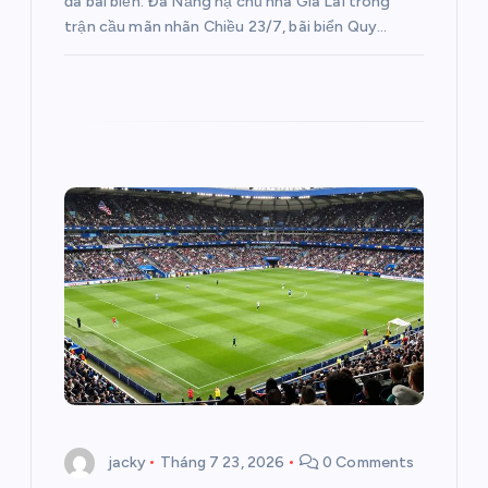
đá bãi biển: Đà Nẵng hạ chủ nhà Gia Lai trong
i
trận cầu mãn nhãn Chiều 23/7, bãi biển Quy…
ế
t
jacky
Tháng 7 23, 2026
0 Comments