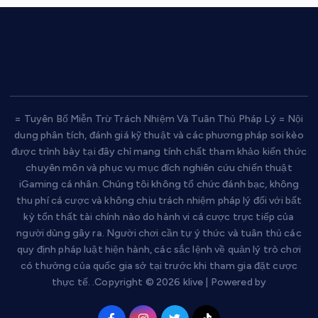
= Tuyên Bố Miễn Trừ Trách Nhiệm Và Tuân Thủ Pháp Lý = Nội
dung phân tích, đánh giá kỹ thuật và các phương pháp soi kèo
được trình bày tại đây chỉ mang tính chất tham khảo kiến thức
chuyên môn và phục vụ mục đích nghiên cứu chiến thuật
iGaming cá nhân. Chúng tôi không tổ chức đánh bạc, không
thu phí cá cược và không chịu trách nhiệm pháp lý đối với bất
kỳ tổn thất tài chính nào do hành vi cá cược trực tiếp của
người dùng gây ra. Người chơi cần tự ý thức và tuân thủ các
quy định pháp luật hiện hành, các sắc lệnh về quản lý trò chơi
có thưởng của quốc gia sở tại trước khi tham gia đặt cược
thực tế. .Copyright © 2026 klive | Powered by