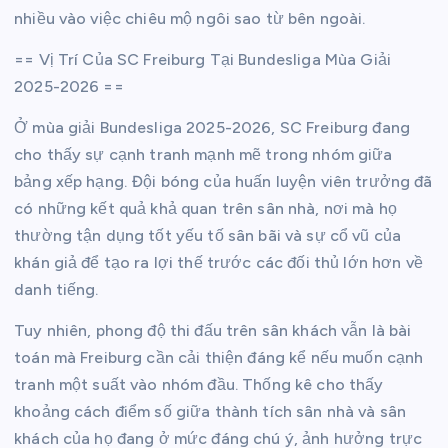
nhiều vào việc chiêu mộ ngôi sao từ bên ngoài.
== Vị Trí Của SC Freiburg Tại Bundesliga Mùa Giải
2025-2026 ==
Ở mùa giải Bundesliga 2025-2026, SC Freiburg đang
cho thấy sự cạnh tranh mạnh mẽ trong nhóm giữa
bảng xếp hạng. Đội bóng của huấn luyện viên trưởng đã
có những kết quả khả quan trên sân nhà, nơi mà họ
thường tận dụng tốt yếu tố sân bãi và sự cổ vũ của
khán giả để tạo ra lợi thế trước các đối thủ lớn hơn về
danh tiếng.
Tuy nhiên, phong độ thi đấu trên sân khách vẫn là bài
toán mà Freiburg cần cải thiện đáng kể nếu muốn cạnh
tranh một suất vào nhóm đầu. Thống kê cho thấy
khoảng cách điểm số giữa thành tích sân nhà và sân
khách của họ đang ở mức đáng chú ý, ảnh hưởng trực