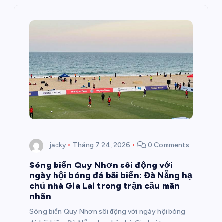
h
ư
ớ
n
g
b
jacky
Tháng 7 24, 2026
0 Comments
à
Sóng biển Quy Nhơn sôi động với
ngày hội bóng đá bãi biển: Đà Nẵng hạ
i
chủ nhà Gia Lai trong trận cầu mãn
nhãn
v
Sóng biển Quy Nhơn sôi động với ngày hội bóng