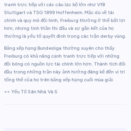
tranh trực tiếp với các câu lạc bộ lớn như VfB
Stuttgart và TSG 1899 Hoffenheim. Mặc dù về tài
chính và quy mô đội hình, Freiburg thường ở thế bất lợi
hơn, nhưng tinh thần thi đấu và sự gắn kết của họ
thường là yếu tố quyết định trong các trận derby vùng.
Bảng xếp hạng Bundesliga thường xuyên cho thấy
Freiburg có khả năng cạnh tranh trực tiếp với những
đội bóng có nguồn lực tài chính lớn hơn. Thành tích đối
đầu trong những trận này ảnh hưởng đáng kể đến vị trí
tổng thể của họ trên bảng xếp hạng cuối mùa giải.
== Yếu Tố Sân Nhà Và S