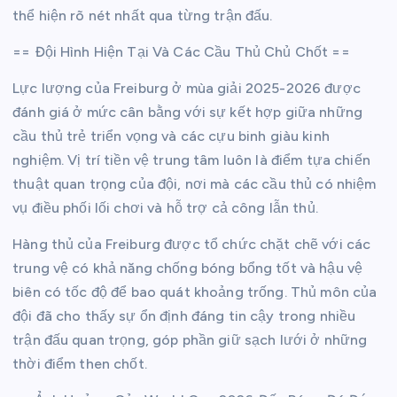
thể hiện rõ nét nhất qua từng trận đấu.
== Đội Hình Hiện Tại Và Các Cầu Thủ Chủ Chốt ==
Lực lượng của Freiburg ở mùa giải 2025-2026 được
đánh giá ở mức cân bằng với sự kết hợp giữa những
cầu thủ trẻ triển vọng và các cựu binh giàu kinh
nghiệm. Vị trí tiền vệ trung tâm luôn là điểm tựa chiến
thuật quan trọng của đội, nơi mà các cầu thủ có nhiệm
vụ điều phối lối chơi và hỗ trợ cả công lẫn thủ.
Hàng thủ của Freiburg được tổ chức chặt chẽ với các
trung vệ có khả năng chống bóng bổng tốt và hậu vệ
biên có tốc độ để bao quát khoảng trống. Thủ môn của
đội đã cho thấy sự ổn định đáng tin cậy trong nhiều
trận đấu quan trọng, góp phần giữ sạch lưới ở những
thời điểm then chốt.