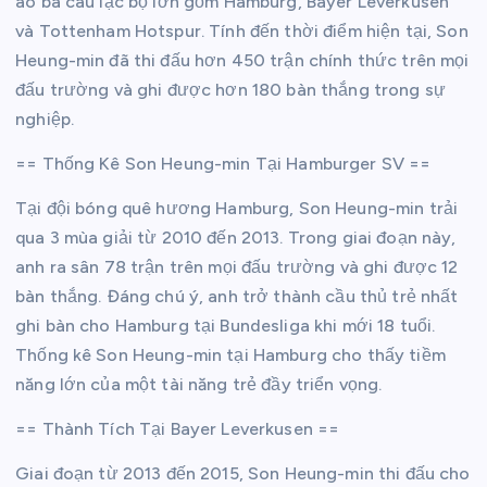
áo ba câu lạc bộ lớn gồm Hamburg, Bayer Leverkusen
và Tottenham Hotspur. Tính đến thời điểm hiện tại, Son
Heung-min đã thi đấu hơn 450 trận chính thức trên mọi
đấu trường và ghi được hơn 180 bàn thắng trong sự
nghiệp.
== Thống Kê Son Heung-min Tại Hamburger SV ==
Tại đội bóng quê hương Hamburg, Son Heung-min trải
qua 3 mùa giải từ 2010 đến 2013. Trong giai đoạn này,
anh ra sân 78 trận trên mọi đấu trường và ghi được 12
bàn thắng. Đáng chú ý, anh trở thành cầu thủ trẻ nhất
ghi bàn cho Hamburg tại Bundesliga khi mới 18 tuổi.
Thống kê Son Heung-min tại Hamburg cho thấy tiềm
năng lớn của một tài năng trẻ đầy triển vọng.
== Thành Tích Tại Bayer Leverkusen ==
Giai đoạn từ 2013 đến 2015, Son Heung-min thi đấu cho