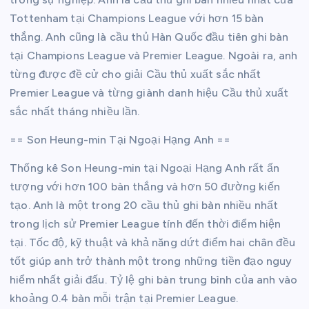
Tottenham tại Champions League với hơn 15 bàn
thắng. Anh cũng là cầu thủ Hàn Quốc đầu tiên ghi bàn
tại Champions League và Premier League. Ngoài ra, anh
từng được đề cử cho giải Cầu thủ xuất sắc nhất
Premier League và từng giành danh hiệu Cầu thủ xuất
sắc nhất tháng nhiều lần.
== Son Heung-min Tại Ngoại Hạng Anh ==
Thống kê Son Heung-min tại Ngoại Hạng Anh rất ấn
tượng với hơn 100 bàn thắng và hơn 50 đường kiến
tạo. Anh là một trong 20 cầu thủ ghi bàn nhiều nhất
trong lịch sử Premier League tính đến thời điểm hiện
tại. Tốc độ, kỹ thuật và khả năng dứt điểm hai chân đều
tốt giúp anh trở thành một trong những tiền đạo nguy
hiểm nhất giải đấu. Tỷ lệ ghi bàn trung bình của anh vào
khoảng 0.4 bàn mỗi trận tại Premier League.