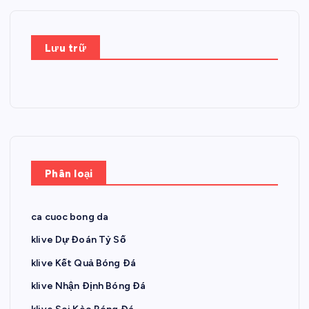
Lưu trữ
Phân loại
ca cuoc bong da
klive Dự Đoán Tỷ Số
klive Kết Quả Bóng Đá
klive Nhận Định Bóng Đá