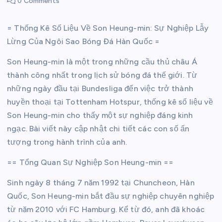
0 Comments
= Thống Kê Số Liệu Về Son Heung-min: Sự Nghiệp Lẫy
Lừng Của Ngôi Sao Bóng Đá Hàn Quốc =
Son Heung-min là một trong những cầu thủ châu Á
thành công nhất trong lịch sử bóng đá thế giới. Từ
những ngày đầu tại Bundesliga đến việc trở thành
huyền thoại tại Tottenham Hotspur, thống kê số liệu về
Son Heung-min cho thấy một sự nghiệp đáng kinh
ngạc. Bài viết này cập nhật chi tiết các con số ấn
tượng trong hành trình của anh.
== Tổng Quan Sự Nghiệp Son Heung-min ==
Sinh ngày 8 tháng 7 năm 1992 tại Chuncheon, Hàn
Quốc, Son Heung-min bắt đầu sự nghiệp chuyên nghiệp
từ năm 2010 với FC Hamburg. Kể từ đó, anh đã khoác