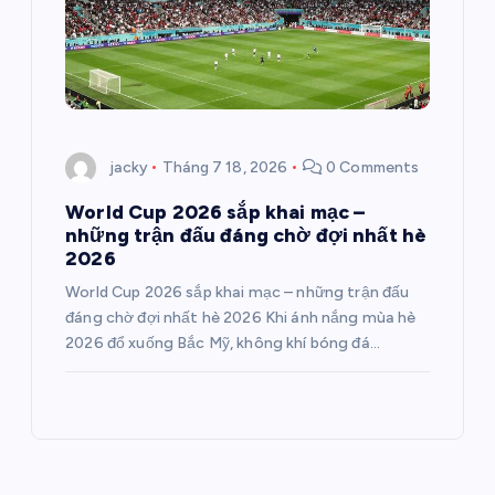
jacky
Tháng 7 18, 2026
0 Comments
World Cup 2026 sắp khai mạc –
những trận đấu đáng chờ đợi nhất hè
2026
World Cup 2026 sắp khai mạc – những trận đấu
đáng chờ đợi nhất hè 2026 Khi ánh nắng mùa hè
2026 đổ xuống Bắc Mỹ, không khí bóng đá…