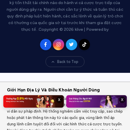
kỳ tổn thất tài chính nào do hành vi cá cược trực tiếp của
người dùng gây ra. Người chơi cần tự ý thức và tuân thủ các
quy định pháp luật hiện hành, các sắc lệnh về quản lý trò chơi
có thưởng của quốc gia sở tại trước khi tham gia đặt cược
thực tế. .Copyright © 2026 klive | Powered by
Back to Top
Giới Hạn Địa Lý Và Điều Khoản Người Dùng
Dịch vụ và các bộ lọc thông số của chúng tôi chỉ cung cấp cho đối
x
x
tượng người dùng từ đủ 18 tuổi trở lên, có đầy đủ năng lực hành
vi dân sự pháp định. Hệ thống nghiêm cấm việc truy cập, sao chép
hoặc phát tán thông tin này từ các quốc gia, vùng lãnh thổ áp
dụng lệnh cấm tuyệt đối đối với các hình thức cá cược trực tuyến.