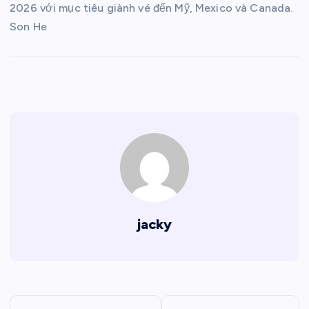
2026 với mục tiêu giành vé đến Mỹ, Mexico và Canada.
Son He
jacky