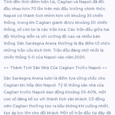
Tính đến thời điểm hiện tại, Cagliari và Napoli đã đối
đầu nhau hơn 70 lần trên mọi đấu trường chính thức.
Napoli có thành tích nhỉnh hơn với khoảng 35 chiến
thắng, trong khi Cagliari giành được khoảng 20 chiến
thắng, số còn lại là các trận hòa. Các trận đấu giữa hai
đội thường diễn ra với cường độ cao và nhiều bàn
thắng. Sân Sardegna Arena thường là địa điểm tổ chức
những trận cầu kịch tính. Trận đấu đáng nhớ nhất là
chiến thắng 5-0 của Napoli vào năm 2020.
== Thành Tích Sân Nhà Của Cagliari Trước Napoli ==
Sân Sardegna Arena luôn là điểm tựa vững chắc cho
Cagliari khi tiếp đón Napoli. Tỷ lệ thắng sân nhà của
Cagliari trước Napoli dao động khoảng 35-40%, một
con số đáng kể so với thành tích sân khách. Cổ động
viên Cagliari thường tạo ra bầu không khí cuồng nhiệt,
tạo áp lực lớn cho đội khách. Một số trận đấu tại đây đã