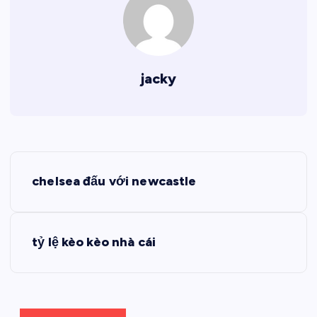
jacky
Đ
chelsea đấu với newcastle
i
ề
tỷ lệ kèo kèo nhà cái
u
h