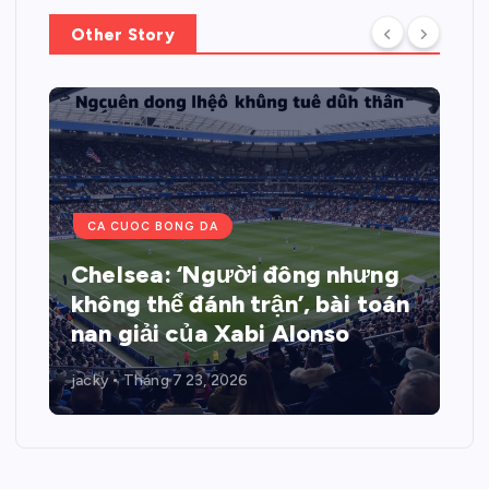
Other Story
CA CUOC BONG DA
Chelsea: ‘Người đông nhưng
không thể đánh trận’, bài toán
nan giải của Xabi Alonso
jacky
Tháng 7 23, 2026