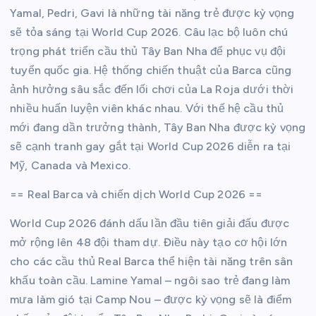
Yamal, Pedri, Gavi là những tài năng trẻ được kỳ vọng
sẽ tỏa sáng tại World Cup 2026. Câu lạc bộ luôn chú
trọng phát triển cầu thủ Tây Ban Nha để phục vụ đội
tuyển quốc gia. Hệ thống chiến thuật của Barca cũng
ảnh hưởng sâu sắc đến lối chơi của La Roja dưới thời
nhiều huấn luyện viên khác nhau. Với thế hệ cầu thủ
mới đang dần trưởng thành, Tây Ban Nha được kỳ vọng
sẽ cạnh tranh gay gắt tại World Cup 2026 diễn ra tại
Mỹ, Canada và Mexico.
== Real Barca và chiến dịch World Cup 2026 ==
World Cup 2026 đánh dấu lần đầu tiên giải đấu được
mở rộng lên 48 đội tham dự. Điều này tạo cơ hội lớn
cho các cầu thủ Real Barca thể hiện tài năng trên sân
khấu toàn cầu. Lamine Yamal – ngôi sao trẻ đang làm
mưa làm gió tại Camp Nou – được kỳ vọng sẽ là điểm