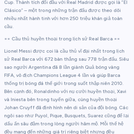
Cup. Thành tích đối đầu với Real Madrid được gọi là “El
Clásico” – một trong những trận đấu được theo dõi
nhiều nhất hành tinh với hơn 250 triệu khán giả toàn
cầu.
== Cầu thủ huyền thoại trong lịch sử Real Barca ==
Lionel Messi được coi là cầu thủ vĩ đại nhất trong lịch
sử Real Barca với 672 bàn thắng sau 778 trận đấu. Siêu
sao người Argentina đã 8 lần giành Quả bóng vàng
FIFA, vô địch Champions League 4 lần và giúp Barca
thống trị bóng đá thế giới trong suốt thập niên 2010.
Bên cạnh đó, Ronaldinho với nụ cười huyền thoại, Xavi
và Iniesta bên trong tuyến giữa, cùng huyền thoại
Johan Cruyff đã định hình nên di sản của đội bóng. Các
ngôi sao như Puyol, Pique, Busquets, Suarez cũng để lại
dấu ấn sâu đậm trong lòng người hâm mộ. Mỗi thế hệ
đều mang đến những giá trị riêng biệt nhưng đều