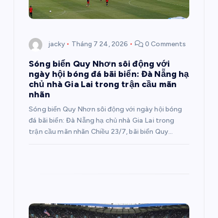
g
b
jacky
Tháng 7 24, 2026
0 Comments
à
Sóng biển Quy Nhơn sôi động với
ngày hội bóng đá bãi biển: Đà Nẵng hạ
i
chủ nhà Gia Lai trong trận cầu mãn
nhãn
v
Sóng biển Quy Nhơn sôi động với ngày hội bóng
đá bãi biển: Đà Nẵng hạ chủ nhà Gia Lai trong
i
trận cầu mãn nhãn Chiều 23/7, bãi biển Quy…
ế
t