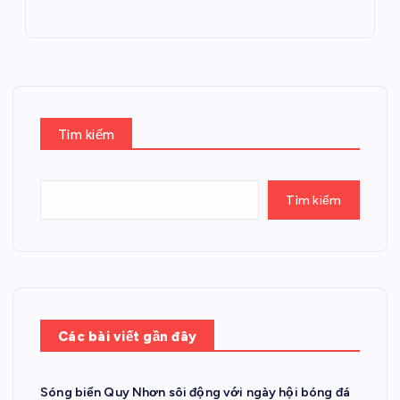
Tìm kiếm
Tìm kiếm
Các bài viết gần đây
Sóng biển Quy Nhơn sôi động với ngày hội bóng đá