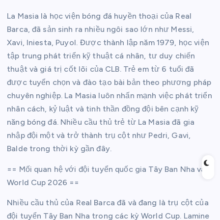
La Masia là học viện bóng đá huyền thoại của Real
Barca, đã sản sinh ra nhiều ngôi sao lớn như Messi,
Xavi, Iniesta, Puyol. Được thành lập năm 1979, học viện
tập trung phát triển kỹ thuật cá nhân, tư duy chiến
thuật và giá trị cốt lõi của CLB. Trẻ em từ 6 tuổi đã
được tuyển chọn và đào tạo bài bản theo phương pháp
chuyên nghiệp. La Masia luôn nhấn mạnh việc phát triển
nhân cách, kỷ luật và tinh thần đồng đội bên cạnh kỹ
năng bóng đá. Nhiều cầu thủ trẻ từ La Masia đã gia
nhập đội một và trở thành trụ cột như Pedri, Gavi,
Balde trong thời kỳ gần đây.
== Mối quan hệ với đội tuyển quốc gia Tây Ban Nha và
World Cup 2026 ==
Nhiều cầu thủ của Real Barca đã và đang là trụ cột của
đội tuyển Tây Ban Nha trong các kỳ World Cup. Lamine