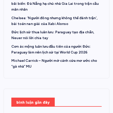
bãi biển: Đà Nẵng hạ chủ nhà Gia Lai trong trận cầu
mãn nhãn
Chelsea: ‘Người đông nhưng không thể đánh trận’,
bài toán nan giải của Xabi Alonso
Đức lịch sử thua luân lưu: Paraguay tạo địa chấn,
Neuer nói lời chia tay
Cơn ác mộng luân lưu đầu tiên của người Đức:
Paraguay làm nên lịch sử tại World Cup 2026
Michael Carrick – Người mở cánh cửa mơ ước cho
“gà nhà” MU
bình luận gần đây