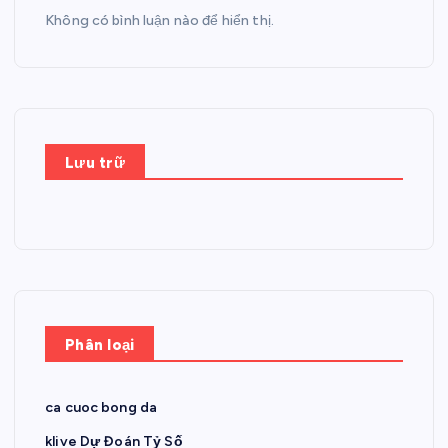
Không có bình luận nào để hiển thị.
Lưu trữ
Phân loại
ca cuoc bong da
klive Dự Đoán Tỷ Số