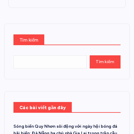
Tìm kiếm
Tìm kiếm
Các bài viết gần đây
Sóng biển Quy Nhơn sôi động với ngày hội bóng đá
bãi biển: Đà Nẵng hạ chủ nhà Gia Lai trong trận cầu