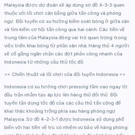
Malaysia được dự đoán sẽ áp dụng sơ đồ 4-3-3 quen
thuộc với lối chơi cân bằng giữa tấn công và phòng
ngự. Đội tuyển có xu hướng kiểm soát bóng ở giữa sân
và tìm kiếm cơ hội tấn công qua hai cánh. Các tiền vệ
trung tâm của Malaysia đóng vai trò quan trọng trong
việc triển khai bóng từ phần sân nhà. Hàng thủ 4 người
sẽ cố gắng ngăn chặn các đợt phản công nhanh của
Indonesia từ những cầu thủ tốc độ.
== Chiến thuật và lối chơi của đội tuyển Indonesia ==
Indonesia có xu hướng chơi pressing tầm cao ngay từ
đầu trận nhằm tạo áp lực lên hàng thủ đối thủ. Đội
tuyển tận dụng tốc độ của các cầu thủ tấn công để
khai thác khoảng trống phía sau hàng phòng ngự
Malaysia. Sơ đồ 4-2-3-1 được Indonesia sử dụng phổ
biến với hai tiền vệ trụ có nhiệm vụ bảo vệ hàng phòng