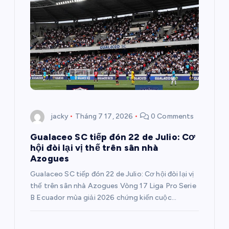
jacky
Tháng 7 17, 2026
0 Comments
Gualaceo SC tiếp đón 22 de Julio: Cơ
hội đòi lại vị thế trên sân nhà
Azogues
Gualaceo SC tiếp đón 22 de Julio: Cơ hội đòi lại vị
thế trên sân nhà Azogues Vòng 17 Liga Pro Serie
B Ecuador mùa giải 2026 chứng kiến cuộc…