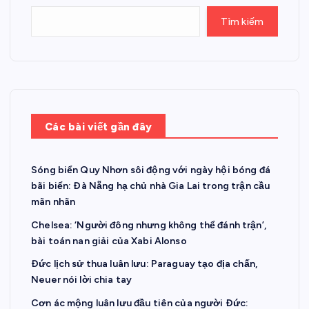
Tìm kiếm
Các bài viết gần đây
Sóng biển Quy Nhơn sôi động với ngày hội bóng đá
bãi biển: Đà Nẵng hạ chủ nhà Gia Lai trong trận cầu
mãn nhãn
Chelsea: ‘Người đông nhưng không thể đánh trận’,
bài toán nan giải của Xabi Alonso
Đức lịch sử thua luân lưu: Paraguay tạo địa chấn,
Neuer nói lời chia tay
Cơn ác mộng luân lưu đầu tiên của người Đức: