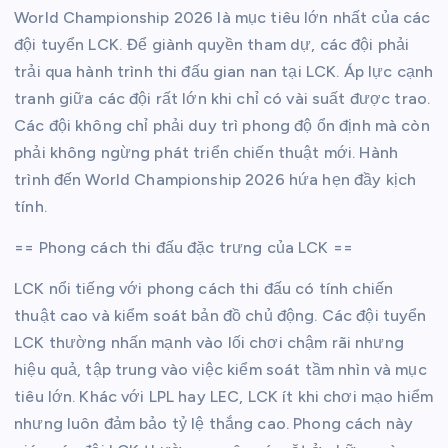
World Championship 2026 là mục tiêu lớn nhất của các
đội tuyển LCK. Để giành quyền tham dự, các đội phải
trải qua hành trình thi đấu gian nan tại LCK. Áp lực cạnh
tranh giữa các đội rất lớn khi chỉ có vài suất được trao.
Các đội không chỉ phải duy trì phong độ ổn định mà còn
phải không ngừng phát triển chiến thuật mới. Hành
trình đến World Championship 2026 hứa hẹn đầy kịch
tính.
== Phong cách thi đấu đặc trưng của LCK ==
LCK nổi tiếng với phong cách thi đấu có tính chiến
thuật cao và kiểm soát bản đồ chủ động. Các đội tuyển
LCK thường nhấn mạnh vào lối chơi chậm rãi nhưng
hiệu quả, tập trung vào việc kiểm soát tầm nhìn và mục
tiêu lớn. Khác với LPL hay LEC, LCK ít khi chơi mạo hiểm
nhưng luôn đảm bảo tỷ lệ thắng cao. Phong cách này