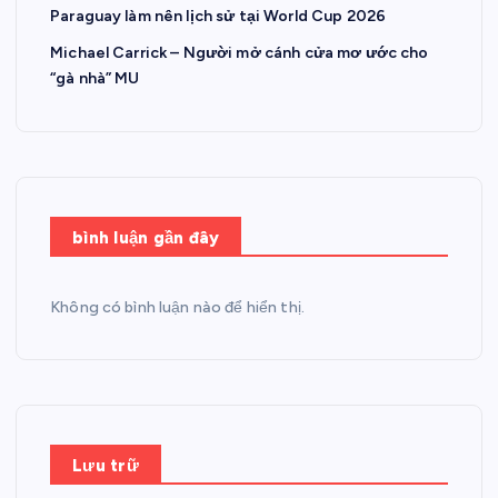
Paraguay làm nên lịch sử tại World Cup 2026
Michael Carrick – Người mở cánh cửa mơ ước cho
“gà nhà” MU
bình luận gần đây
Không có bình luận nào để hiển thị.
Lưu trữ