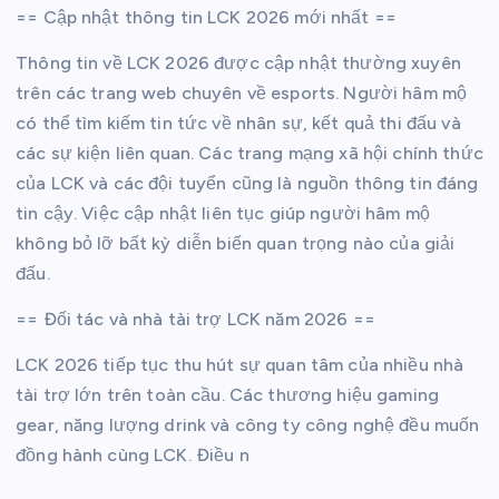
== Cập nhật thông tin LCK 2026 mới nhất ==
Thông tin về LCK 2026 được cập nhật thường xuyên
trên các trang web chuyên về esports. Người hâm mộ
có thể tìm kiếm tin tức về nhân sự, kết quả thi đấu và
các sự kiện liên quan. Các trang mạng xã hội chính thức
của LCK và các đội tuyển cũng là nguồn thông tin đáng
tin cậy. Việc cập nhật liên tục giúp người hâm mộ
không bỏ lỡ bất kỳ diễn biến quan trọng nào của giải
đấu.
== Đối tác và nhà tài trợ LCK năm 2026 ==
LCK 2026 tiếp tục thu hút sự quan tâm của nhiều nhà
tài trợ lớn trên toàn cầu. Các thương hiệu gaming
gear, năng lượng drink và công ty công nghệ đều muốn
đồng hành cùng LCK. Điều n