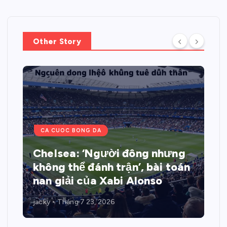
Other Story
CA CUOC BONG DA
Chelsea: ‘Người đông nhưng
không thể đánh trận’, bài toán
nan giải của Xabi Alonso
jacky
Tháng 7 23, 2026