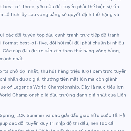
t best-of-three, yêu cầu đội tuyển phải thể hiện sự ổn
iểm số tích lũy sau vòng bảng sẽ quyết định thứ hạng và
ơi các đội tuyển top đầu cạnh tranh trực tiếp để tranh
i format best-of-five, đòi hỏi mỗi đội phải chuẩn bị nhiều
ạt. Các cặp đấu được sắp xếp theo thứ hạng vòng bảng,
 mạnh nhất.
rts chờ đợi nhất, thu hút hàng triệu lượt xem trực tuyến
 chỉ nhận được giải thưởng tiền mặt lớn mà còn giành
gue of Legends World Championship. Đây là mục tiêu lớn
World Championship là đấu trường danh giá nhất của Liên
Spring, LCK Summer và các giải đấu giao hữu quốc tế. Hệ
p các đội tuyển duy trì nhịp độ thi đấu, liên tục cải