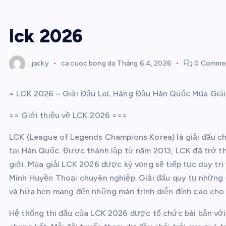
lck 2026
jacky
ca cuoc bong da
Tháng 6 4, 2026
0 Comme
= LCK 2026 – Giải Đấu LoL Hàng Đầu Hàn Quốc Mùa Giải
== Giới thiệu về LCK 2026 ===
LCK (League of Legends Champions Korea) là giải đấu c
tại Hàn Quốc. Được thành lập từ năm 2013, LCK đã trở th
giới. Mùa giải LCK 2026 được kỳ vọng sẽ tiếp tục duy tr
Minh Huyền Thoại chuyên nghiệp. Giải đấu quy tụ những 
và hứa hẹn mang đến những màn trình diễn đỉnh cao cho
Hệ thống thi đấu của LCK 2026 được tổ chức bài bản với 