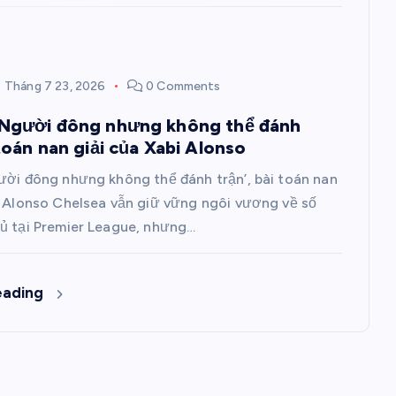
Tháng 7 23, 2026
0 Comments
‘Người đông nhưng không thể đánh
 toán nan giải của Xabi Alonso
ười đông nhưng không thể đánh trận’, bài toán nan
i Alonso Chelsea vẫn giữ vững ngôi vương về số
ủ tại Premier League, nhưng…
eading