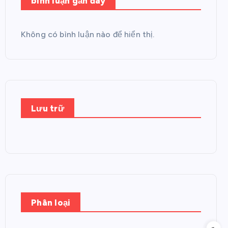
bình luận gần đây
Không có bình luận nào để hiển thị.
Lưu trữ
Phân loại