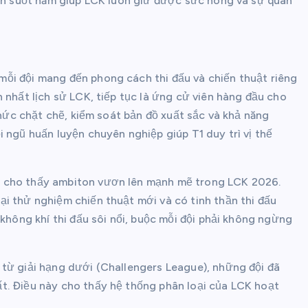
yên suốt năm giúp LCK luôn giữ được sức nóng và sự quan
ỗi đội mang đến phong cách thi đấu và chiến thuật riêng
 nhất lịch sử LCK, tiếp tục là ứng cử viên hàng đầu cho
chức chặt chẽ, kiểm soát bản đồ xuất sắc và khả năng
 ngũ huấn luyện chuyên nghiệp giúp T1 duy trì vị thế
g cho thấy ambiton vươn lên mạnh mẽ trong LCK 2026.
i thử nghiệm chiến thuật mới và có tinh thần thi đấu
 không khí thi đấu sôi nổi, buộc mỗi đội phải không ngừng
 từ giải hạng dưới (Challengers League), những đội đã
t. Điều này cho thấy hệ thống phân loại của LCK hoạt