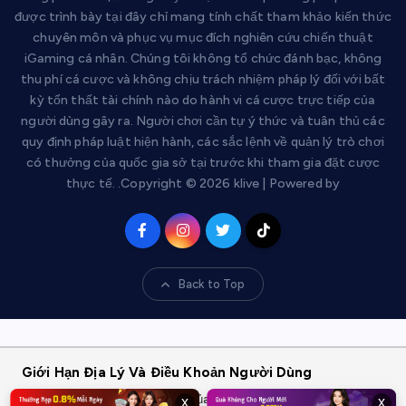
được trình bày tại đây chỉ mang tính chất tham khảo kiến thức
chuyên môn và phục vụ mục đích nghiên cứu chiến thuật
iGaming cá nhân. Chúng tôi không tổ chức đánh bạc, không
thu phí cá cược và không chịu trách nhiệm pháp lý đối với bất
kỳ tổn thất tài chính nào do hành vi cá cược trực tiếp của
người dùng gây ra. Người chơi cần tự ý thức và tuân thủ các
quy định pháp luật hiện hành, các sắc lệnh về quản lý trò chơi
có thưởng của quốc gia sở tại trước khi tham gia đặt cược
thực tế. .Copyright © 2026 klive | Powered by
Back to Top
Giới Hạn Địa Lý Và Điều Khoản Người Dùng
Dịch vụ và các bộ lọc thông số của chúng tôi chỉ cung cấp cho đối
x
x