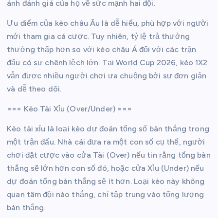
ánh đánh giá của họ về sức mạnh hai đội.
Ưu điểm của kèo châu Âu là dễ hiểu, phù hợp với người
mới tham gia cá cược. Tuy nhiên, tỷ lệ trả thưởng
thường thấp hơn so với kèo châu Á đối với các trận
đấu có sự chênh lệch lớn. Tại World Cup 2026, kèo 1X2
vẫn được nhiều người chơi ưa chuộng bởi sự đơn giản
và dễ theo dõi.
=== Kèo Tài Xỉu (Over/Under) ===
Kèo tài xỉu là loại kèo dự đoán tổng số bàn thắng trong
một trận đấu. Nhà cái đưa ra một con số cụ thể, người
chơi đặt cược vào cửa Tài (Over) nếu tin rằng tổng bàn
thắng sẽ lớn hơn con số đó, hoặc cửa Xỉu (Under) nếu
dự đoán tổng bàn thắng sẽ ít hơn. Loại kèo này không
quan tâm đội nào thắng, chỉ tập trung vào tổng lượng
bàn thắng.