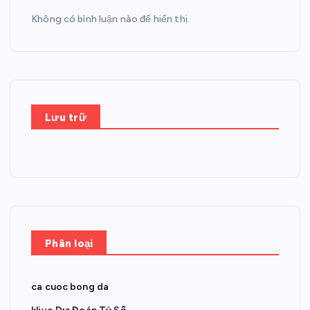
Không có bình luận nào để hiển thị.
Lưu trữ
Phân loại
ca cuoc bong da