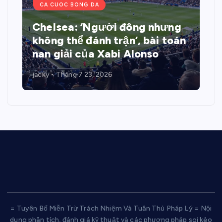
CA CUOC BONG DA
Chelsea: ‘Người đông nhưng
không thể đánh trận’, bài toán
nan giải của Xabi Alonso
jacky
Tháng 7 23, 2026
= Tuyên Bố Miễn Trừ Trách Nhiệm Và Tuân Thủ Pháp Lý = Nội
dung phân tích, đánh giá kỹ thuật và các phương pháp soi kèo