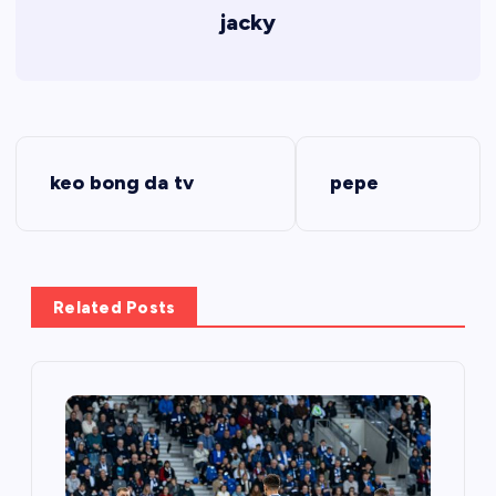
jacky
Đ
keo bong da tv
pepe
i
ề
u
Related Posts
h
ư
ớ