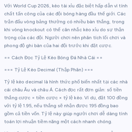
Với World Cup 2026, kèo tài xỉu đặc biệt hấp dẫn vì tính
chất tấn công của các đội bóng hàng đầu thế giới. Các
trận đấu vòng bảng thường có nhiều bàn thắng, trong
khi vòng knockout có thể cân nhắc kèo xỉu do sự thận
trọng của các đội. Người chơi nên phân tích lối chơi và
phong độ ghi bàn của hai đội trước khi đặt cược.
== Cách Đọc Tỷ Lệ Kèo Bóng Đá Nhà Cái ==
=== Tỷ Lệ Kèo Decimal (Thập Phân) ===
Tỷ lệ kèo decimal là hình thức phổ biến nhất tại các nhà
cái châu Âu và châu Á. Cách đọc rất đơn giản: số tiền
thắng cược = tiền cược × tỷ lệ kèo. Ví dụ, đặt 100 đồng
với tỷ lệ 1.95, nếu thắng sẽ nhận được 195 đồng bao
gồm cả tiền vốn. Tỷ lệ này giúp người chơi dễ dàng tính
toán lợi nhuận tiềm năng một cách nhanh chóng.