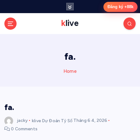
S
Đăng ký +88k
k
i
klive
p
t
o
c
fa.
o
n
t
Home
e
n
t
fa.
jacky
klive Dự Đoán Tỷ Số
Tháng 6 4, 2026
0 Comments