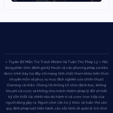
= Tuyên Bố Miễn Trừ Trách Nhiệm Và Tuân Thủ Pháp Lý = Nội
dung phân tích, đánh giá kỹ thuật và các phương pháp soi kèo
được trình bày tại đây chỉ mang tính chất tham khảo kiến thức
chuyên môn và phục vụ mục đích nghiên cứu chiến thuật
iGaming cá nhân. Chúng tôi không tổ chức đánh bạc, không
thu phí cá cược và không chịu trách nhiệm pháp lý đối với bất
kỳ tổn thất tài chính nào do hành vi cá cược trực tiếp của
người dùng gây ra. Người chơi cần tự ý thức và tuân thủ các
quy định pháp luật hiện hành, các sắc lệnh về quản lý trò chơi