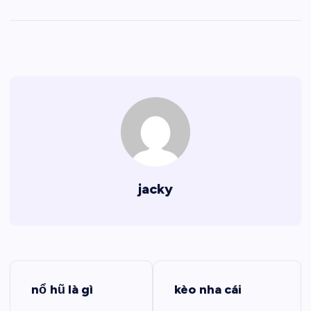
jacky
Đ
nổ hũ là gì
kèo nha cái
i