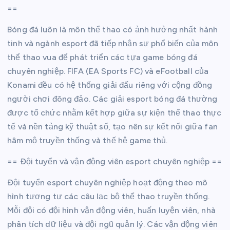
==
Bóng đá luôn là môn thể thao có ảnh hưởng nhất hành
tinh và ngành esport đã tiếp nhận sự phổ biến của môn
thể thao vua để phát triển các tựa game bóng đá
chuyên nghiệp. FIFA (EA Sports FC) và eFootball của
Konami đều có hệ thống giải đấu riêng với cộng đồng
người chơi đông đảo. Các giải esport bóng đá thường
được tổ chức nhằm kết hợp giữa sự kiện thể thao thực
tế và nền tảng kỹ thuật số, tạo nên sự kết nối giữa fan
hâm mộ truyền thống và thế hệ game thủ.
== Đội tuyển và vận động viên esport chuyên nghiệp ==
Đội tuyển esport chuyên nghiệp hoạt động theo mô
hình tương tự các câu lạc bộ thể thao truyền thống.
Mỗi đội có đội hình vận động viên, huấn luyện viên, nhà
phân tích dữ liệu và đội ngũ quản lý. Các vận động viên