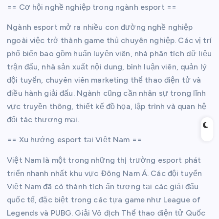
== Cơ hội nghề nghiệp trong ngành esport ==
Ngành esport mở ra nhiều con đường nghề nghiệp
ngoài việc trở thành game thủ chuyên nghiệp. Các vị trí
phổ biến bao gồm huấn luyện viên, nhà phân tích dữ liệu
trận đấu, nhà sản xuất nội dung, bình luận viên, quản lý
đội tuyển, chuyên viên marketing thể thao điện tử và
điều hành giải đấu. Ngành cũng cần nhân sự trong lĩnh
vực truyền thông, thiết kế đồ họa, lập trình và quan hệ
đối tác thương mại.
== Xu hướng esport tại Việt Nam ==
Việt Nam là một trong những thị trường esport phát
triển nhanh nhất khu vực Đông Nam Á. Các đội tuyển
Việt Nam đã có thành tích ấn tượng tại các giải đấu
quốc tế, đặc biệt trong các tựa game như League of
Legends và PUBG. Giải Vô địch Thể thao điện tử Quốc