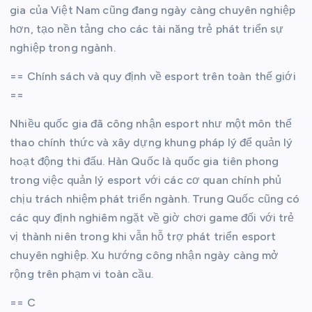
gia của Việt Nam cũng đang ngày càng chuyên nghiệp
hơn, tạo nền tảng cho các tài năng trẻ phát triển sự
nghiệp trong ngành.
== Chính sách và quy định về esport trên toàn thế giới
==
Nhiều quốc gia đã công nhận esport như một môn thể
thao chính thức và xây dựng khung pháp lý để quản lý
hoạt động thi đấu. Hàn Quốc là quốc gia tiên phong
trong việc quản lý esport với các cơ quan chính phủ
chịu trách nhiệm phát triển ngành. Trung Quốc cũng có
các quy định nghiêm ngặt về giờ chơi game đối với trẻ
vị thành niên trong khi vẫn hỗ trợ phát triển esport
chuyên nghiệp. Xu hướng công nhận ngày càng mở
rộng trên phạm vi toàn cầu.
== C