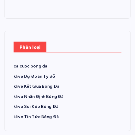
Phân loại
ca cuoc bong da
klive Dự Đoán Tỷ Số
klive Kết Quả Bóng Đá
klive Nhận Định Bóng Đá
klive Soi Kèo Bóng Đá
klive Tin Tức Bóng Đá