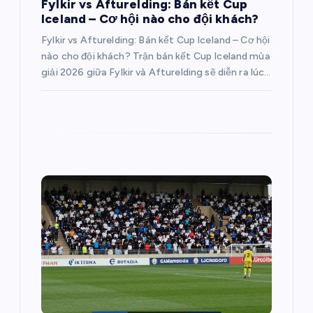
Fylkir vs Afturelding: Bán kết Cup
Iceland – Cơ hội nào cho đội khách?
i
Fylkir vs Afturelding: Bán kết Cup Iceland – Cơ hội
v
nào cho đội khách? Trận bán kết Cup Iceland mùa
giải 2026 giữa Fylkir và Afturelding sẽ diễn ra lúc…
i
ế
t