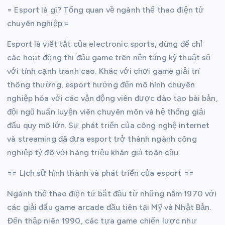
= Esport là gì? Tổng quan về ngành thể thao điện tử
chuyên nghiệp =
Esport là viết tắt của electronic sports, dùng để chỉ
các hoạt động thi đấu game trên nền tảng kỹ thuật số
với tính cạnh tranh cao. Khác với chơi game giải trí
thông thường, esport hướng đến mô hình chuyên
nghiệp hóa với các vận động viên được đào tạo bài bản,
đội ngũ huấn luyện viên chuyên môn và hệ thống giải
đấu quy mô lớn. Sự phát triển của công nghệ internet
và streaming đã đưa esport trở thành ngành công
nghiệp tỷ đô với hàng triệu khán giả toàn cầu.
== Lịch sử hình thành và phát triển của esport ==
Ngành thể thao điện tử bắt đầu từ những năm 1970 với
các giải đấu game arcade đầu tiên tại Mỹ và Nhật Bản.
Đến thập niên 1990, các tựa game chiến lược như