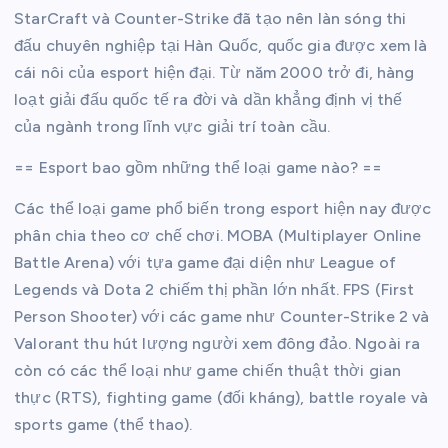
StarCraft và Counter-Strike đã tạo nên làn sóng thi
đấu chuyên nghiệp tại Hàn Quốc, quốc gia được xem là
cái nôi của esport hiện đại. Từ năm 2000 trở đi, hàng
loạt giải đấu quốc tế ra đời và dần khẳng định vị thế
của ngành trong lĩnh vực giải trí toàn cầu.
== Esport bao gồm những thể loại game nào? ==
Các thể loại game phổ biến trong esport hiện nay được
phân chia theo cơ chế chơi. MOBA (Multiplayer Online
Battle Arena) với tựa game đại diện như League of
Legends và Dota 2 chiếm thị phần lớn nhất. FPS (First
Person Shooter) với các game như Counter-Strike 2 và
Valorant thu hút lượng người xem đông đảo. Ngoài ra
còn có các thể loại như game chiến thuật thời gian
thực (RTS), fighting game (đối kháng), battle royale và
sports game (thể thao).