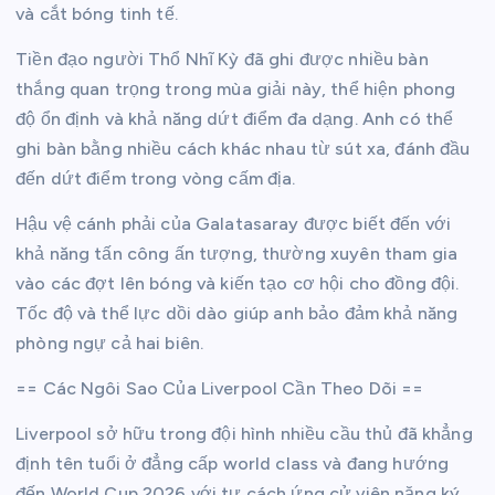
và cắt bóng tinh tế.
Tiền đạo người Thổ Nhĩ Kỳ đã ghi được nhiều bàn
thắng quan trọng trong mùa giải này, thể hiện phong
độ ổn định và khả năng dứt điểm đa dạng. Anh có thể
ghi bàn bằng nhiều cách khác nhau từ sút xa, đánh đầu
đến dứt điểm trong vòng cấm địa.
Hậu vệ cánh phải của Galatasaray được biết đến với
khả năng tấn công ấn tượng, thường xuyên tham gia
vào các đợt lên bóng và kiến tạo cơ hội cho đồng đội.
Tốc độ và thể lực dồi dào giúp anh bảo đảm khả năng
phòng ngự cả hai biên.
== Các Ngôi Sao Của Liverpool Cần Theo Dõi ==
Liverpool sở hữu trong đội hình nhiều cầu thủ đã khẳng
định tên tuổi ở đẳng cấp world class và đang hướng
đến World Cup 2026 với tư cách ứng cử viên nặng ký