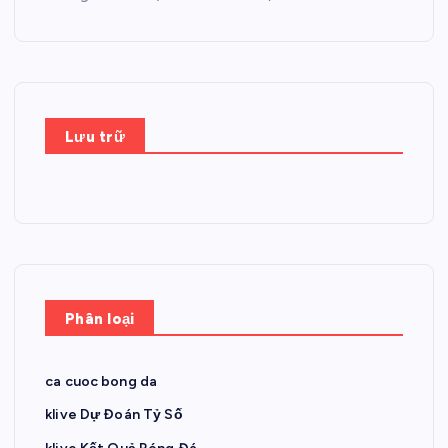
Lưu trữ
Phân loại
ca cuoc bong da
klive Dự Đoán Tỷ Số