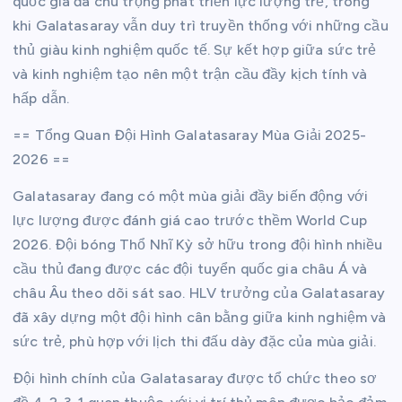
quốc gia đã chú trọng phát triển lực lượng trẻ, trong
khi Galatasaray vẫn duy trì truyền thống với những cầu
thủ giàu kinh nghiệm quốc tế. Sự kết hợp giữa sức trẻ
và kinh nghiệm tạo nên một trận cầu đầy kịch tính và
hấp dẫn.
== Tổng Quan Đội Hình Galatasaray Mùa Giải 2025-
2026 ==
Galatasaray đang có một mùa giải đầy biến động với
lực lượng được đánh giá cao trước thềm World Cup
2026. Đội bóng Thổ Nhĩ Kỳ sở hữu trong đội hình nhiều
cầu thủ đang được các đội tuyển quốc gia châu Á và
châu Âu theo dõi sát sao. HLV trưởng của Galatasaray
đã xây dựng một đội hình cân bằng giữa kinh nghiệm và
sức trẻ, phù hợp với lịch thi đấu dày đặc của mùa giải.
Đội hình chính của Galatasaray được tổ chức theo sơ