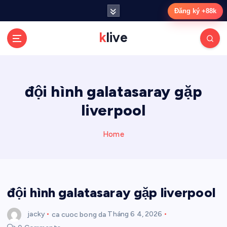
S
Đăng ký +88k
k
i
klive
p
t
o
c
đội hình galatasaray gặp
o
n
liverpool
t
e
n
Home
t
đội hình galatasaray gặp liverpool
jacky
ca cuoc bong da
Tháng 6 4, 2026