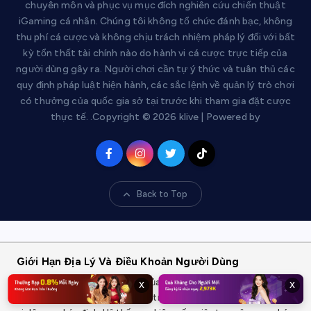
chuyên môn và phục vụ mục đích nghiên cứu chiến thuật
iGaming cá nhân. Chúng tôi không tổ chức đánh bạc, không
thu phí cá cược và không chịu trách nhiệm pháp lý đối với bất
kỳ tổn thất tài chính nào do hành vi cá cược trực tiếp của
người dùng gây ra. Người chơi cần tự ý thức và tuân thủ các
quy định pháp luật hiện hành, các sắc lệnh về quản lý trò chơi
có thưởng của quốc gia sở tại trước khi tham gia đặt cược
thực tế. .Copyright © 2026 klive | Powered by
Back to Top
Giới Hạn Địa Lý Và Điều Khoản Người Dùng
Dịch vụ và các bộ lọc thông số của chúng tôi chỉ cung cấp cho đối
x
x
tượng người dùng từ đủ 18 tuổi trở lên, có đầy đủ năng lực hành