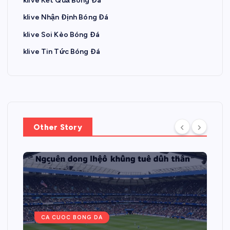
klive Kết Quả Bóng Đá
klive Nhận Định Bóng Đá
klive Soi Kèo Bóng Đá
klive Tin Tức Bóng Đá
Other Story
CA CUOC BONG DA