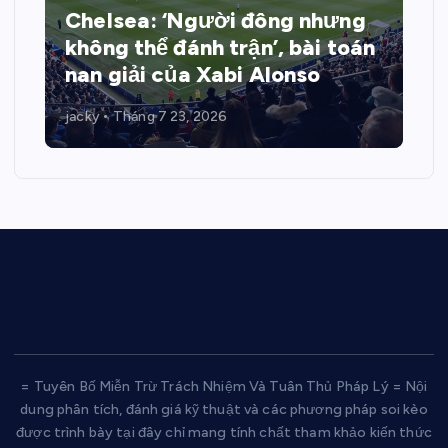
Chelsea: ‘Người đông nhưng
không thể đánh trận’, bài toán
nan giải của Xabi Alonso
jacky
Tháng 7 23, 2026
= Tuyên Bố Miễn Trừ Trách Nhiệm Và Tuân Thủ Pháp Lý = Nội
dung phân tích, đánh giá kỹ thuật và các phương pháp soi kèo
được trình bày tại đây chỉ mang tính chất tham khảo kiến thức