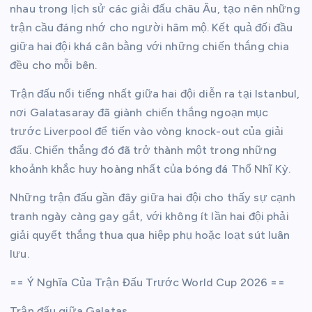
nhau trong lịch sử các giải đấu châu Âu, tạo nên những
trận cầu đáng nhớ cho người hâm mộ. Kết quả đối đầu
giữa hai đội khá cân bằng với những chiến thắng chia
đều cho mỗi bên.
Trận đấu nổi tiếng nhất giữa hai đội diễn ra tại Istanbul,
nơi Galatasaray đã giành chiến thắng ngoạn mục
trước Liverpool để tiến vào vòng knock-out của giải
đấu. Chiến thắng đó đã trở thành một trong những
khoảnh khắc huy hoàng nhất của bóng đá Thổ Nhĩ Kỳ.
Những trận đấu gần đây giữa hai đội cho thấy sự cạnh
tranh ngày càng gay gắt, với không ít lần hai đội phải
giải quyết thắng thua qua hiệp phụ hoặc loạt sút luân
lưu.
== Ý Nghĩa Của Trận Đấu Trước World Cup 2026 ==
Trận đấu giữa Galatas