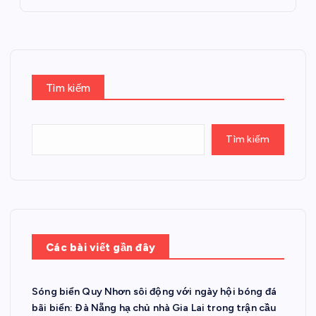
Tìm kiếm
Tìm kiếm
Các bài viết gần đây
Sóng biển Quy Nhơn sôi động với ngày hội bóng đá
bãi biển: Đà Nẵng hạ chủ nhà Gia Lai trong trận cầu