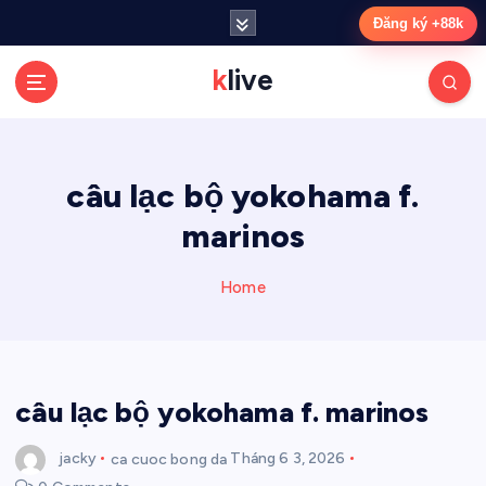
S
Đăng ký +88k
k
i
klive
p
t
o
c
câu lạc bộ yokohama f.
o
n
marinos
t
e
n
Home
t
câu lạc bộ yokohama f. marinos
jacky
ca cuoc bong da
Tháng 6 3, 2026