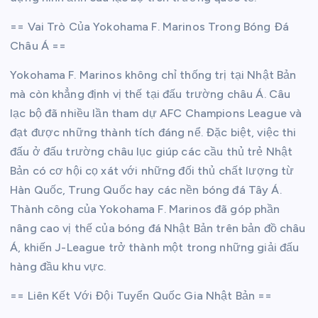
== Vai Trò Của Yokohama F. Marinos Trong Bóng Đá
Châu Á ==
Yokohama F. Marinos không chỉ thống trị tại Nhật Bản
mà còn khẳng định vị thế tại đấu trường châu Á. Câu
lạc bộ đã nhiều lần tham dự AFC Champions League và
đạt được những thành tích đáng nể. Đặc biệt, việc thi
đấu ở đấu trường châu lục giúp các cầu thủ trẻ Nhật
Bản có cơ hội cọ xát với những đối thủ chất lượng từ
Hàn Quốc, Trung Quốc hay các nền bóng đá Tây Á.
Thành công của Yokohama F. Marinos đã góp phần
nâng cao vị thế của bóng đá Nhật Bản trên bản đồ châu
Á, khiến J-League trở thành một trong những giải đấu
hàng đầu khu vực.
== Liên Kết Với Đội Tuyển Quốc Gia Nhật Bản ==