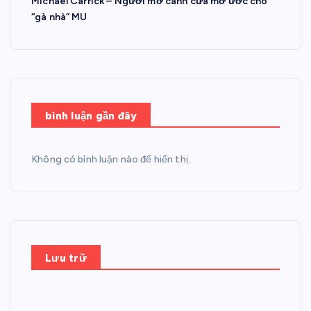
Michael Carrick – Người mở cánh cửa mơ ước cho
“gà nhà” MU
bình luận gần đây
Không có bình luận nào để hiển thị.
Lưu trữ