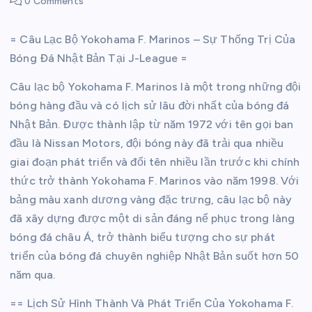
0 Comments
= Câu Lạc Bộ Yokohama F. Marinos – Sự Thống Trị Của
Bóng Đá Nhật Bản Tại J-League =
Câu lạc bộ Yokohama F. Marinos là một trong những đội
bóng hàng đầu và có lịch sử lâu đời nhất của bóng đá
Nhật Bản. Được thành lập từ năm 1972 với tên gọi ban
đầu là Nissan Motors, đội bóng này đã trải qua nhiều
giai đoạn phát triển và đổi tên nhiều lần trước khi chính
thức trở thành Yokohama F. Marinos vào năm 1998. Với
bảng màu xanh dương vàng đặc trưng, câu lạc bộ này
đã xây dựng được một di sản đáng nể phục trong làng
bóng đá châu Á, trở thành biểu tượng cho sự phát
triển của bóng đá chuyên nghiệp Nhật Bản suốt hơn 50
năm qua.
== Lịch Sử Hình Thành Và Phát Triển Của Yokohama F.