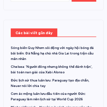
Các bài viết gần đây
Sóng biển Quy Nhơn sôi động với ngày hội bóng đá
bãi biển: Đà Nẵng hạ chủ nhà Gia Lai trong trận cầu
mãn nhãn
Chelsea: ‘Người đông nhưng không thể đánh trận’,
bài toán nan giải của Xabi Alonso
Đức lịch sử thua luân lưu: Paraguay tạo địa chấn,
Neuer nói lời chia tay
Cơn ác mộng luân lưu đầu tiên của người Đức:
Paraguay làm nên lịch sử tại World Cup 2026