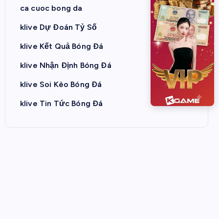
ca cuoc bong da
klive Dự Đoán Tỷ Số
klive Kết Quả Bóng Đá
klive Nhận Định Bóng Đá
klive Soi Kèo Bóng Đá
klive Tin Tức Bóng Đá