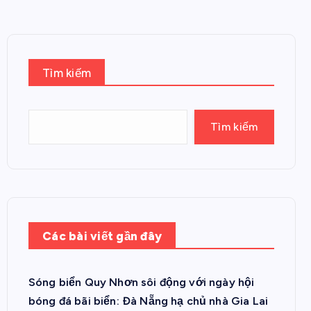
Tìm kiếm
Tìm kiếm
Các bài viết gần đây
Sóng biển Quy Nhơn sôi động với ngày hội
bóng đá bãi biển: Đà Nẵng hạ chủ nhà Gia Lai