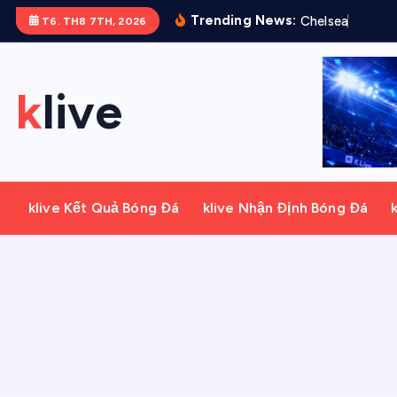
S
Trending News:
C
h
e
l
s
e
a
:
‘
N
g
ư
ờ
T6. TH8 7TH, 2026
k
i
p
klive
t
o
c
o
n
klive Kết Quả Bóng Đá
klive Nhận Định Bóng Đá
t
e
n
t