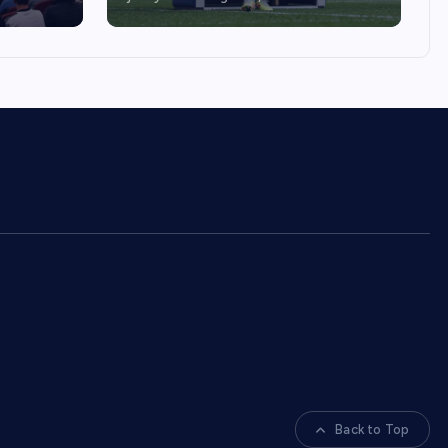
Back to Top