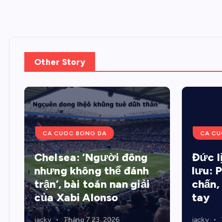
Other Story
CA CUOC BONG DA
CA CU
Chelsea: ‘Người đông
Đức l
nhưng không thể đánh
lưu: 
trận’, bài toán nan giải
chấn,
của Xabi Alonso
tay
jacky
Tháng 7 23, 2026
jacky