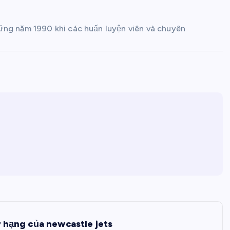
ững năm 1990 khi các huấn luyện viên và chuyên
 hạng của newcastle jets