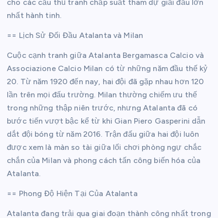
cho các cầu thủ tranh chấp suất tham dự giải đấu lớn
nhất hành tinh.
== Lịch Sử Đối Đầu Atalanta và Milan
Cuộc cạnh tranh giữa Atalanta Bergamasca Calcio và
Associazione Calcio Milan có từ những năm đầu thế kỷ
20. Từ năm 1920 đến nay, hai đội đã gặp nhau hơn 120
lần trên mọi đấu trường. Milan thường chiếm ưu thế
trong những thập niên trước, nhưng Atalanta đã có
bước tiến vượt bậc kể từ khi Gian Piero Gasperini dẫn
dắt đội bóng từ năm 2016. Trận đấu giữa hai đội luôn
được xem là màn so tài giữa lối chơi phòng ngự chắc
chắn của Milan và phong cách tấn công biến hóa của
Atalanta.
== Phong Độ Hiện Tại Của Atalanta
Atalanta đang trải qua giai đoạn thành công nhất trong