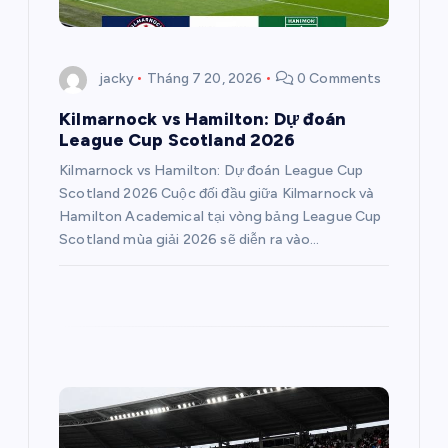
à
i
jacky
Tháng 7 20, 2026
0 Comments
v
Kilmarnock vs Hamilton: Dự đoán
League Cup Scotland 2026
i
Kilmarnock vs Hamilton: Dự đoán League Cup
Scotland 2026 Cuộc đối đầu giữa Kilmarnock và
ế
Hamilton Academical tại vòng bảng League Cup
Scotland mùa giải 2026 sẽ diễn ra vào…
t