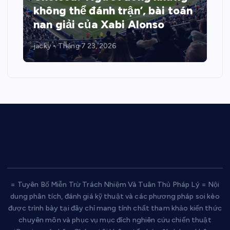
không thể đánh trận’, bài toán
nan giải của Xabi Alonso
jacky
Tháng 7 23, 2026
= Tuyên Bố Miễn Trừ Trách Nhiệm Và Tuân Thủ Pháp Lý = Nội
dung phân tích, đánh giá kỹ thuật và các phương pháp soi kèo
được trình bày tại đây chỉ mang tính chất tham khảo kiến thức
chuyên môn và phục vụ mục đích nghiên cứu chiến thuật