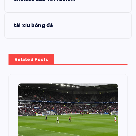
i
ề
tài xỉu bóng đá
u
h
Related Posts
ư
ớ
n
g
b