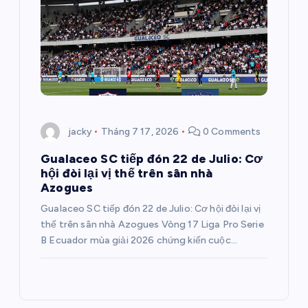
jacky
Tháng 7 17, 2026
0 Comments
Gualaceo SC tiếp đón 22 de Julio: Cơ
hội đòi lại vị thế trên sân nhà
Azogues
Gualaceo SC tiếp đón 22 de Julio: Cơ hội đòi lại vị
thế trên sân nhà Azogues Vòng 17 Liga Pro Serie
B Ecuador mùa giải 2026 chứng kiến cuộc…