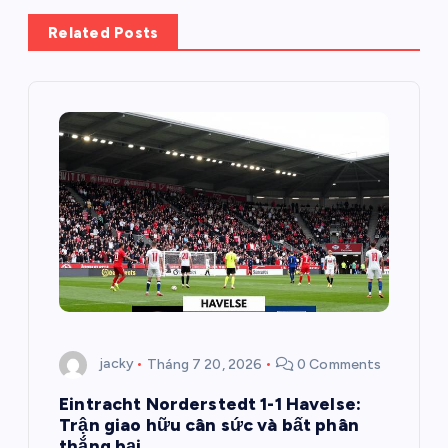
h
Related Posts
ư
ớ
n
g
b
à
i
jacky
Tháng 7 20, 2026
0 Comments
v
Eintracht Norderstedt 1-1 Havelse:
Trận giao hữu cân sức và bất phân
thắng bại