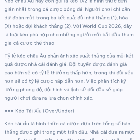
Kèo châu Âu hay còn gọi là kèo 1X2 là hình thức đơn
giản nhất trong cá cược bóng đá. Người chơi chỉ cần
dự đoán một trong ba kết quả: đội nhà thắng (1), hòa
(X) hoặc đội khách thắng (2). Với World Cup 2026, đây
là loại kèo phù hợp cho những người mới bắt đầu tham
gia cá cược thể thao.
Tỷ lệ kèo châu Âu phản ánh xác suất thắng của mỗi kết
quả được nhà cái đánh giá. Đội tuyển được đánh giá
cao hơn sẽ có tỷ lệ thưởng thấp hơn, trong khi đội yếu
hơn sẽ có tỷ lệ cược hấp dẫn hơn. Việc phân tích kỹ
lưỡng phong độ, đội hình và lịch sử đối đầu sẽ giúp
người chơi đưa ra lựa chọn chính xác.
=== Kèo Tài Xỉu (Over/Under)
Kèo tài xỉu là hình thức cá cược dựa trên tổng số bàn
thắng được ghi trong một trận đấu. Nhà cái đưa ra một