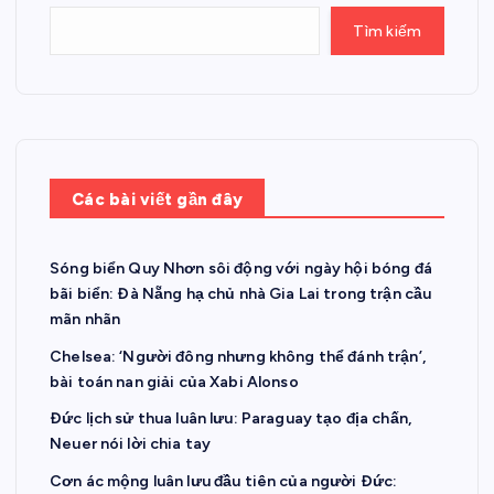
Tìm kiếm
Các bài viết gần đây
Sóng biển Quy Nhơn sôi động với ngày hội bóng đá
bãi biển: Đà Nẵng hạ chủ nhà Gia Lai trong trận cầu
mãn nhãn
Chelsea: ‘Người đông nhưng không thể đánh trận’,
bài toán nan giải của Xabi Alonso
Đức lịch sử thua luân lưu: Paraguay tạo địa chấn,
Neuer nói lời chia tay
Cơn ác mộng luân lưu đầu tiên của người Đức: