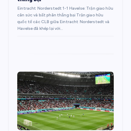
i
Eintracht Norderstedt 1-1 Havelse: Trận giao hữu
ế
cân sức và bất phân thắng bại Trận giao hữu
quốc tế các CLB giữa Eintracht Norderstedt và
t
Havelse đã khép lại với…