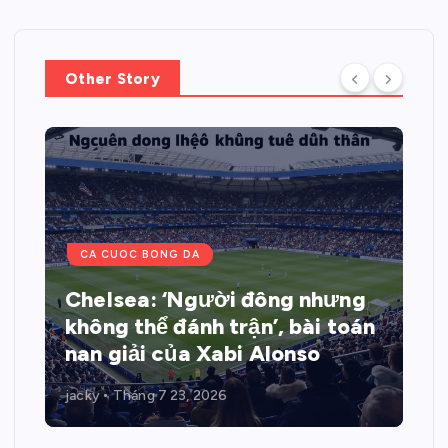
Other Story
CA CUOC BONG DA
Chelsea: ‘Người đông nhưng
không thể đánh trận’, bài toán
nan giải của Xabi Alonso
jacky
Tháng 7 23, 2026