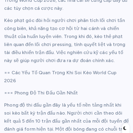
Trong World Cup 2026, các nhà cái sẽ cung cấp đầy đủ
các tùy chọn cá cược này.
Kèo phạt góc đòi hỏi người chơi phân tích lối chơi tấn
công biên, khả năng tạo cơ hội từ hai cánh và chiến
thuật của huấn luyện viên. Trong khi đó, kèo thẻ phạt
liên quan đến lối chơi pressing, tính quyết liệt và trọng
tài điều khiển trận đấu. Việc nghiên cứu kỹ các yếu tố
này sẽ giúp người chơi đưa ra dự đoán chính xác.
== Các Yếu Tố Quan Trọng Khi Soi Kèo World Cup
2026
=== Phong Độ Thi Đấu Gần Nhất
Phong độ thi đấu gần đây là yếu tố nền tảng nhất khi
soi kèo bất kỳ trận đấu nào. Người chơi cần theo dõi
kết quả 5 đến 10 trận đấu gần nhất của mỗi đội tuyển để
đánh giá form hiện tại. Một đội bóng đang có chuỗi trận