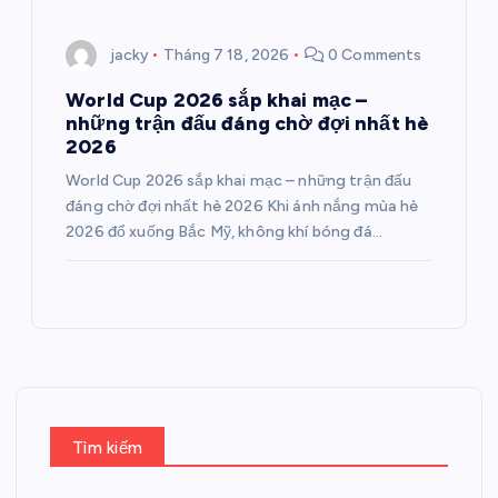
jacky
Tháng 7 18, 2026
0 Comments
World Cup 2026 sắp khai mạc –
những trận đấu đáng chờ đợi nhất hè
2026
World Cup 2026 sắp khai mạc – những trận đấu
đáng chờ đợi nhất hè 2026 Khi ánh nắng mùa hè
2026 đổ xuống Bắc Mỹ, không khí bóng đá…
Tìm kiếm