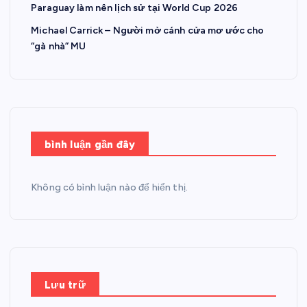
Paraguay làm nên lịch sử tại World Cup 2026
Michael Carrick – Người mở cánh cửa mơ ước cho
“gà nhà” MU
bình luận gần đây
Không có bình luận nào để hiển thị.
Lưu trữ