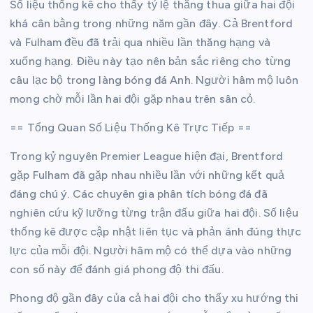
Số liệu thống kê cho thấy tỷ lệ thắng thua giữa hai đội
khá cân bằng trong những năm gần đây. Cả Brentford
và Fulham đều đã trải qua nhiều lần thăng hạng và
xuống hạng. Điều này tạo nên bản sắc riêng cho từng
câu lạc bộ trong làng bóng đá Anh. Người hâm mộ luôn
mong chờ mỗi lần hai đội gặp nhau trên sân cỏ.
== Tổng Quan Số Liệu Thống Kê Trực Tiếp ==
Trong kỷ nguyên Premier League hiện đại, Brentford
gặp Fulham đã gặp nhau nhiều lần với những kết quả
đáng chú ý. Các chuyên gia phân tích bóng đá đã
nghiên cứu kỹ lưỡng từng trận đấu giữa hai đội. Số liệu
thống kê được cập nhật liên tục và phản ánh đúng thực
lực của mỗi đội. Người hâm mộ có thể dựa vào những
con số này để đánh giá phong độ thi đấu.
Phong độ gần đây của cả hai đội cho thấy xu hướng thi