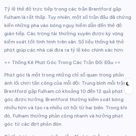
Tỷ lệ thẻ đỏ trực tiếp trong các trận Brentford gặp
Fulham là rất thấp. Tuy nhiên, một số trận đấu đã chứng
kiến những pha vào bóng nguy hiểm dẫn đến thẻ đỏ
gián tiếp. Các trọng tài thường xuyên được kỳ vọng
kiểm soát tốt tình hình trên sân. Số liệu thống kê thẻ
phạt giúp các nhà cái đưa ra tỷ lệ kèo chính xác hơn.
== Thống Kê Phạt Góc Trong Các Trận Đối Đầu ==
Phạt góc là một trong những chỉ số quan trọng phản
ánh lối chơi tấn công của mỗi đội. Trung bình mỗi trận
Brentford gặp Fulham có khoảng 10 đến 12 quả phạt
góc được hưởng. Brentford thường kiểm soát bóng
nhiều hơn và tạo ra nhiều cơ hội từ hai biên. Trong khi
đó, Fulham thường phản công nhanh và hưởng phạt
góc từ các đợt phản đòn.