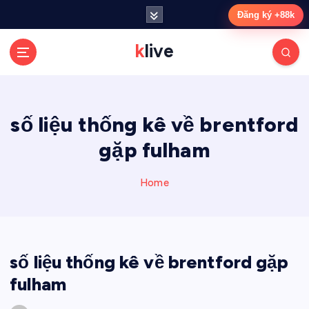
S
Đăng ký +88k
k
i
klive
p
t
o
c
số liệu thống kê về brentford
o
n
gặp fulham
t
e
n
Home
t
số liệu thống kê về brentford gặp
fulham