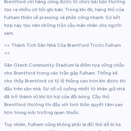
Brentford với hàng công được tổ chức bài bản thường
tạo ra nhiều cơ hội ghi bàn. Trong khi đó, hàng thủ của
Fulham thiên về pressing và phản công nhanh. Sự kết
hợp này tạo nên những trận cầu mãn nhãn cho người
xem.
== Thành Tích Sân Nhà Của Brentford Trước Fulham
==
Sân Gtech Community Stadium là điểm tựa vững chắc
cho Brentford trong các trận gặp Fulham. Thống kê
cho thấy Brentford có tỷ lệ thắng cao hơn khi được thi
đấu trên sân nhà. Sự cổ vũ cuồng nhiệt từ khán giả nhà
đã trở thành vũ khí lợi hại của đội bóng. Cầu thủ
Brentford thường thi đấu với tinh thần quyết tâm cao
hơn trong môi trường quen thuộc.
Tuy nhiên, Fulham cũng không phải là đối thủ dễ bị hạ