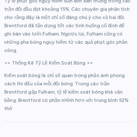
Tỷ lệ phạt góc nguy hiểm dẫn đến bàn thắng trong các
trận đối đầu đạt khoảng 15%. Các chuyên gia phân tích
cho rằng đây là một chỉ số đáng chú ý cho cả hai đội.
Brentford đã tận dụng tốt các tình huống cố định để
ghi bàn vào lưới Fulham. Ngược lại, Fulham cũng có
những pha bóng nguy hiểm từ các quả phạt góc phản
công.
== Thống Kê Tỷ Lệ Kiểm Soát Bóng ==
Kiểm soát bóng là chỉ số quan trọng phản ánh phong
cách thi đấu của mỗi đội bóng. Trong các trận
Brentford gặp Fulham, tỷ lệ kiểm soát bóng khá cân
bằng. Brentford có phần nhỉnh hơn với trung bình 52%
thờ