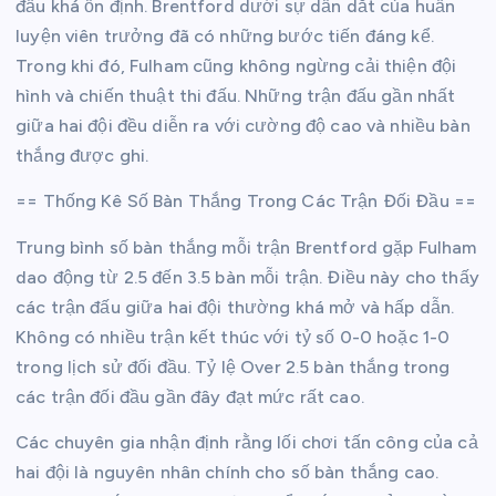
đấu khá ổn định. Brentford dưới sự dẫn dắt của huấn
luyện viên trưởng đã có những bước tiến đáng kể.
Trong khi đó, Fulham cũng không ngừng cải thiện đội
hình và chiến thuật thi đấu. Những trận đấu gần nhất
giữa hai đội đều diễn ra với cường độ cao và nhiều bàn
thắng được ghi.
== Thống Kê Số Bàn Thắng Trong Các Trận Đối Đầu ==
Trung bình số bàn thắng mỗi trận Brentford gặp Fulham
dao động từ 2.5 đến 3.5 bàn mỗi trận. Điều này cho thấy
các trận đấu giữa hai đội thường khá mở và hấp dẫn.
Không có nhiều trận kết thúc với tỷ số 0-0 hoặc 1-0
trong lịch sử đối đầu. Tỷ lệ Over 2.5 bàn thắng trong
các trận đối đầu gần đây đạt mức rất cao.
Các chuyên gia nhận định rằng lối chơi tấn công của cả
hai đội là nguyên nhân chính cho số bàn thắng cao.