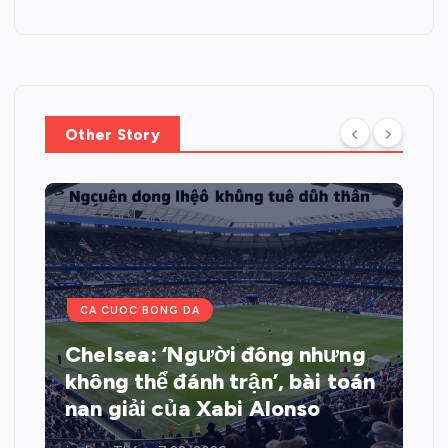
Other Story
CA CUOC BONG DA
Chelsea: ‘Người đông nhưng
không thể đánh trận’, bài toán
nan giải của Xabi Alonso