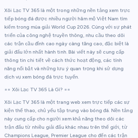
Xôi Lạc TV 365 là một trong những nền tảng xem trực
tiếp bóng đá được nhiều người hâm mộ Việt Nam tìm
kiếm trong mùa giải World Cup 2026. Cùng với sự phát
triển của công nghệ truyền thông, nhu cầu theo dõi
các trận cầu đỉnh cao ngày càng tăng cao, đặc biệt là
giải đấu lớn nhất hành tinh. Bài viết này sẽ cung cấp
thông tin chi tiết về cách thức hoạt động, các tính
năng nổi bật và những lưu ý quan trọng khi sử dụng
dịch vụ xem bóng đá trực tuyến.
== Xôi Lạc TV 365 Là Gì? ==
Xôi Lạc TV 365 là một trang web xem trực tiếp các sự
kiện thể thao, chủ yếu tập trung vào bóng đá. Nền tảng
này cung cấp cho người xem khả năng theo dõi các
trận đấu từ nhiều giải đấu khác nhau trên thế giới, từ
Champions League, Premier League cho đến các trận