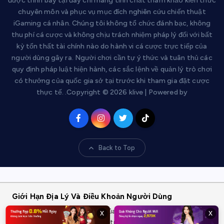
được trình bày tại đây chỉ mang tính chất tham khảo kiến thức
chuyên môn và phục vụ mục đích nghiên cứu chiến thuật
iGaming cá nhân. Chúng tôi không tổ chức đánh bạc, không
thu phí cá cược và không chịu trách nhiệm pháp lý đối với bất
kỳ tổn thất tài chính nào do hành vi cá cược trực tiếp của
người dùng gây ra. Người chơi cần tự ý thức và tuân thủ các
quy định pháp luật hiện hành, các sắc lệnh về quản lý trò chơi
có thưởng của quốc gia sở tại trước khi tham gia đặt cược
thực tế. .Copyright © 2026 klive | Powered by
Back to Top
Giới Hạn Địa Lý Và Điều Khoản Người Dùng
Dịch vụ và các bộ lọc thông số của chúng tôi chỉ cung cấp cho đối
x
x
tượng người dùng từ đủ 18 tuổi trở lên, có đầy đủ năng lực hành