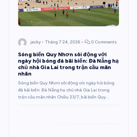
b
à
i
jacky
Tháng 7 24, 2026
0 Comments
v
Sóng biển Quy Nhơn sôi động với
ngày hội bóng đá bãi biển: Đà Nẵng hạ
i
chủ nhà Gia Lai trong trận cầu mãn
nhãn
ế
Sóng biển Quy Nhơn sôi động với ngày hội bóng
đá bãi biển: Đà Nẵng hạ chủ nhà Gia Lai trong
t
trận cầu mãn nhãn Chiều 23/7, bãi biển Quy…