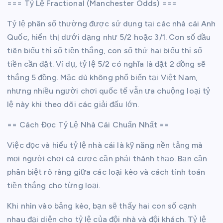
=== Tỷ Lệ Fractional (Manchester Odds) ===
Tỷ lệ phân số thường được sử dụng tại các nhà cái Anh
Quốc, hiển thị dưới dạng như 5/2 hoặc 3/1. Con số đầu
tiên biểu thị số tiền thắng, con số thứ hai biểu thị số
tiền cần đặt. Ví dụ, tỷ lệ 5/2 có nghĩa là đặt 2 đồng sẽ
thắng 5 đồng. Mặc dù không phổ biến tại Việt Nam,
nhưng nhiều người chơi quốc tế vẫn ưa chuộng loại tỷ
lệ này khi theo dõi các giải đấu lớn.
== Cách Đọc Tỷ Lệ Nhà Cái Chuẩn Nhất ==
Việc đọc và hiểu tỷ lệ nhà cái là kỹ năng nền tảng mà
mọi người chơi cá cược cần phải thành thạo. Bạn cần
phân biệt rõ ràng giữa các loại kèo và cách tính toán
tiền thắng cho từng loại.
Khi nhìn vào bảng kèo, bạn sẽ thấy hai con số cạnh
nhau đại diện cho tỷ lệ của đội nhà và đội khách. Tỷ lệ