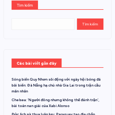
Tìm kiếm
Tìm kiếm
Các bài viết gần đây
Sóng biển Quy Nhơn sôi động với ngày hội bóng đá
bãi biển: Đà Nẵng hạ chủ nhà Gia Lai trong trận cầu
mãn nhãn
Chelsea: ‘Người đông nhưng không thể đánh trận’,
bài toán nan giải của Xabi Alonso
Đức lịch sử thua luân lưu: Paraguay tạo địa chấn,