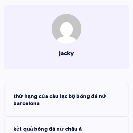
jacky
Đ
thứ hạng của câu lạc bộ bóng đá nữ
i
barcelona
ề
kết quả bóng đá nữ châu á