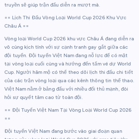
truyền sẽ giúp trận đấu diễn ra mượt mà.
== Lịch Thi Đấu Vòng Loại World Cup 2026 Khu Vực
Châu Á ==
Vòng loại World Cup 2026 khu vực Châu Á đang diễn ra
vô cùng kịch tính với sự cạnh tranh gay gắt giữa các
đội tuyển. Đội tuyển Việt Nam đang nỗ lực để có mặt
tại vòng loại cuối cùng và hướng đến tấm vé dự World
Cup. Người hâm mộ có thể theo dõi lịch thi đấu chi tiết
của các trận vòng loại qua các kênh thông tin thể thao.
Việt Nam nằm ở bảng đấu với nhiều đối thủ mạnh, đòi
hỏi sự quyết tâm cao từ toàn đội.
== Đội Tuyển Việt Nam Tại Vòng Loại World Cup 2026
==
Đội tuyển Việt Nam đang bước vào giai đoạn quan