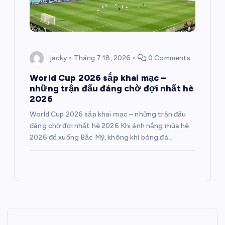
jacky
Tháng 7 18, 2026
0 Comments
World Cup 2026 sắp khai mạc –
những trận đấu đáng chờ đợi nhất hè
2026
World Cup 2026 sắp khai mạc – những trận đấu
đáng chờ đợi nhất hè 2026 Khi ánh nắng mùa hè
2026 đổ xuống Bắc Mỹ, không khí bóng đá…