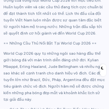
trọng của vòng loại World Cup 2026 với mục tiêu lớn.
Huấn luyện viên và các cầu thủ đang tích cực chuẩn bị
để đạt thành tích tốt nhất có thể. Lịch thi đấu của đội
tuyển Việt Nam luôn nhận được sự quan tâm đặc biệt
từ người hâm mộ trong nước. Những trận đấu sắp tới
sẽ quyết định cơ hội giành vé đến World Cup 2026.
== Những Cầu Thủ Nổi Bật Tại World Cup 2026 ==
World Cup 2026 quy tụ những ngôi sao hàng đầu thế
giới bóng đá với màn trình diễn đáng chờ đợi. Kylian
Mbappé, Erling Haaland, Jude Bellingham và nhiều ngôi
sao khác sẽ cạnh tranh cho danh hiệu vô địch. Các đội
tuyển lớn như Brazil, Đức, Pháp, Argentina đều đặt mục
tiêu giành chức vô địch. Người hâm mộ sẽ được chứng
kiến những pha bóng đẹp mắt và khoảnh khắc lịch sử
tại giải đấu này.