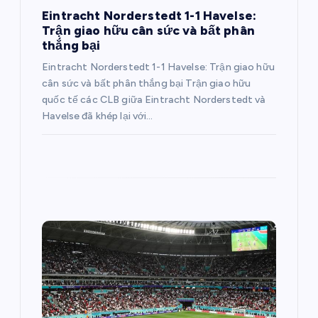
Eintracht Norderstedt 1-1 Havelse:
i
Trận giao hữu cân sức và bất phân
thắng bại
ế
Eintracht Norderstedt 1-1 Havelse: Trận giao hữu
cân sức và bất phân thắng bại Trận giao hữu
t
quốc tế các CLB giữa Eintracht Norderstedt và
Havelse đã khép lại với…