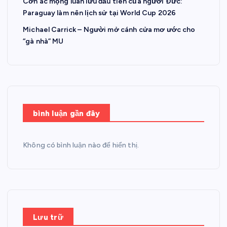
Cơn ác mộng luân lưu đầu tiên của người Đức:
Paraguay làm nên lịch sử tại World Cup 2026
Michael Carrick – Người mở cánh cửa mơ ước cho
“gà nhà” MU
bình luận gần đây
Không có bình luận nào để hiển thị.
Lưu trữ