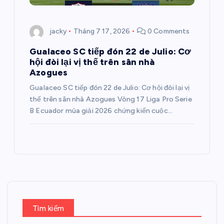
jacky
Tháng 7 17, 2026
0 Comments
Gualaceo SC tiếp đón 22 de Julio: Cơ
hội đòi lại vị thế trên sân nhà
Azogues
Gualaceo SC tiếp đón 22 de Julio: Cơ hội đòi lại vị
thế trên sân nhà Azogues Vòng 17 Liga Pro Serie
B Ecuador mùa giải 2026 chứng kiến cuộc…
Tìm kiếm