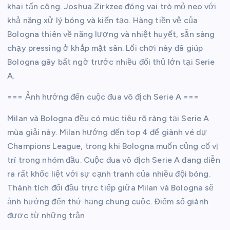
khai tấn công. Joshua Zirkzee đóng vai trò mỏ neo với
khả năng xử lý bóng và kiến tạo. Hàng tiền vệ của
Bologna thiên về năng lượng và nhiệt huyết, sẵn sàng
chạy pressing ở khắp mặt sân. Lối chơi này đã giúp
Bologna gây bất ngờ trước nhiều đối thủ lớn tại Serie
A.
=== Ảnh hưởng đến cuộc đua vô địch Serie A ===
Milan và Bologna đều có mục tiêu rõ ràng tại Serie A
mùa giải này. Milan hướng đến top 4 để giành vé dự
Champions League, trong khi Bologna muốn củng cố vị
trí trong nhóm đầu. Cuộc đua vô địch Serie A đang diễn
ra rất khốc liệt với sự cạnh tranh của nhiều đội bóng.
Thành tích đối đầu trực tiếp giữa Milan và Bologna sẽ
ảnh hưởng đến thứ hạng chung cuộc. Điểm số giành
được từ những trận