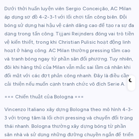
Dưới thời huấn luyện viên Sergio Conceição, AC Milan
áp dụng sơ đồ 4-2-3-1 với lối chơi tấn công biên. Đội
bóng sử dụng hai hậu vệ cánh dâng cao để tạo ra sự đa
dạng trong tấn công. Tijjani Reijnders đóng vai trò tiền
vệ kiến thiết, trong khi Christian Pulisic hoạt động linh
hoạt ở hàng công. AC Milan thường pressing tầm cao
và tranh bóng ngay từ phần sân đối phương. Tuy nhiên,
đôi khi hàng thủ của Milan vẫn mắc sai lầm cá nhân khi
đối mặt với các đợt phản công nhanh. Đây là điều cần
cải thiện nếu muốn cạnh tranh chức vô địch Serie A.
=== Chiến thuật của Bologna ===
Vincenzo Italiano xây dựng Bologna theo mô hình 4-3-
3 với trọng tâm là lối chơi pressing và chuyển đổi trạng
thái nhanh. Bologna thường xây dựng bóng từ phần
sân nhà và sử dụng những đường chuyền ngắn để triển