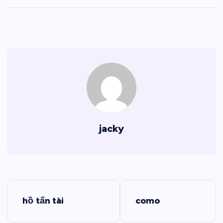
jacky
Đ
hồ tấn tài
como
i