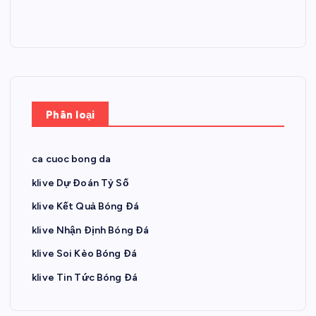
Phân loại
ca cuoc bong da
klive Dự Đoán Tỷ Số
klive Kết Quả Bóng Đá
klive Nhận Định Bóng Đá
klive Soi Kèo Bóng Đá
klive Tin Tức Bóng Đá