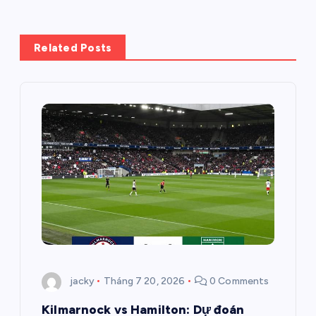
ề
u
Related Posts
h
ư
ớ
n
g
b
jacky
Tháng 7 20, 2026
0 Comments
à
Kilmarnock vs Hamilton: Dự đoán