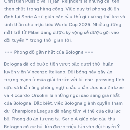
Christian Pulisic và Tijjani Reijnders là những cái tên
then chốt trong hàng công. Việc duy trì phong độ ổn
định tại Serie A sẽ giúp các cầu thủ giữ vững thể lực và
tinh thần cho mục tiêu World Cup 2026. Nhiều gương
mặt trẻ từ Milan đang được kỳ vọng sẽ được gọi vào
đội tuyển Ý trong thời gian tới.
=== Phong độ gần nhất của Bologna ===
Bologna đã có bước tiến vượt bậc dưới thời huấn
luyện viên Vincenzo Italiano. Đội bóng này gây ấn
tượng mạnh ở mùa giải trước với lối chơi pressing tích
cực và khả năng phòng ngự chắc chắn. Joshua Zirkzee
và Riccardo Orsolini là những ngôi sao sáng giá nhất
của Bologna. Đặc biệt, việc Bologna giành quyền tham
dự Champions League đã nâng tầm vị thế của câu lạc
bộ. Phong độ ấn tượng tại Serie A giúp các cầu thủ
Bologna có cơ hội lớn được triệu tập vào đội tuyển Ý