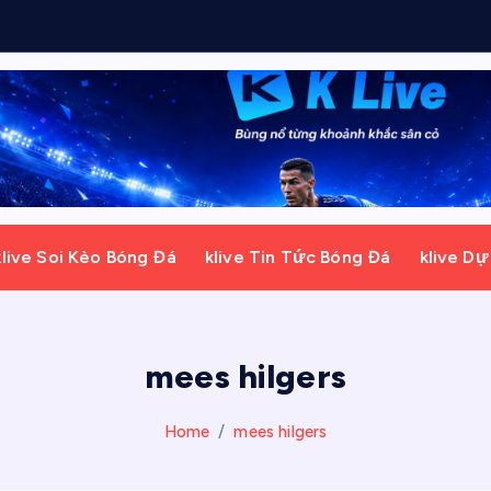
i
klive Soi Kèo Bóng Đá
klive Tin Tức Bóng Đá
klive D
mees hilgers
Home
mees hilgers