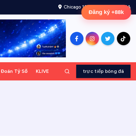
Chicago 12, Melborne City, USA
Đăng ký +88k
ự Đoán Tỷ Số
KLIVE
trực tiếp bóng đá