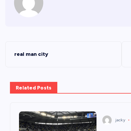
Đ
real man city
i
ề
Related Posts
u
h
jacky