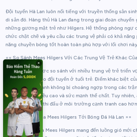
Đội tuyển Hà Lan luôn nổi tiếng với truyền thống sản sin
di sản đó. Hàng thủ Hà Lan đang trong giai đoạn chuyển 
những gương mặt trẻ như Hilgers. Hệ thống phòng ngự củ
chức chặt chẽ và yêu cầu các trung vệ phải có khả năng 
năng chuyền bóng tốt hoàn toàn phù hợp với lối chơi này
== So Sánh Mees Hilgers Với Các Trung Vệ Trẻ Khác Củ
×
Mees Hilgers được so sánh với nhiều trung vệ trẻ triển
đã từng khoác áo đội tuyển ở tuổi trẻ. Điểm khác biệt củ
vượt tuổi, giúp anh không bị choáng ngợp trong các trận
có lợi thế về chiều cao và sức mạnh thể chất. Tuy nhiên,
lũy kinh nghiệm thi đấu ở môi trường cạnh tranh cao hơn
== Tác Động Của Mees Hilgers Tới Bóng Đá Hà Lan ==
Sự xuất hiện của Mees Hilgers mang đến luồng gió mới c