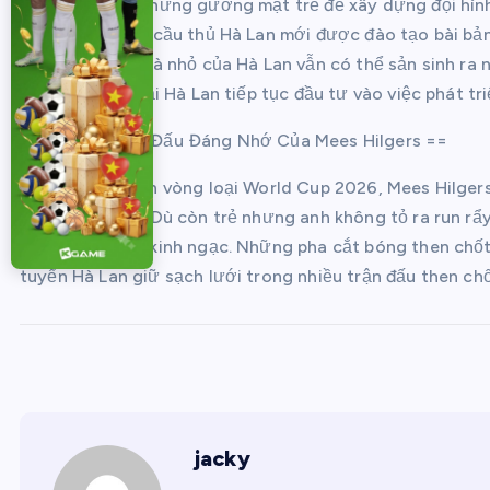
đang tìm kiếm những gương mặt trẻ để xây dựng đội hình
diện cho thế hệ cầu thủ Hà Lan mới được đào tạo bài bản
câu lạc bộ vừa và nhỏ của Hà Lan vẫn có thể sản sinh ra
câu lạc bộ trẻ tại Hà Lan tiếp tục đầu tư vào việc phát tri
== Những Trận Đấu Đáng Nhớ Của Mees Hilgers ==
Trong hành trình vòng loại World Cup 2026, Mees Hilger
tuyển quốc gia. Dù còn trẻ nhưng anh không tỏ ra run rẩy
chín chắn đáng kinh ngạc. Những pha cắt bóng then chốt 
tuyển Hà Lan giữ sạch lưới trong nhiều trận đấu then ch
jacky