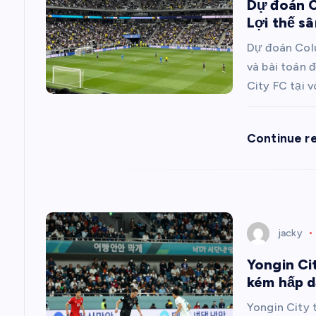
ư
Dự đoán C
Lợi thế sâ
ớ
Dự đoán Colu
n
và bài toán 
City FC tại 
g
Continue r
b
à
i
jacky
Yongin Ci
v
kém hấp d
Yongin City 