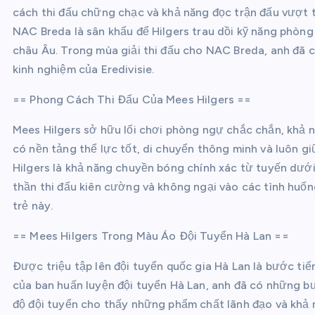
cách thi đấu chững chạc và khả năng đọc trận đấu vượt tu
NAC Breda là sân khấu để Hilgers trau dồi kỹ năng phòng 
châu Âu. Trong mùa giải thi đấu cho NAC Breda, anh đã c
kinh nghiệm của Eredivisie.
== Phong Cách Thi Đấu Của Mees Hilgers ==
Mees Hilgers sở hữu lối chơi phòng ngự chắc chắn, khả n
có nền tảng thể lực tốt, di chuyển thông minh và luôn gi
Hilgers là khả năng chuyền bóng chính xác từ tuyến dưới,
thần thi đấu kiên cường và không ngại vào các tình huốn
trẻ này.
== Mees Hilgers Trong Màu Áo Đội Tuyển Hà Lan ==
Được triệu tập lên đội tuyển quốc gia Hà Lan là bước ti
của ban huấn luyện đội tuyển Hà Lan, anh đã có những bư
độ đội tuyển cho thấy những phẩm chất lãnh đạo và khả n