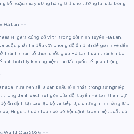
ong kế hoạch xây dựng hàng thủ cho tương lai của bóng
n Hà Lan ==
es Hilgers củng cố vị trí trong đội hình tuyển Hà Lan.
à buộc phải thi đấu với phong độ ổn định để giành vé đến
ể trở thành nhân tố then chốt giúp Hà Lan hoàn thành mục
ể anh tích lũy kinh nghiệm thi đấu quốc tế quan trọng.
=
nada, hứa hẹn sẽ là sân khấu lớn nhất trong sự nghiệp
ặt trong danh sách rút gọn của đội tuyển Hà Lan tham dự
 độ ổn định tại câu lạc bộ và tiếp tục chứng minh năng lực
ện có, Hilgers hoàn toàn có cơ hội cạnh tranh một suất đá
ớc World Cup 2026 ==