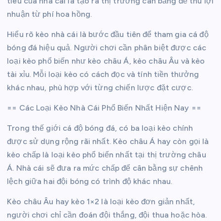
tiêu của nhà cái là tạo ra thị trường cân bằng để thu lợi
nhuận từ phí hoa hồng.
Hiểu rõ kèo nhà cái là bước đầu tiên để tham gia cá độ
bóng đá hiệu quả. Người chơi cần phân biệt được các
loại kèo phổ biến như kèo châu Á, kèo châu Âu và kèo
tài xỉu. Mỗi loại kèo có cách đọc và tính tiền thưởng
khác nhau, phù hợp với từng chiến lược đặt cược.
== Các Loại Kèo Nhà Cái Phổ Biến Nhất Hiện Nay ==
Trong thế giới cá độ bóng đá, có ba loại kèo chính
được sử dụng rộng rãi nhất. Kèo châu Á hay còn gọi là
kèo chấp là loại kèo phổ biến nhất tại thị trường châu
Á. Nhà cái sẽ đưa ra mức chấp để cân bằng sự chênh
lệch giữa hai đội bóng có trình độ khác nhau.
Kèo châu Âu hay kèo 1×2 là loại kèo đơn giản nhất,
người chơi chỉ cần đoán đội thắng, đội thua hoặc hòa.