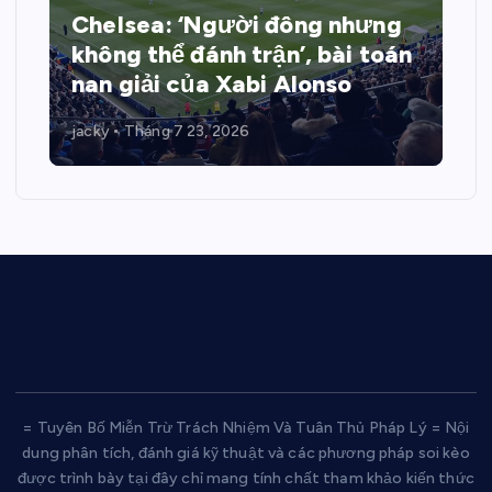
Chelsea: ‘Người đông nhưng
không thể đánh trận’, bài toán
nan giải của Xabi Alonso
jacky
Tháng 7 23, 2026
= Tuyên Bố Miễn Trừ Trách Nhiệm Và Tuân Thủ Pháp Lý = Nội
dung phân tích, đánh giá kỹ thuật và các phương pháp soi kèo
được trình bày tại đây chỉ mang tính chất tham khảo kiến thức