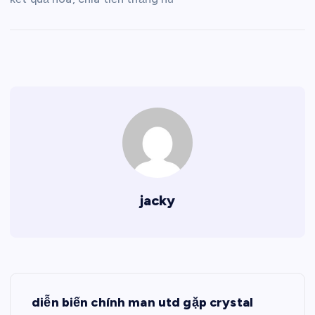
jacky
Đ
diễn biến chính man utd gặp crystal