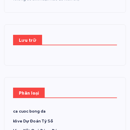
Lưu trữ
Phân loại
ca cuoc bong da
klive Dự Đoán Tỷ Số