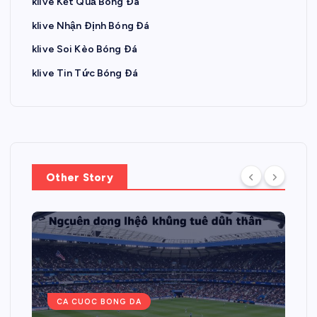
klive Kết Quả Bóng Đá
klive Nhận Định Bóng Đá
klive Soi Kèo Bóng Đá
klive Tin Tức Bóng Đá
Other Story
CA CUOC BONG DA