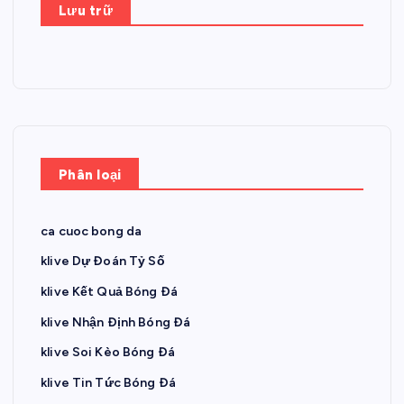
Lưu trữ
Phân loại
ca cuoc bong da
klive Dự Đoán Tỷ Số
klive Kết Quả Bóng Đá
klive Nhận Định Bóng Đá
klive Soi Kèo Bóng Đá
klive Tin Tức Bóng Đá