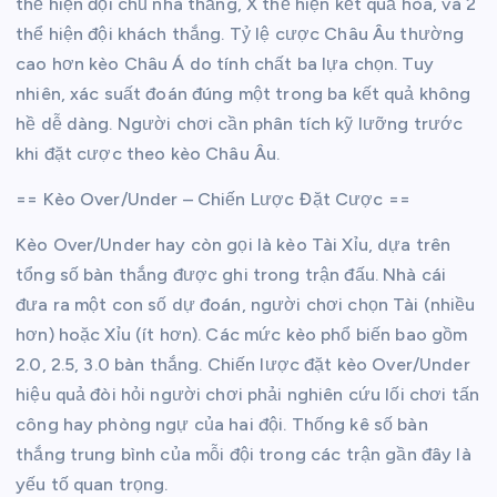
thể hiện đội chủ nhà thắng, X thể hiện kết quả hòa, và 2
thể hiện đội khách thắng. Tỷ lệ cược Châu Âu thường
cao hơn kèo Châu Á do tính chất ba lựa chọn. Tuy
nhiên, xác suất đoán đúng một trong ba kết quả không
hề dễ dàng. Người chơi cần phân tích kỹ lưỡng trước
khi đặt cược theo kèo Châu Âu.
== Kèo Over/Under – Chiến Lược Đặt Cược ==
Kèo Over/Under hay còn gọi là kèo Tài Xỉu, dựa trên
tổng số bàn thắng được ghi trong trận đấu. Nhà cái
đưa ra một con số dự đoán, người chơi chọn Tài (nhiều
hơn) hoặc Xỉu (ít hơn). Các mức kèo phổ biến bao gồm
2.0, 2.5, 3.0 bàn thắng. Chiến lược đặt kèo Over/Under
hiệu quả đòi hỏi người chơi phải nghiên cứu lối chơi tấn
công hay phòng ngự của hai đội. Thống kê số bàn
thắng trung bình của mỗi đội trong các trận gần đây là
yếu tố quan trọng.