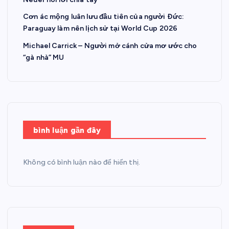
Cơn ác mộng luân lưu đầu tiên của người Đức:
Paraguay làm nên lịch sử tại World Cup 2026
Michael Carrick – Người mở cánh cửa mơ ước cho
“gà nhà” MU
bình luận gần đây
Không có bình luận nào để hiển thị.