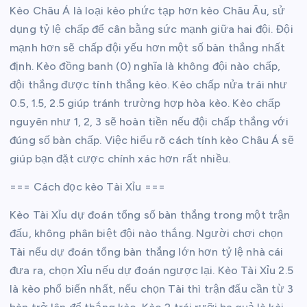
Kèo Châu Á là loại kèo phức tạp hơn kèo Châu Âu, sử
dụng tỷ lệ chấp để cân bằng sức mạnh giữa hai đội. Đội
mạnh hơn sẽ chấp đội yếu hơn một số bàn thắng nhất
định. Kèo đồng banh (0) nghĩa là không đội nào chấp,
đội thắng được tính thắng kèo. Kèo chấp nửa trái như
0.5, 1.5, 2.5 giúp tránh trường hợp hòa kèo. Kèo chấp
nguyên như 1, 2, 3 sẽ hoàn tiền nếu đội chấp thắng với
đúng số bàn chấp. Việc hiểu rõ cách tính kèo Châu Á sẽ
giúp bạn đặt cược chính xác hơn rất nhiều.
=== Cách đọc kèo Tài Xỉu ===
Kèo Tài Xỉu dự đoán tổng số bàn thắng trong một trận
đấu, không phân biệt đội nào thắng. Người chơi chọn
Tài nếu dự đoán tổng bàn thắng lớn hơn tỷ lệ nhà cái
đưa ra, chọn Xỉu nếu dự đoán ngược lại. Kèo Tài Xỉu 2.5
là kèo phổ biến nhất, nếu chọn Tài thì trận đấu cần từ 3