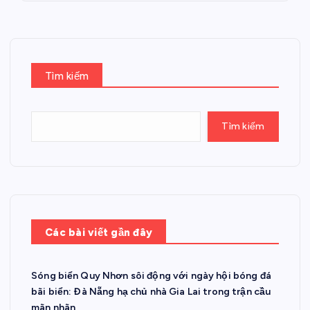
Tìm kiếm
Tìm kiếm
Các bài viết gần đây
Sóng biển Quy Nhơn sôi động với ngày hội bóng đá
bãi biển: Đà Nẵng hạ chủ nhà Gia Lai trong trận cầu
mãn nhãn