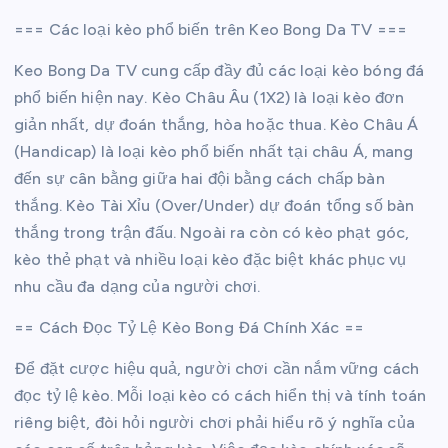
=== Các loại kèo phổ biến trên Keo Bong Da TV ===
Keo Bong Da TV cung cấp đầy đủ các loại kèo bóng đá
phổ biến hiện nay. Kèo Châu Âu (1X2) là loại kèo đơn
giản nhất, dự đoán thắng, hòa hoặc thua. Kèo Châu Á
(Handicap) là loại kèo phổ biến nhất tại châu Á, mang
đến sự cân bằng giữa hai đội bằng cách chấp bàn
thắng. Kèo Tài Xỉu (Over/Under) dự đoán tổng số bàn
thắng trong trận đấu. Ngoài ra còn có kèo phạt góc,
kèo thẻ phạt và nhiều loại kèo đặc biệt khác phục vụ
nhu cầu đa dạng của người chơi.
== Cách Đọc Tỷ Lệ Kèo Bong Đá Chính Xác ==
Để đặt cược hiệu quả, người chơi cần nắm vững cách
đọc tỷ lệ kèo. Mỗi loại kèo có cách hiển thị và tính toán
riêng biệt, đòi hỏi người chơi phải hiểu rõ ý nghĩa của