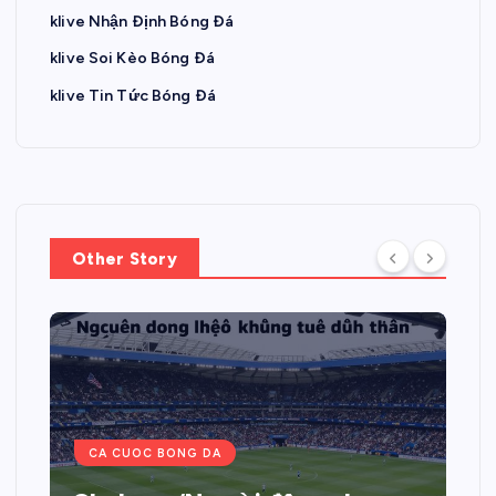
klive Nhận Định Bóng Đá
klive Soi Kèo Bóng Đá
klive Tin Tức Bóng Đá
Other Story
CA CUOC BONG DA