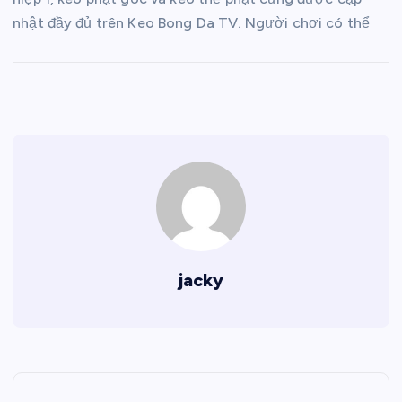
nhật đầy đủ trên Keo Bong Da TV. Người chơi có thể
jacky
Đ