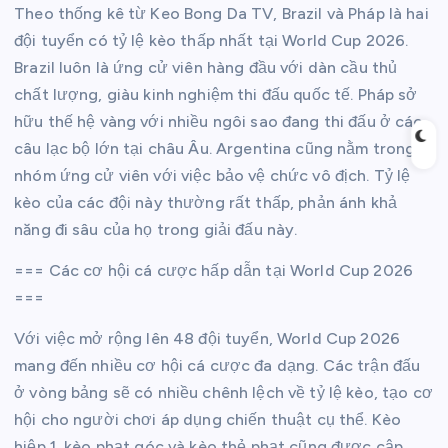
Theo thống kê từ Keo Bong Da TV, Brazil và Pháp là hai
đội tuyển có tỷ lệ kèo thấp nhất tại World Cup 2026.
Brazil luôn là ứng cử viên hàng đầu với dàn cầu thủ
chất lượng, giàu kinh nghiệm thi đấu quốc tế. Pháp sở
hữu thế hệ vàng với nhiều ngôi sao đang thi đấu ở các
câu lạc bộ lớn tại châu Âu. Argentina cũng nằm trong
nhóm ứng cử viên với việc bảo vệ chức vô địch. Tỷ lệ
kèo của các đội này thường rất thấp, phản ánh khả
năng đi sâu của họ trong giải đấu này.
=== Các cơ hội cá cược hấp dẫn tại World Cup 2026
===
Với việc mở rộng lên 48 đội tuyển, World Cup 2026
mang đến nhiều cơ hội cá cược đa dạng. Các trận đấu
ở vòng bảng sẽ có nhiều chênh lệch về tỷ lệ kèo, tạo cơ
hội cho người chơi áp dụng chiến thuật cụ thể. Kèo
hiệp 1, kèo phạt góc và kèo thẻ phạt cũng được cập