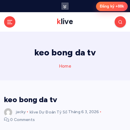
S
Đăng ký +88k
k
i
klive
p
t
o
c
keo bong da tv
o
n
t
Home
e
n
t
keo bong da tv
jacky
klive Dự Đoán Tỷ Số
Tháng 6 3, 2026
0 Comments