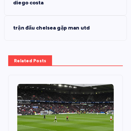
diego costa
i
ề
trận đấu chelsea gặp man utd
u
h
Related Posts
ư
ớ
n
g
b