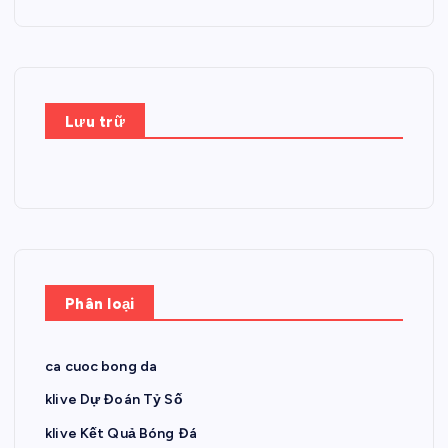
Lưu trữ
Phân loại
ca cuoc bong da
klive Dự Đoán Tỷ Số
klive Kết Quả Bóng Đá