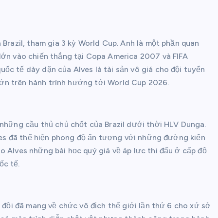
 Brazil, tham gia 3 kỳ World Cup. Anh là một phần quan
 lớn vào chiến thắng tại Copa America 2007 và FIFA
ốc tế dày dặn của Alves là tài sản vô giá cho đội tuyển
u lớn trên hành trình hướng tới World Cup 2026.
 những cầu thủ chủ chốt của Brazil dưới thời HLV Dunga.
lves đã thể hiện phong độ ấn tượng với những đường kiến
o Alves những bài học quý giá về áp lực thi đấu ở cấp độ
ốc tế.
g đội đã mang về chức vô địch thế giới lần thứ 6 cho xứ sở