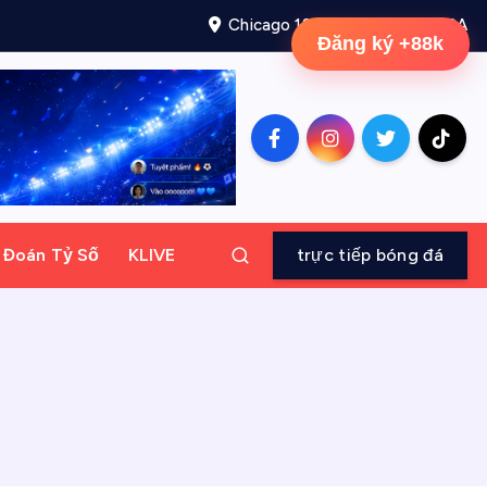
Chicago 12, Melborne City, USA
Đăng ký +88k
ự Đoán Tỷ Số
KLIVE
trực tiếp bóng đá