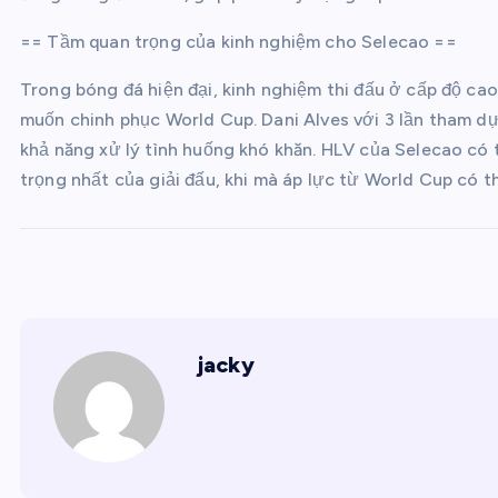
== Tầm quan trọng của kinh nghiệm cho Selecao ==
Trong bóng đá hiện đại, kinh nghiệm thi đấu ở cấp độ cao
muốn chinh phục World Cup. Dani Alves với 3 lần tham dự 
khả năng xử lý tình huống khó khăn. HLV của Selecao có
trọng nhất của giải đấu, khi mà áp lực từ World Cup có t
jacky