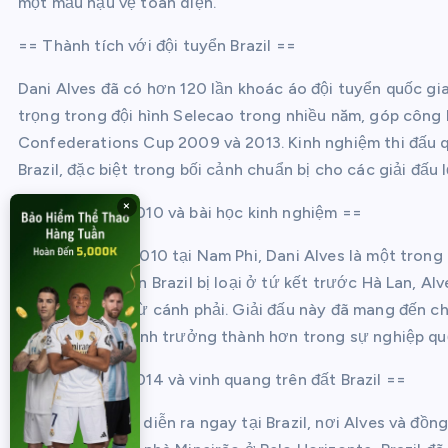
một mẫu hậu vệ toàn diện.
== Thành tích với đội tuyển Brazil ==
Dani Alves đã có hơn 120 lần khoác áo đội tuyển quốc gia
trọng trong đội hình Selecao trong nhiều năm, góp công
Confederations Cup 2009 và 2013. Kinh nghiệm thi đấu qu
Brazil, đặc biệt trong bối cảnh chuẩn bị cho các giải đấ
×
== World Cup 2010 và bài học kinh nghiệm ==
Tại World Cup 2010 tại Nam Phi, Dani Alves là một trong
Mặc dù đội tuyển Brazil bị loại ở tứ kết trước Hà Lan, A
tạo nguy hiểm từ cánh phải. Giải đấu này đã mang đến ch
cao nhất, giúp anh trưởng thành hơn trong sự nghiệp qu
== World Cup 2014 và vinh quang trên đất Brazil ==
World Cup 2014 diễn ra ngay tại Brazil, nơi Alves và đồn