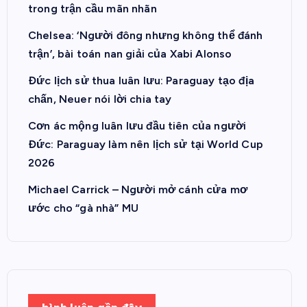
trong trận cầu mãn nhãn
Chelsea: ‘Người đông nhưng không thể đánh
trận’, bài toán nan giải của Xabi Alonso
Đức lịch sử thua luân lưu: Paraguay tạo địa
chấn, Neuer nói lời chia tay
Cơn ác mộng luân lưu đầu tiên của người
Đức: Paraguay làm nên lịch sử tại World Cup
2026
Michael Carrick – Người mở cánh cửa mơ
ước cho “gà nhà” MU