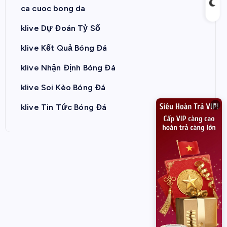
ca cuoc bong da
klive Dự Đoán Tỷ Số
klive Kết Quả Bóng Đá
klive Nhận Định Bóng Đá
klive Soi Kèo Bóng Đá
×
klive Tin Tức Bóng Đá