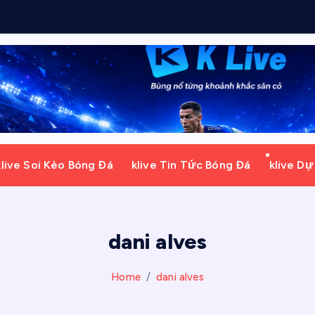
đ
klive Soi Kèo Bóng Đá
klive Tin Tức Bóng Đá
klive D
dani alves
Home
dani alves