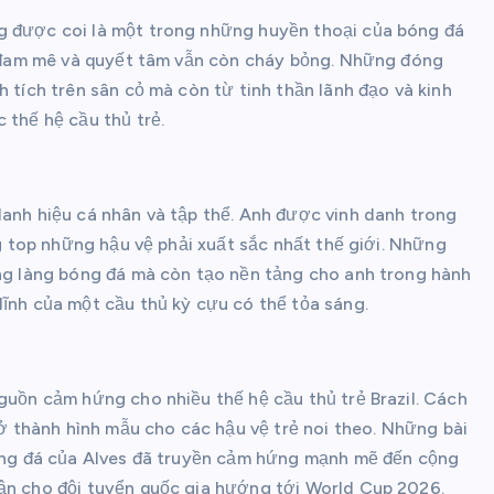
g được coi là một trong những huyền thoại của bóng đá
hi đam mê và quyết tâm vẫn còn cháy bỏng. Những đóng
h tích trên sân cỏ mà còn từ tinh thần lãnh đạo và kinh
 thế hệ cầu thủ trẻ.
danh hiệu cá nhân và tập thể. Anh được vinh danh trong
ng top những hậu vệ phải xuất sắc nhất thế giới. Những
ong làng bóng đá mà còn tạo nền tảng cho anh trong hành
lĩnh của một cầu thủ kỳ cựu có thể tỏa sáng.
nguồn cảm hứng cho nhiều thế hệ cầu thủ trẻ Brazil. Cách
trở thành hình mẫu cho các hậu vệ trẻ noi theo. Những bài
 bóng đá của Alves đã truyền cảm hứng mạnh mẽ đến cộng
cận cho đội tuyển quốc gia hướng tới World Cup 2026.