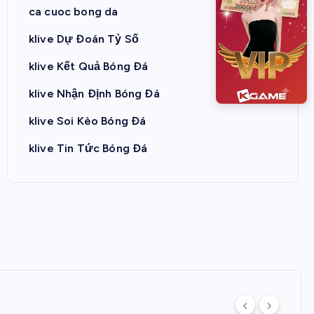
ca cuoc bong da
klive Dự Đoán Tỷ Số
klive Kết Quả Bóng Đá
klive Nhận Định Bóng Đá
klive Soi Kèo Bóng Đá
klive Tin Tức Bóng Đá