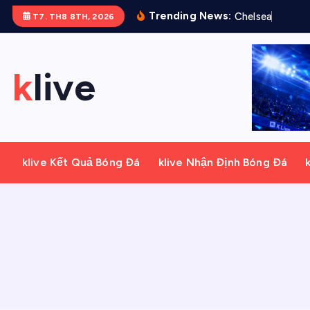
S
Trending News:
C
h
e
l
s
e
a
:
‘
N
g
ư
T7. TH8 8TH, 2026
k
i
p
klive
t
o
c
o
n
klive Kết Quả Bóng Đá
klive Nhận Định Bóng Đá
t
e
n
t