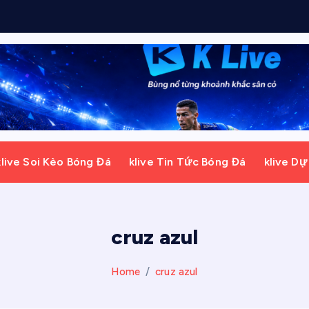
klive Soi Kèo Bóng Đá
klive Tin Tức Bóng Đá
klive D
cruz azul
Home
cruz azul