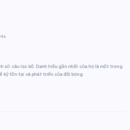
nts
h sử câu lạc bộ. Danh hiệu gần nhất của họ là một trong
kỷ tồn tại và phát triển của đội bóng.