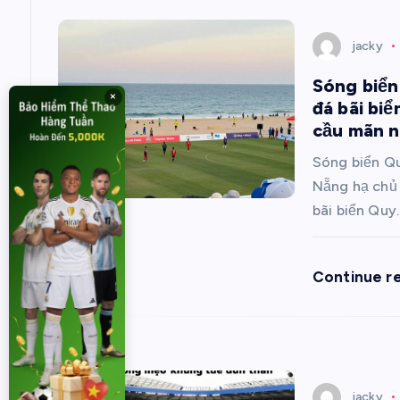
h
jacky
ư
Sóng biển
×
đá bãi biể
ớ
cầu mãn 
Sóng biển Qu
n
Nẵng hạ chủ 
bãi biển Quy
g
b
Continue r
à
i
jacky