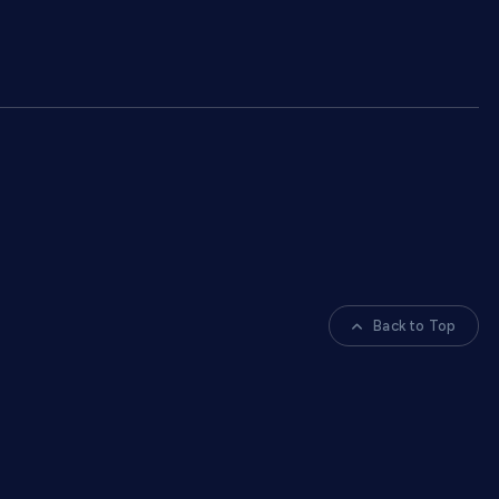
Back to Top