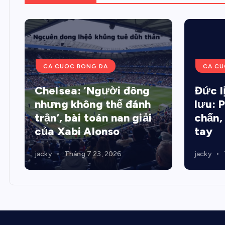
CA CUOC BONG DA
CA CU
Chelsea: ‘Người đông
Đức l
nhưng không thể đánh
lưu: 
trận’, bài toán nan giải
chấn,
của Xabi Alonso
tay
jacky
Tháng 7 23, 2026
jacky