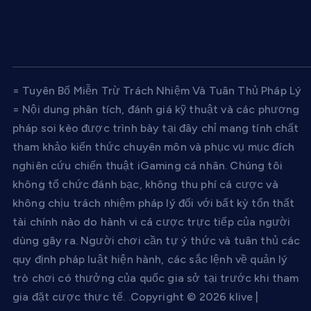
= Tuyên Bố Miễn Trừ Trách Nhiệm Và Tuân Thủ Pháp Lý
= Nội dung phân tích, đánh giá kỹ thuật và các phương
pháp soi kèo được trình bày tại đây chỉ mang tính chất
tham khảo kiến thức chuyên môn và phục vụ mục đích
nghiên cứu chiến thuật iGaming cá nhân. Chúng tôi
không tổ chức đánh bạc, không thu phí cá cược và
không chịu trách nhiệm pháp lý đối với bất kỳ tổn thất
tài chính nào do hành vi cá cược trực tiếp của người
dùng gây ra. Người chơi cần tự ý thức và tuân thủ các
quy định pháp luật hiện hành, các sắc lệnh về quản lý
trò chơi có thưởng của quốc gia sở tại trước khi tham
gia đặt cược thực tế. .Copyright © 2026 klive |