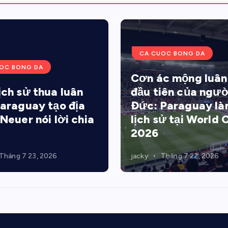
CA CUOC BONG DA
OC BONG DA
Cơn ác mộng luân
ịch sử thua luân
đầu tiên của ngườ
Paraguay tạo địa
Đức: Paraguay là
 Neuer nói lời chia
lịch sử tại World 
2026
Tháng 7 23, 2026
jacky
Tháng 7 22, 2026