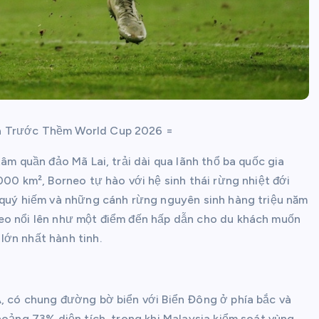
ia Trước Thềm World Cup 2026 =
âm quần đảo Mã Lai, trải dài qua lãnh thổ ba quốc gia
000 km², Borneo tự hào với hệ sinh thái rừng nhiệt đới
n quý hiếm và những cánh rừng nguyên sinh hàng triệu năm
neo nổi lên như một điểm đến hấp dẫn cho du khách muốn
lớn nhất hành tinh.
Á, có chung đường bờ biển với Biển Đông ở phía bắc và
hoảng 73% diện tích, trong khi Malaysia kiểm soát vùng