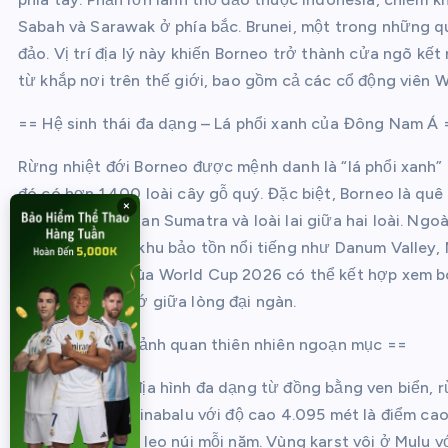
Sabah và Sarawak ở phía bắc. Brunei, một trong những qu
đảo. Vị trí địa lý này khiến Borneo trở thành cửa ngõ kế
từ khắp nơi trên thế giới, bao gồm cả các cổ động viên 
== Hệ sinh thái đa dạng – Lá phổi xanh của Đông Nam Á 
Rừng nhiệt đới Borneo được mệnh danh là “lá phổi xanh” 
đó có hơn 1.400 loài cây gỗ quý. Đặc biệt, Borneo là qu
×
Borneo, orangutan Sumatra và loài lai giữa hai loài. Ngoà
sống trong các khu bảo tồn nổi tiếng như Danum Valley, 
Borneo trong mùa World Cup 2026 có thể kết hợp xem bón
nghiệm đáng nhớ giữa lòng đại ngàn.
== Địa hình và cảnh quan thiên nhiên ngoạn mục ==
Borneo sở hữu địa hình đa dạng từ đồng bằng ven biển, r
chót vót. Đỉnh Kinabalu với độ cao 4.095 mét là điểm ca
hàng nghìn lượt leo núi mỗi năm. Vùng karst vôi ở Mulu 