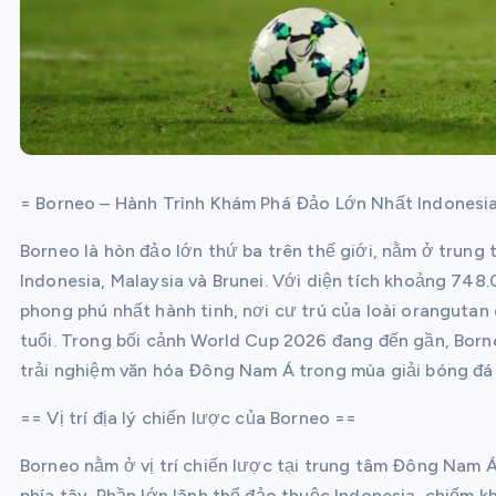
= Borneo – Hành Trình Khám Phá Đảo Lớn Nhất Indones
Borneo là hòn đảo lớn thứ ba trên thế giới, nằm ở trung t
Indonesia, Malaysia và Brunei. Với diện tích khoảng 748.
phong phú nhất hành tinh, nơi cư trú của loài oranguta
tuổi. Trong bối cảnh World Cup 2026 đang đến gần, Bor
trải nghiệm văn hóa Đông Nam Á trong mùa giải bóng đá 
== Vị trí địa lý chiến lược của Borneo ==
Borneo nằm ở vị trí chiến lược tại trung tâm Đông Nam 
phía tây. Phần lớn lãnh thổ đảo thuộc Indonesia, chiếm k