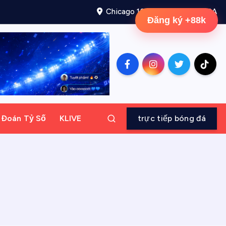
Chicago 12, Melborne City, USA
Đăng ký +88k
ự Đoán Tỷ Số
KLIVE
trực tiếp bóng đá