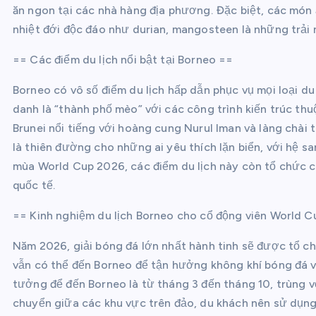
ăn ngon tại các nhà hàng địa phương. Đặc biệt, các món ă
nhiệt đới độc đáo như durian, mangosteen là những trải
== Các điểm du lịch nổi bật tại Borneo ==
Borneo có vô số điểm du lịch hấp dẫn phục vụ mọi loại 
danh là “thành phố mèo” với các công trình kiến trúc th
Brunei nổi tiếng với hoàng cung Nurul Iman và làng chà
là thiên đường cho những ai yêu thích lặn biển, với hệ s
mùa World Cup 2026, các điểm du lịch này còn tổ chức cá
quốc tế.
== Kinh nghiệm du lịch Borneo cho cổ động viên World 
Năm 2026, giải bóng đá lớn nhất hành tinh sẽ được tổ ch
vẫn có thể đến Borneo để tận hưởng không khí bóng đá v
tưởng để đến Borneo là từ tháng 3 đến tháng 10, trùng v
chuyển giữa các khu vực trên đảo, du khách nên sử dụng