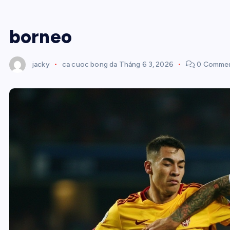
borneo
jacky
ca cuoc bong da
Tháng 6 3, 2026
0 Comme