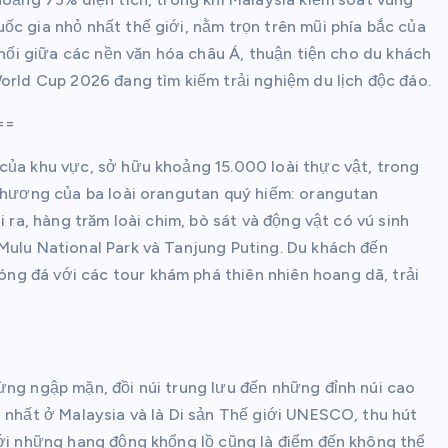
ốc gia nhỏ nhất thế giới, nằm trọn trên mũi phía bắc của
t nối giữa các nền văn hóa châu Á, thuận tiện cho du khách
World Cup 2026 đang tìm kiếm trải nghiệm du lịch độc đáo.
==
của khu vực, sở hữu khoảng 15.000 loài thực vật, trong
ê hương của ba loài orangutan quý hiếm: orangutan
i ra, hàng trăm loài chim, bò sát và động vật có vú sinh
Mulu National Park và Tanjung Puting. Du khách đến
g đá với các tour khám phá thiên nhiên hoang dã, trải
ừng ngập mặn, đồi núi trung lưu đến những đỉnh núi cao
o nhất ở Malaysia và là Di sản Thế giới UNESCO, thu hút
với những hang động khổng lồ cũng là điểm đến không thể