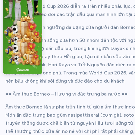
bỏ qua. Với World Cup 2026 diễn ra trên nhiều châu lục,
đới trong khi theo dõi các trận đấu qua màn hình lớn tại
== Văn hóa và tín ngưỡng đa dạng của người dân Borne
Borneo là nơi sinh sống của hơn 50 nhóm dân tộc với ngô
truyền thống thợ săn đầu lâu, trong khi người Dayak sin
Người Brunei Malay theo Hồi giáo, tạo nên bản sắc văn h
như Gawai Dayak, Hari Raya và Tết Nguyên đán diễn ra q
sống tâm linh phong phú. Trong mùa World Cup 2026, văn
nên bầu không khí sôi động và độc đáo cho du khách.
== Ẩm thực Borneo – Hương vị đặc trưng ba nước ==
Ẩm thực Borneo là sự pha trộn tinh tế giữa ẩm thực Ind
Món ăn đặc trưng bao gồm nasipattiserai (cơm gà), so
truyền thống được chế biến từ nguyên liệu tươi sống từ
thể thưởng thức bữa ăn no nê với chi phí rất phải chăng