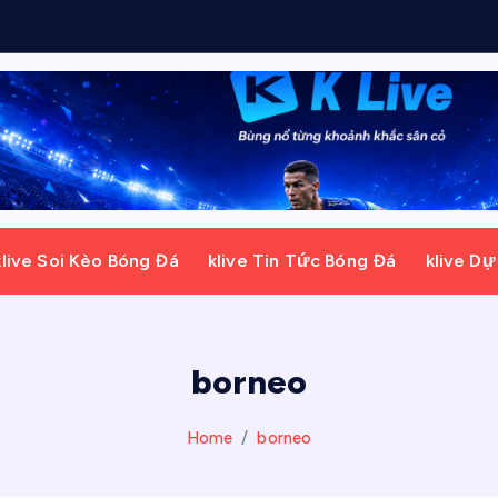
đ
ô
klive Soi Kèo Bóng Đá
klive Tin Tức Bóng Đá
klive D
borneo
Home
borneo