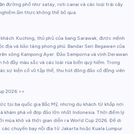
n đường phố như satay, roti canai và các loại trái cây
 nghiệm ẩm thực không thể bỏ qua.
du khách. Kuching, thủ phủ của bang Sarawak, được mệnh
uộc địa và bảo tàng phong phú. Bandar Seri Begawan của
i trên sông Kampong Ayer. Đảo Semporna và vịnh Derawan
an hô đầy màu sắc và các loài rùa biển quý hiếm. Trong
c sự kiện cổ vũ tập thể, thu hút đông đảo cổ động viên
Cup 2026 ==
ức tại ba quốc gia Bắc Mỹ, nhưng du khách từ khắp nơi
à khám phá vẻ đẹp đảo lớn nhất Indonesia. Thời điểm lý
ới mùa khô và thời gian diễn ra World Cup 2026. Để di
 các chuyến bay nội địa từ Jakarta hoặc Kuala Lumpur