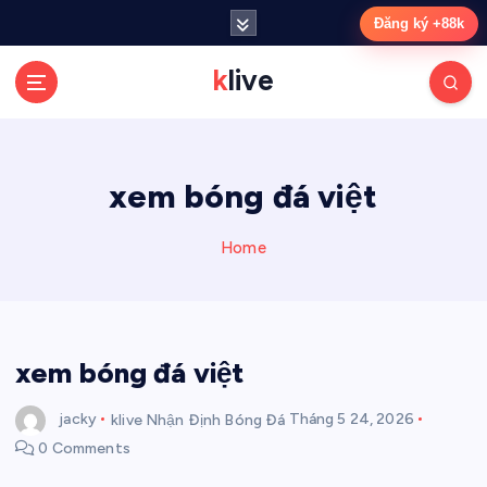
S
Đăng ký +88k
k
i
klive
p
t
o
c
xem bóng đá việt
o
n
t
Home
e
n
t
xem bóng đá việt
jacky
klive Nhận Định Bóng Đá
Tháng 5 24, 2026
0 Comments