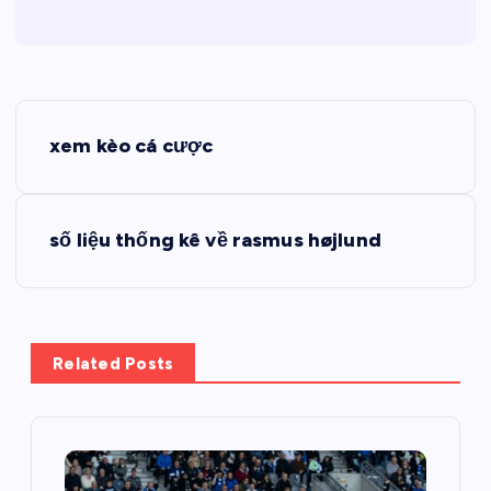
Đ
xem kèo cá cược
i
ề
số liệu thống kê về rasmus højlund
u
h
Related Posts
ư
ớ