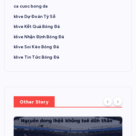
ca cuoc bong da
klive Dự Đoán Tỷ Số
klive Kết Quả Bóng Đá
klive Nhận Định Bóng Đá
klive Soi Kèo Bóng Đá
klive Tin Tức Bóng Đá
Other Story