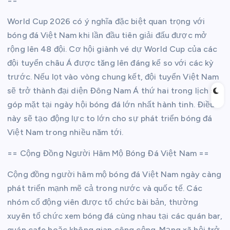
==
World Cup 2026 có ý nghĩa đặc biệt quan trọng với
bóng đá Việt Nam khi lần đầu tiên giải đấu được mở
rộng lên 48 đội. Cơ hội giành vé dự World Cup của các
đội tuyển châu Á được tăng lên đáng kể so với các kỳ
trước. Nếu lọt vào vòng chung kết, đội tuyển Việt Nam
sẽ trở thành đại diện Đông Nam Á thứ hai trong lịch sử
góp mặt tại ngày hội bóng đá lớn nhất hành tinh. Điều
này sẽ tạo động lực to lớn cho sự phát triển bóng đá
Việt Nam trong nhiều năm tới.
== Cộng Đồng Người Hâm Mộ Bóng Đá Việt Nam ==
Cộng đồng người hâm mộ bóng đá Việt Nam ngày càng
phát triển mạnh mẽ cả trong nước và quốc tế. Các
nhóm cổ động viên được tổ chức bài bản, thường
xuyên tổ chức xem bóng đá cùng nhau tại các quán bar,
quán cafe hoặc không gian công cộng. Mạng xã hội trở