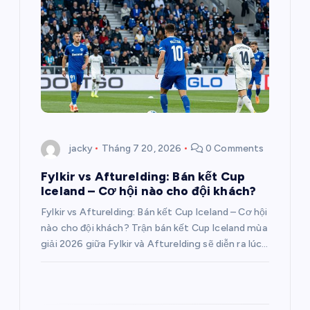
n
g
b
à
i
jacky
Tháng 7 20, 2026
0 Comments
v
Fylkir vs Afturelding: Bán kết Cup
Iceland – Cơ hội nào cho đội khách?
i
Fylkir vs Afturelding: Bán kết Cup Iceland – Cơ hội
nào cho đội khách? Trận bán kết Cup Iceland mùa
ế
giải 2026 giữa Fylkir và Afturelding sẽ diễn ra lúc…
t