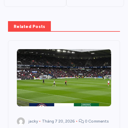
i
ề
u
Related Posts
h
ư
ớ
n
g
b
jacky
Tháng 7 20, 2026
0 Comments