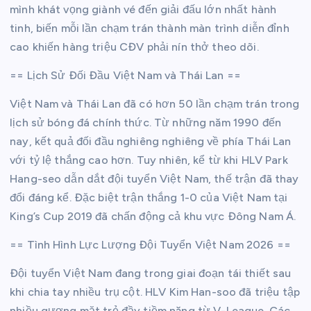
mình khát vọng giành vé đến giải đấu lớn nhất hành
tinh, biến mỗi lần chạm trán thành màn trình diễn đỉnh
cao khiến hàng triệu CĐV phải nín thở theo dõi.
== Lịch Sử Đối Đầu Việt Nam và Thái Lan ==
Việt Nam và Thái Lan đã có hơn 50 lần chạm trán trong
lịch sử bóng đá chính thức. Từ những năm 1990 đến
nay, kết quả đối đầu nghiêng nghiêng về phía Thái Lan
với tỷ lệ thắng cao hơn. Tuy nhiên, kể từ khi HLV Park
Hang-seo dẫn dắt đội tuyển Việt Nam, thế trận đã thay
đổi đáng kể. Đặc biệt trận thắng 1-0 của Việt Nam tại
King’s Cup 2019 đã chấn động cả khu vực Đông Nam Á.
== Tình Hình Lực Lượng Đội Tuyển Việt Nam 2026 ==
Đội tuyển Việt Nam đang trong giai đoạn tái thiết sau
khi chia tay nhiều trụ cột. HLV Kim Han-soo đã triệu tập
nhiều gương mặt trẻ đầy tiềm năng từ V-League. Các