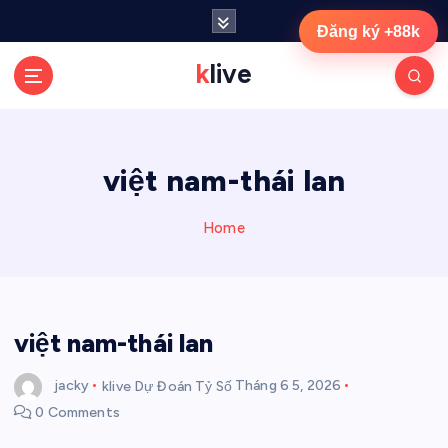
S
Đăng ký +88k
k
i
klive
p
t
o
c
việt nam-thái lan
o
n
t
Home
e
n
t
việt nam-thái lan
jacky
klive Dự Đoán Tỷ Số
Tháng 6 5, 2026
0 Comments