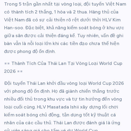
Trong 5 trận gần nhất tại vòng loại, đội tuyển Việt Nam
có thành tích 2 thắng, 1 hòa và 2 thua. Hàng thủ của
Việt Nam đã có sự cải thiện rõ rệt dưới thời HLV Kim
Han-soo. Đặc biệt, khả năng kiểm soát bóng ở khu vực
giữa sân được cải thiện đáng kể. Tuy nhiên, vấn đề ghi
bàn vẫn là nỗi loại lớn khi các tiền đạo chưa thể hiện
được phong độ ổn định.
== Thành Tích Của Thái Lan Tại Vòng Loại World Cup
2026 ==
Đội tuyển Thái Lan khởi đầu vòng loại World Cup 2026
với phong độ ổn định. Họ đã giành chiến thắng trước
nhiều đối thủ trong khu vực và tự tin hướng đến vòng
loại cuối cùng. HLV Masatada Ishii xây dựng lối chơi
kiểm soát bóng chủ động, tận dụng tốt kỹ thuật cá
nhân của các cầu thủ. Thái Lan được đánh giá là ứng
cử viên sáng giá cho tấm vé dự World Cup.