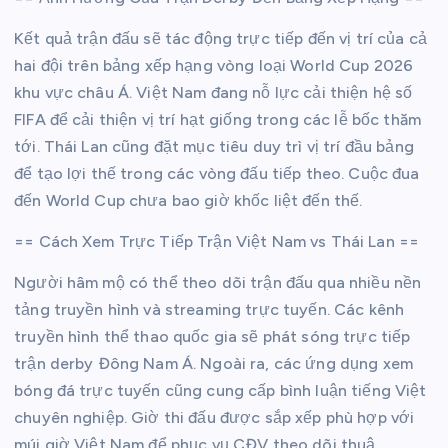
Kết quả trận đấu sẽ tác động trực tiếp đến vị trí của cả
hai đội trên bảng xếp hạng vòng loại World Cup 2026
khu vực châu Á. Việt Nam đang nỗ lực cải thiện hệ số
FIFA để cải thiện vị trí hạt giống trong các lễ bốc thăm
tới. Thái Lan cũng đặt mục tiêu duy trì vị trí đầu bảng
để tạo lợi thế trong các vòng đấu tiếp theo. Cuộc đua
đến World Cup chưa bao giờ khốc liệt đến thế.
== Cách Xem Trực Tiếp Trận Việt Nam vs Thái Lan ==
Người hâm mộ có thể theo dõi trận đấu qua nhiều nền
tảng truyền hình và streaming trực tuyến. Các kênh
truyền hình thể thao quốc gia sẽ phát sóng trực tiếp
trận derby Đông Nam Á. Ngoài ra, các ứng dụng xem
bóng đá trực tuyến cũng cung cấp bình luận tiếng Việt
chuyên nghiệp. Giờ thi đấu được sắp xếp phù hợp với
múi giờ Việt Nam để phục vụ CĐV theo dõi thuậ