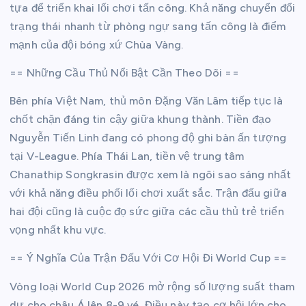
tựa để triển khai lối chơi tấn công. Khả năng chuyển đổi
trạng thái nhanh từ phòng ngự sang tấn công là điểm
mạnh của đội bóng xứ Chùa Vàng.
== Những Cầu Thủ Nổi Bật Cần Theo Dõi ==
Bên phía Việt Nam, thủ môn Đặng Văn Lâm tiếp tục là
chốt chặn đáng tin cậy giữa khung thành. Tiền đạo
Nguyễn Tiến Linh đang có phong độ ghi bàn ấn tượng
tại V-League. Phía Thái Lan, tiền vệ trung tâm
Chanathip Songkrasin được xem là ngôi sao sáng nhất
với khả năng điều phối lối chơi xuất sắc. Trận đấu giữa
hai đội cũng là cuộc đọ sức giữa các cầu thủ trẻ triển
vọng nhất khu vực.
== Ý Nghĩa Của Trận Đấu Với Cơ Hội Đi World Cup ==
Vòng loại World Cup 2026 mở rộng số lượng suất tham
dự cho châu Á lên 8-9 vé. Điều này tạo cơ hội lớn cho