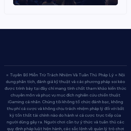
= Tuyên Bố Miễn Trừ Trách Nhiệm Và Tuân Thủ Pháp Lý = Nội
dung phân tích, đánh giá kỹ thuật và các phương pháp soi kèo
được trình bày tại đây chỉ mang tính chất tham khảo kiến thức
chuyên môn và phục vụ mục đích nghiên cứu chiến thuật
iGaming cá nhân. Chúng tôi không tổ chức đánh bạc, không
thu phí cá cược và không chịu trách nhiệm pháp lý đối với bất
kỳ tổn thất tài chính nào do hành vi cá cược trực tiếp của
người dùng gây ra. Người chơi cần tự ý thức và tuân thủ các
quy định pháp luật hiện hành, các sắc lệnh về quản lý trò chơi