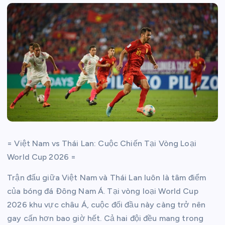
= Việt Nam vs Thái Lan: Cuộc Chiến Tại Vòng Loại
World Cup 2026 =
Trận đấu giữa Việt Nam và Thái Lan luôn là tâm điểm
của bóng đá Đông Nam Á. Tại vòng loại World Cup
2026 khu vực châu Á, cuộc đối đầu này càng trở nên
gay cấn hơn bao giờ hết. Cả hai đội đều mang trong