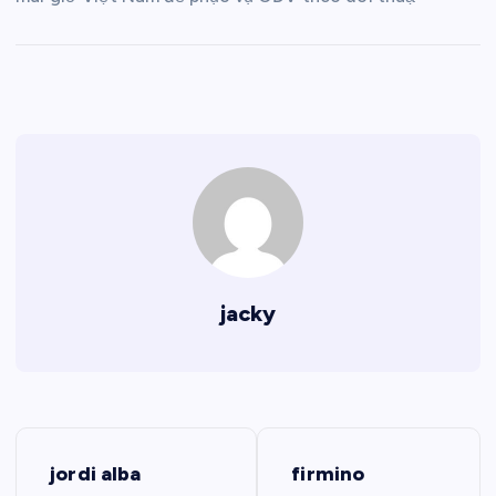
jacky
Đ
jordi alba
firmino