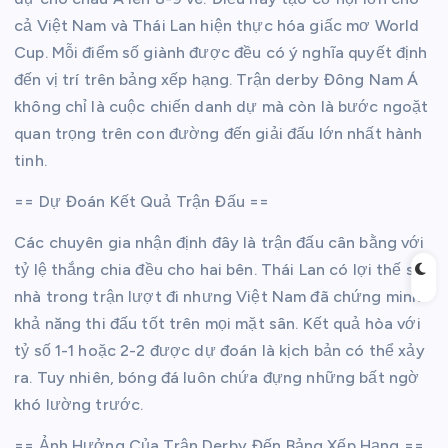
cả Việt Nam và Thái Lan hiện thực hóa giấc mơ World
Cup. Mỗi điểm số giành được đều có ý nghĩa quyết định
đến vị trí trên bảng xếp hạng. Trận derby Đông Nam Á
không chỉ là cuộc chiến danh dự mà còn là bước ngoặt
quan trọng trên con đường đến giải đấu lớn nhất hành
tinh.
== Dự Đoán Kết Quả Trận Đấu ==
Các chuyên gia nhận định đây là trận đấu cân bằng với
tỷ lệ thắng chia đều cho hai bên. Thái Lan có lợi thế sân
nhà trong trận lượt đi nhưng Việt Nam đã chứng minh
khả năng thi đấu tốt trên mọi mặt sân. Kết quả hòa với
tỷ số 1-1 hoặc 2-2 được dự đoán là kịch bản có thể xảy
ra. Tuy nhiên, bóng đá luôn chứa đựng những bất ngờ
khó lường trước.
== Ảnh Hưởng Của Trận Derby Đến Bảng Xếp Hạng ==