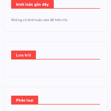
bình luận gần đây
Không có bình luận nào để hiển thị.
Lưu trữ
Phân loại