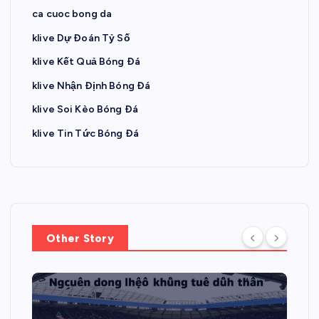
ca cuoc bong da
klive Dự Đoán Tỷ Số
klive Kết Quả Bóng Đá
klive Nhận Định Bóng Đá
klive Soi Kèo Bóng Đá
klive Tin Tức Bóng Đá
Other Story