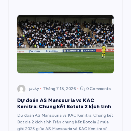
t
jacky
Tháng 7 18, 2026
0 Comments
Dự đoán AS Mansouria vs KAC
Kenitra: Chung kết Botola 2 kịch tính
Dự đoán AS Mansouria vs KAC Kenitra: Chung kết
Botola 2 kịch tính Trận chung kết Botola 2 mùa
giải 2025 giữa AS Mansouria và KAC Kenitra sẽ