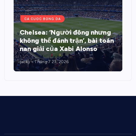
CA CUOC BONG DA
Chelsea: ‘Người đông nhưng
không thể đánh trận’, bài toán
nan giải của Xabi Alonso
jacky
Tháng 7 23, 2026