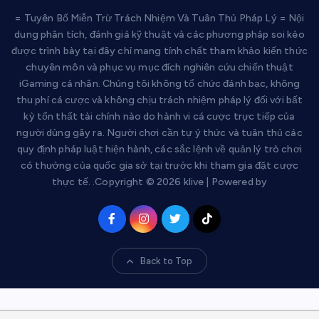
= Tuyên Bố Miễn Trừ Trách Nhiệm Và Tuân Thủ Pháp Lý = Nội
dung phân tích, đánh giá kỹ thuật và các phương pháp soi kèo
được trình bày tại đây chỉ mang tính chất tham khảo kiến thức
chuyên môn và phục vụ mục đích nghiên cứu chiến thuật
iGaming cá nhân. Chúng tôi không tổ chức đánh bạc, không
thu phí cá cược và không chịu trách nhiệm pháp lý đối với bất
kỳ tổn thất tài chính nào do hành vi cá cược trực tiếp của
người dùng gây ra. Người chơi cần tự ý thức và tuân thủ các
quy định pháp luật hiện hành, các sắc lệnh về quản lý trò chơi
có thưởng của quốc gia sở tại trước khi tham gia đặt cược
thực tế. .Copyright © 2026 klive | Powered by
Back to Top