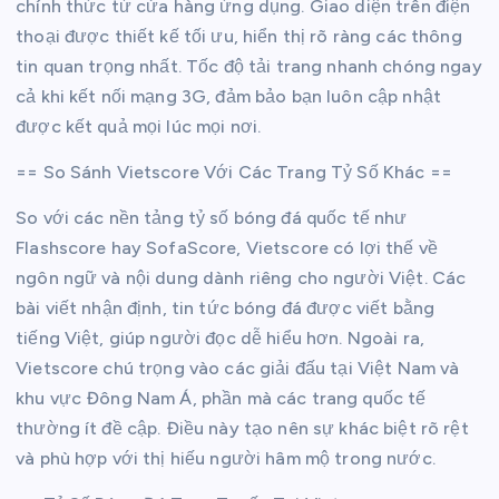
chính thức từ cửa hàng ứng dụng. Giao diện trên điện
thoại được thiết kế tối ưu, hiển thị rõ ràng các thông
tin quan trọng nhất. Tốc độ tải trang nhanh chóng ngay
cả khi kết nối mạng 3G, đảm bảo bạn luôn cập nhật
được kết quả mọi lúc mọi nơi.
== So Sánh Vietscore Với Các Trang Tỷ Số Khác ==
So với các nền tảng tỷ số bóng đá quốc tế như
Flashscore hay SofaScore, Vietscore có lợi thế về
ngôn ngữ và nội dung dành riêng cho người Việt. Các
bài viết nhận định, tin tức bóng đá được viết bằng
tiếng Việt, giúp người đọc dễ hiểu hơn. Ngoài ra,
Vietscore chú trọng vào các giải đấu tại Việt Nam và
khu vực Đông Nam Á, phần mà các trang quốc tế
thường ít đề cập. Điều này tạo nên sự khác biệt rõ rệt
và phù hợp với thị hiếu người hâm mộ trong nước.