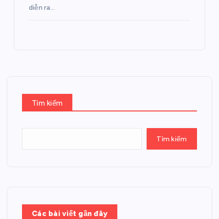
diễn ra…
Tìm kiếm
Tìm kiếm
Các bài viết gần đây