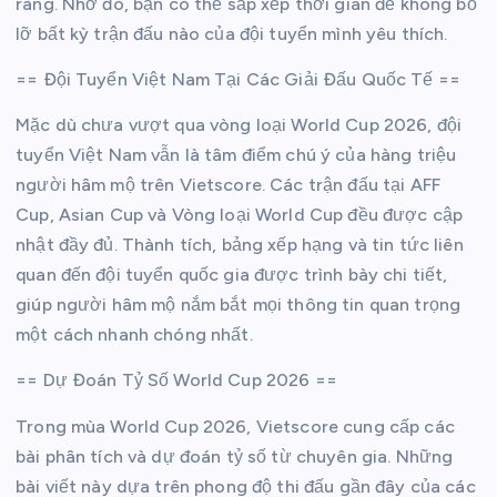
ràng. Nhờ đó, bạn có thể sắp xếp thời gian để không bỏ
lỡ bất kỳ trận đấu nào của đội tuyển mình yêu thích.
== Đội Tuyển Việt Nam Tại Các Giải Đấu Quốc Tế ==
Mặc dù chưa vượt qua vòng loại World Cup 2026, đội
tuyển Việt Nam vẫn là tâm điểm chú ý của hàng triệu
người hâm mộ trên Vietscore. Các trận đấu tại AFF
Cup, Asian Cup và Vòng loại World Cup đều được cập
nhật đầy đủ. Thành tích, bảng xếp hạng và tin tức liên
quan đến đội tuyển quốc gia được trình bày chi tiết,
giúp người hâm mộ nắm bắt mọi thông tin quan trọng
một cách nhanh chóng nhất.
== Dự Đoán Tỷ Số World Cup 2026 ==
Trong mùa World Cup 2026, Vietscore cung cấp các
bài phân tích và dự đoán tỷ số từ chuyên gia. Những
bài viết này dựa trên phong độ thi đấu gần đây của các