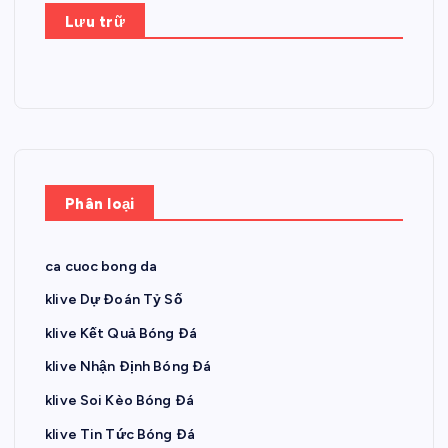
Lưu trữ
Phân loại
ca cuoc bong da
klive Dự Đoán Tỷ Số
klive Kết Quả Bóng Đá
klive Nhận Định Bóng Đá
klive Soi Kèo Bóng Đá
klive Tin Tức Bóng Đá