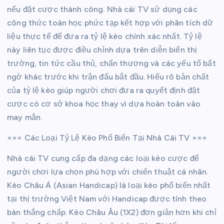
nếu đặt cược thành công. Nhà cái TV sử dụng các
công thức toán học phức tạp kết hợp với phân tích dữ
liệu thực tế để đưa ra tỷ lệ kèo chính xác nhất. Tỷ lệ
này liên tục được điều chỉnh dựa trên diễn biến thị
trường, tin tức cầu thủ, chấn thương và các yếu tố bất
ngờ khác trước khi trận đấu bắt đầu. Hiểu rõ bản chất
của tỷ lệ kèo giúp người chơi đưa ra quyết định đặt
cược có cơ sở khoa học thay vì dựa hoàn toàn vào
may mắn.
=== Các Loại Tỷ Lệ Kèo Phổ Biến Tại Nhà Cái TV ===
Nhà cái TV cung cấp đa dạng các loại kèo cược để
người chơi lựa chọn phù hợp với chiến thuật cá nhân.
Kèo Châu Á (Asian Handicap) là loại kèo phổ biến nhất
tại thị trường Việt Nam với Handicap được tính theo
bàn thắng chấp. Kèo Châu Âu (1X2) đơn giản hơn khi chỉ