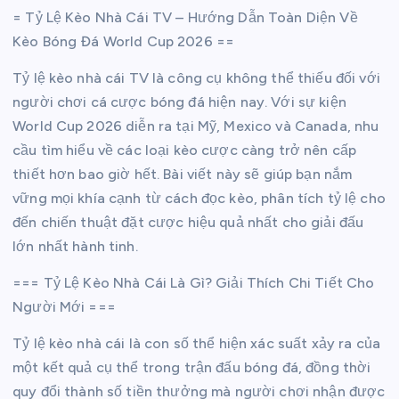
= Tỷ Lệ Kèo Nhà Cái TV – Hướng Dẫn Toàn Diện Về
Kèo Bóng Đá World Cup 2026 ==
Tỷ lệ kèo nhà cái TV là công cụ không thể thiếu đối với
người chơi cá cược bóng đá hiện nay. Với sự kiện
World Cup 2026 diễn ra tại Mỹ, Mexico và Canada, nhu
cầu tìm hiểu về các loại kèo cược càng trở nên cấp
thiết hơn bao giờ hết. Bài viết này sẽ giúp bạn nắm
vững mọi khía cạnh từ cách đọc kèo, phân tích tỷ lệ cho
đến chiến thuật đặt cược hiệu quả nhất cho giải đấu
lớn nhất hành tinh.
=== Tỷ Lệ Kèo Nhà Cái Là Gì? Giải Thích Chi Tiết Cho
Người Mới ===
Tỷ lệ kèo nhà cái là con số thể hiện xác suất xảy ra của
một kết quả cụ thể trong trận đấu bóng đá, đồng thời
quy đổi thành số tiền thưởng mà người chơi nhận được