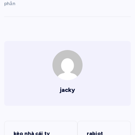
phản
jacky
Đ
kèo nhà cái tv
rabiot