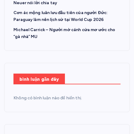
Neuer nói lời chia tay
Cơn ác mộng luân lưu đầu tiên của người Đức:
Paraguay làm nên lịch sử tại World Cup 2026
Michael Carrick – Người mở cánh cửa mơ ước cho
“gà nhà” MU
bình luận gần đây
Không có bình luận nào để hiển thị.