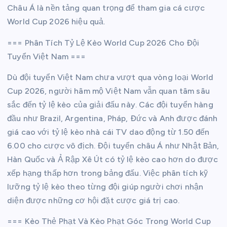
Châu Á là nền tảng quan trọng để tham gia cá cược
World Cup 2026 hiệu quả.
=== Phân Tích Tỷ Lệ Kèo World Cup 2026 Cho Đội
Tuyển Việt Nam ===
Dù đội tuyển Việt Nam chưa vượt qua vòng loại World
Cup 2026, người hâm mộ Việt Nam vẫn quan tâm sâu
sắc đến tỷ lệ kèo của giải đấu này. Các đội tuyển hàng
đầu như Brazil, Argentina, Pháp, Đức và Anh được đánh
giá cao với tỷ lệ kèo nhà cái TV dao động từ 1.50 đến
6.00 cho cược vô địch. Đội tuyển châu Á như Nhật Bản,
Hàn Quốc và Ả Rập Xê Út có tỷ lệ kèo cao hơn do được
xếp hạng thấp hơn trong bảng đấu. Việc phân tích kỹ
lưỡng tỷ lệ kèo theo từng đội giúp người chơi nhận
diện được những cơ hội đặt cược giá trị cao.
=== Kèo Thẻ Phạt Và Kèo Phạt Góc Trong World Cup