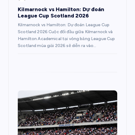
à
Kilmarnock vs Hamilton: Dự đoán
League Cup Scotland 2026
i
Kilmarnock vs Hamilton: Dự đoán League Cup
v
Scotland 2026 Cuộc đối đầu giữa Kilmarnock và
Hamilton Academical tại vòng bảng League Cup
i
Scotland mùa giải 2026 sẽ diễn ra vào…
ế
t