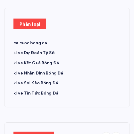
Phân loại
ca cuoc bong da
klive Dự Đoán Tỷ Số
klive Kết Quả Bóng Đá
klive Nhận Định Bóng Đá
klive Soi Kèo Bóng Đá
klive Tin Tức Bóng Đá