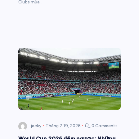
i
Clubs mùa…
ế
t
jacky
Tháng 7 19, 2026
0 Comments
World Cup 2026 đếm ngược: Những