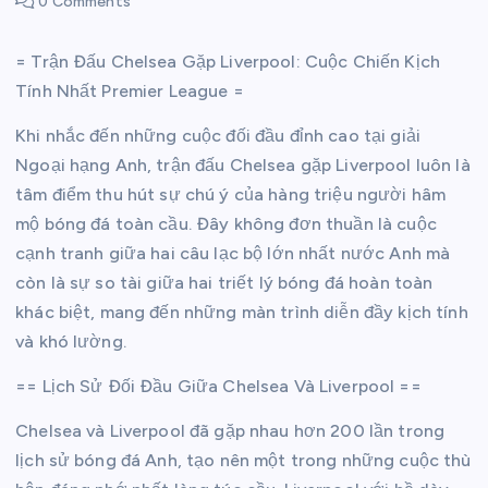
0 Comments
= Trận Đấu Chelsea Gặp Liverpool: Cuộc Chiến Kịch
Tính Nhất Premier League =
Khi nhắc đến những cuộc đối đầu đỉnh cao tại giải
Ngoại hạng Anh, trận đấu Chelsea gặp Liverpool luôn là
tâm điểm thu hút sự chú ý của hàng triệu người hâm
mộ bóng đá toàn cầu. Đây không đơn thuần là cuộc
cạnh tranh giữa hai câu lạc bộ lớn nhất nước Anh mà
còn là sự so tài giữa hai triết lý bóng đá hoàn toàn
khác biệt, mang đến những màn trình diễn đầy kịch tính
và khó lường.
== Lịch Sử Đối Đầu Giữa Chelsea Và Liverpool ==
Chelsea và Liverpool đã gặp nhau hơn 200 lần trong
lịch sử bóng đá Anh, tạo nên một trong những cuộc thù