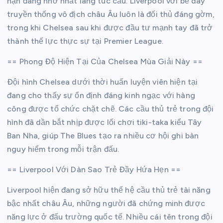
hận đáng nhớ nhất làng túc cầu. Liverpool với bề dày
truyền thống vô địch châu Âu luôn là đối thủ đáng gờm,
trong khi Chelsea sau khi được đầu tư mạnh tay đã trở
thành thế lực thực sự tại Premier League.
== Phong Độ Hiện Tại Của Chelsea Mùa Giải Này ==
Đội hình Chelsea dưới thời huấn luyện viên hiện tại
đang cho thấy sự ổn định đáng kinh ngạc với hàng
công được tổ chức chặt chẽ. Các cầu thủ trẻ trong đội
hình đã dần bắt nhịp được lối chơi tiki-taka kiểu Tây
Ban Nha, giúp The Blues tạo ra nhiều cơ hội ghi bàn
nguy hiểm trong mỗi trận đấu.
== Liverpool Với Dàn Sao Trẻ Đầy Hứa Hẹn ==
Liverpool hiện đang sở hữu thế hệ cầu thủ trẻ tài năng
bậc nhất châu Âu, những người đã chứng minh được
năng lực ở đấu trường quốc tế. Nhiều cái tên trong đội