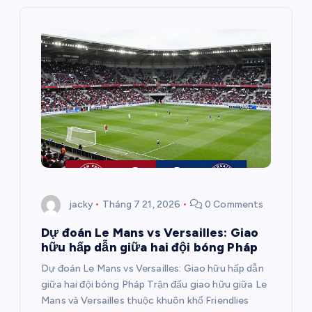
h
ư
ớ
n
g
b
jacky
Tháng 7 21, 2026
0 Comments
à
Dự đoán Le Mans vs Versailles: Giao
hữu hấp dẫn giữa hai đội bóng Pháp
i
Dự đoán Le Mans vs Versailles: Giao hữu hấp dẫn
v
giữa hai đội bóng Pháp Trận đấu giao hữu giữa Le
Mans và Versailles thuộc khuôn khổ Friendlies