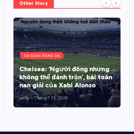
Other Story
CA CUOC BONG DA
Chelsea: ‘Người đông nhưng
không thể đánh trận’, bài toán
nan giải của Xabi Alonso
jacky
Tháng 7 23, 2026