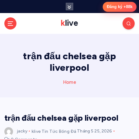
S
Đăng ký +88k
k
i
klive
p
t
o
c
trận đấu chelsea gặp
o
n
liverpool
t
e
n
Home
t
trận đấu chelsea gặp liverpool
jacky
klive Tin Tức Bóng Đá
Tháng 5 25, 2026