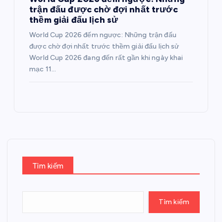
trận đấu được chờ đợi nhất trước
thềm giải đấu lịch sử
World Cup 2026 đếm ngược: Những trận đấu
được chờ đợi nhất trước thềm giải đấu lịch sử
World Cup 2026 đang đến rất gần khi ngày khai
mạc 11…
Tìm kiếm
Tìm kiếm