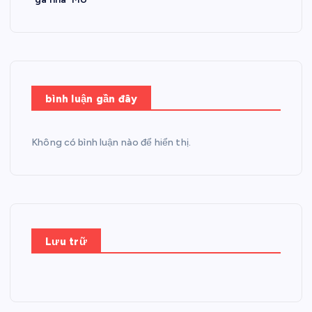
bình luận gần đây
Không có bình luận nào để hiển thị.
Lưu trữ