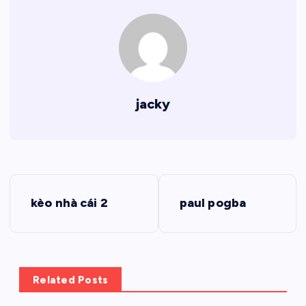
jacky
Đ
kèo nhà cái 2
paul pogba
i
ề
u
Related Posts