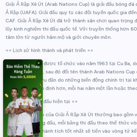
Giải Ả Rập Xê Út (Arab Nations Cup) là giải đấu bóng đá
Ả Rập (UAFA). Giải đấu quy tụ các đội tuyển quốc gia đế
CAF. Giải Ả Rập Xê Út đã trở thành sân chơi quan trọng đ
lũy kinh nghiệm thi đấu quốc tế. Với truyền thống hơn 6
tâm lớn từ người hâm mộ và giới chuyên môn.
== Lịch sử hình thành và phát triển ==
×
Giải đấu lần đầu được tổ chức vào năm 1963 tại Cu Ba, d
tên Arab Games, sau đó đổi tên thành Arab Nations Cup đ
diễn ra không đều đặn do những biến động chính trị tại k
được tổ chức ổn định hơn, mỗi hai năm một lần hoặc theo 
== Thể thức thi đấu hiện tại ==
Thể thức thi đấu của Giải Ả Rập Xê Út thường bao gồm 
thành nhiều bảng đấu, mỗi bảng thi đấu theo thể thức vò
xếp thứ hai có thành tích tốt nhất sẽ tiến vào vòng tứ kế