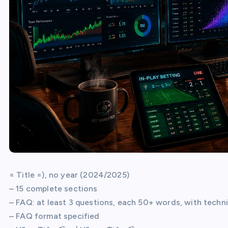
= Title =), no year (2024/2025)
– 15 complete sections
– FAQ: at least 3 questions, each 50+ words, with techni
– FAQ format specified