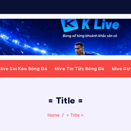
i
klive Soi Kèo Bóng Đá
klive Tin Tức Bóng Đá
klive D
= Title =
Home
= Title =