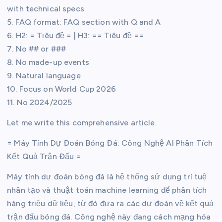
with technical specs
5. FAQ format: FAQ section with Q and A
6. H2: = Tiêu đề = | H3: == Tiêu đề ==
7. No ## or ###
8. No made-up events
9. Natural language
10. Focus on World Cup 2026
11. No 2024/2025
Let me write this comprehensive article.
= Máy Tính Dự Đoán Bóng Đá: Công Nghệ AI Phân Tích
Kết Quả Trận Đấu =
Máy tính dự đoán bóng đá là hệ thống sử dụng trí tuệ
nhân tạo và thuật toán machine learning để phân tích
hàng triệu dữ liệu, từ đó đưa ra các dự đoán về kết quả
trận đấu bóng đá. Công nghệ này đang cách mạng hóa