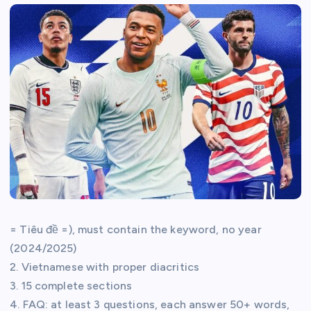
= Tiêu đề =), must contain the keyword, no year
(2024/2025)
2. Vietnamese with proper diacritics
3. 15 complete sections
4. FAQ: at least 3 questions, each answer 50+ words,