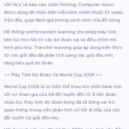
vấn HLV và báo cáo chấn thương. Computer vision
được dùng để nhận diện mẫu hình chiến thuật từ video
trận đấu, giúp đánh giá phong cách chơi của đội bóng.
Hệ thống reinforcement learning cho phép máy tính
liên tục học hỏi từ các dự đoán sai và điều chỉnh mô
hình phù hợp. Transfer learning giúp áp dụng kiến thức
từ các giải đấu đã phân tích sang các giải đấu mới,
tăng hiệu quả dự đoán.
== Máy Tính Dự Đoán Và World Cup 2026 ==
World Cup 2026 là sự kiện thể thao lớn nhất hành tinh
với sự tham gia của 48 đội tuyển đến từ 6 liên đoàn
châu lục. Máy tính dự đoán bóng đá sẽ đóng vai trò
quan trọng trong việc phân tích cơ hội đi tiếp của các
đội tuyển tại giải đấu này.