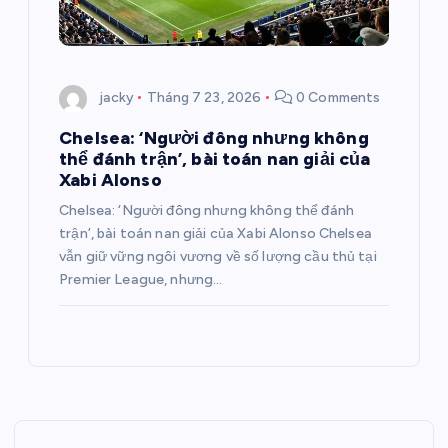
jacky
Tháng 7 23, 2026
0 Comments
Chelsea: ‘Người đông nhưng không
thể đánh trận’, bài toán nan giải của
Xabi Alonso
Chelsea: ‘Người đông nhưng không thể đánh
trận’, bài toán nan giải của Xabi Alonso Chelsea
vẫn giữ vững ngôi vương về số lượng cầu thủ tại
Premier League, nhưng…