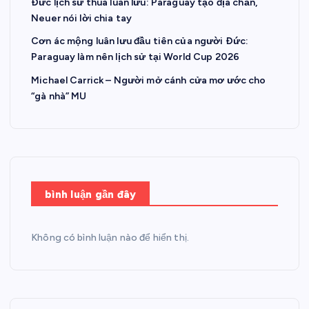
Đức lịch sử thua luân lưu: Paraguay tạo địa chấn,
Neuer nói lời chia tay
Cơn ác mộng luân lưu đầu tiên của người Đức:
Paraguay làm nên lịch sử tại World Cup 2026
Michael Carrick – Người mở cánh cửa mơ ước cho
“gà nhà” MU
bình luận gần đây
Không có bình luận nào để hiển thị.