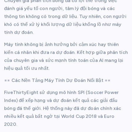
Chuyên gia phân tích bóng đá có lợi thế trong việc
đánh giá yếu tố con người, tâm lý đội bóng và các
thông tin không có trong dữ liệu. Tuy nhiên, con người
khó có thể xử lý khối lượng dữ liệu khổng lồ như máy
tính dự đoán.
Máy tính không bị ảnh hưởng bởi cảm xúc hay thiên
kiến cá nhân khi đưa ra dự đoán. Kết hợp giữa phân tích
của chuyên gia và sức mạnh tính toán của AI mang lại
hiệu quả tối ưu nhất.
== Các Nền Tảng Máy Tính Dự Đoán Nổi Bật ==
FiveThirtyEight sử dụng mô hình SPI (Soccer Power
Index) để xếp hạng và dự đoán kết quả các giải đấu
bóng đá thế giới. Hệ thống này đã dự đoán chính xác
nhiều kết quả bất ngờ tại World Cup 2018 và Euro
2020.