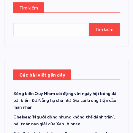
Tìm kiếm
Tìm kiếm
Các bài viết gần đây
Sóng biển Quy Nhơn sôi động với ngày hội bóng đá
bãi biển: Đà Nẵng hạ chủ nhà Gia Lai trong trận cầu
mãn nhãn
Chelsea: ‘Người đông nhưng không thể đánh trận’,
bài toán nan giải của Xabi Alonso