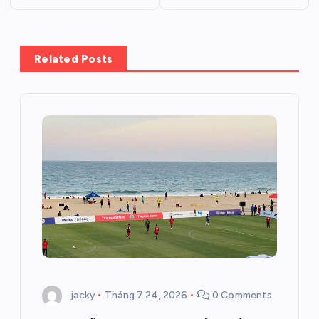
i
ề
u
Related Posts
h
ư
ớ
n
g
b
jacky
Tháng 7 24, 2026
0 Comments
à