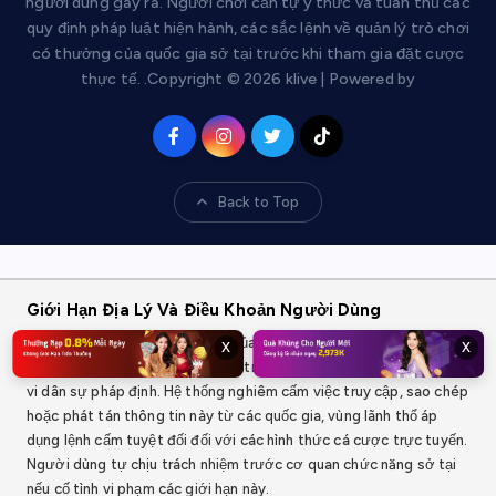
người dùng gây ra. Người chơi cần tự ý thức và tuân thủ các
quy định pháp luật hiện hành, các sắc lệnh về quản lý trò chơi
có thưởng của quốc gia sở tại trước khi tham gia đặt cược
thực tế. .Copyright © 2026 klive | Powered by
Back to Top
Giới Hạn Địa Lý Và Điều Khoản Người Dùng
Dịch vụ và các bộ lọc thông số của chúng tôi chỉ cung cấp cho đối
x
x
tượng người dùng từ đủ 18 tuổi trở lên, có đầy đủ năng lực hành
vi dân sự pháp định. Hệ thống nghiêm cấm việc truy cập, sao chép
hoặc phát tán thông tin này từ các quốc gia, vùng lãnh thổ áp
dụng lệnh cấm tuyệt đối đối với các hình thức cá cược trực tuyến.
Người dùng tự chịu trách nhiệm trước cơ quan chức năng sở tại
nếu cố tình vi phạm các giới hạn này.